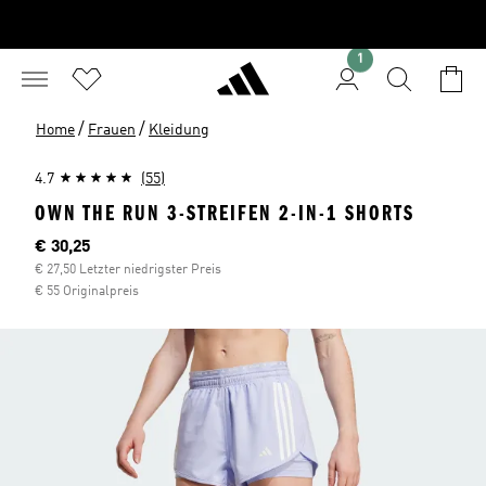
1
/
/
Home
Frauen
Kleidung
4.7
(55)
OWN THE RUN 3-STREIFEN 2-IN-1 SHORTS
Aktueller Preis
€ 30,25
€ 27,50 Letzter niedrigster Preis
€ 55 Originalpreis