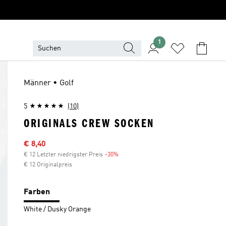
1
Männer • Golf
5
(10)
ORIGINALS CREW SOCKEN
Sale-Preis
€ 8,40
€ 12 Letzter niedrigster Preis
-30%
Rabatt
€ 12 Originalpreis
Farben
White / Dusky Orange