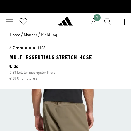
1
/
/
Home
Männer
Kleidung
4.7
(108)
MULTI ESSENTIALS STRETCH HOSE
Aktueller Preis
€ 36
€ 33 Letzter niedrigster Preis
€ 60 Originalpreis