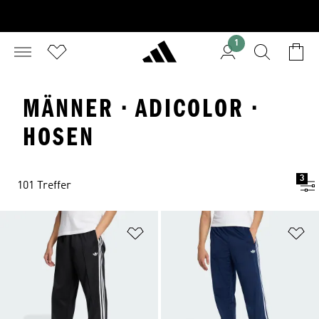
1
MÄNNER · ADICOLOR ·
HOSEN
3
101 Treffer
Zur Wunschliste hinzufügen
Zu