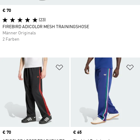
Price
€ 70
(23)
FIREBIRD ADICOLOR MESH TRAININGSHOSE
Männer Originals
2 Farben
Zur Wunschliste hinzufügen
Zu
Price
€ 70
Price
€ 65