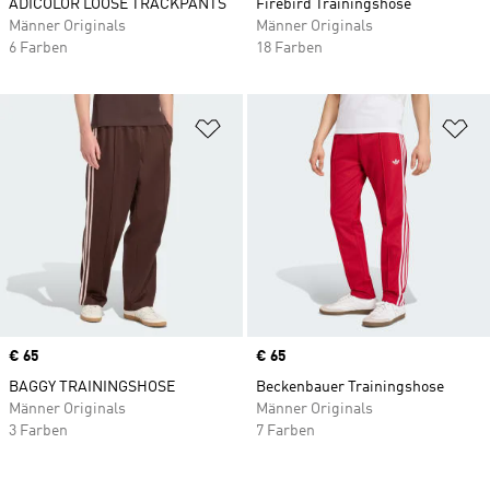
ADICOLOR LOOSE TRACKPANTS
Firebird Trainingshose
Männer Originals
Männer Originals
6 Farben
18 Farben
Zur Wunschliste hinzufügen
Zu
Price
€ 65
Price
€ 65
BAGGY TRAININGSHOSE
Beckenbauer Trainingshose
Männer Originals
Männer Originals
3 Farben
7 Farben