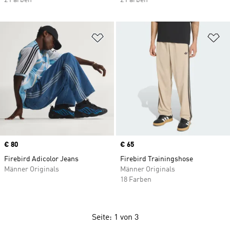
2 Farben
2 Farben
Zur Wunschliste hinzufügen
Zu
Price
€ 80
Price
€ 65
Firebird Adicolor Jeans
Firebird Trainingshose
Männer Originals
Männer Originals
18 Farben
Seite: 1 von 3