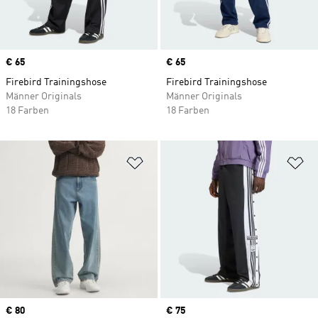
Price
€ 65
Price
€ 65
Firebird Trainingshose
Firebird Trainingshose
Männer Originals
Männer Originals
18 Farben
18 Farben
Zur Wunschliste hinzufügen
Zu
Price
€ 80
Price
€ 75