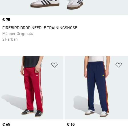
Price
€ 75
FIREBIRD DROP NEEDLE TRAININGSHOSE
Männer Originals
2 Farben
Zur Wunschliste hinzufügen
Zu
Price
€ 65
Price
€ 65