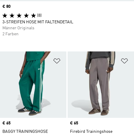
Price
€ 80
(8)
3-STREIFEN HOSE MIT FALTENDETAIL
Männer Originals
2 Farben
Zur Wunschliste hinzufügen
Zu
Price
€ 65
Price
€ 65
BAGGY TRAININGSHOSE
Firebird Trainingshose