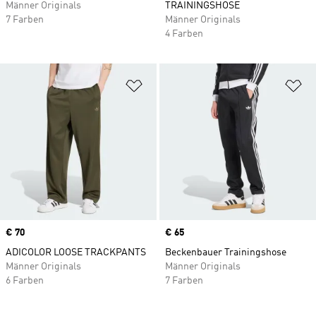
Männer Originals
TRAININGSHOSE
7 Farben
Männer Originals
4 Farben
Zur Wunschliste hinzufügen
Zu
Price
€ 70
Price
€ 65
ADICOLOR LOOSE TRACKPANTS
Beckenbauer Trainingshose
Männer Originals
Männer Originals
6 Farben
7 Farben