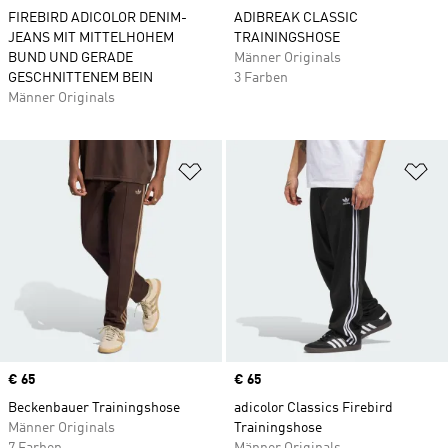
FIREBIRD ADICOLOR DENIM-
ADIBREAK CLASSIC
JEANS MIT MITTELHOHEM
TRAININGSHOSE
BUND UND GERADE
Männer Originals
GESCHNITTENEM BEIN
3 Farben
Männer Originals
Zur Wunschliste hinzufügen
Zu
Price
€ 65
Price
€ 65
Beckenbauer Trainingshose
adicolor Classics Firebird
Männer Originals
Trainingshose