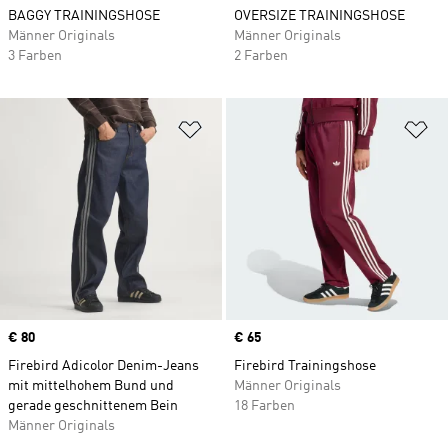
BAGGY TRAININGSHOSE
OVERSIZE TRAININGSHOSE
Männer Originals
Männer Originals
3 Farben
2 Farben
Zur Wunschliste hinzufügen
Zu
Price
€ 80
Price
€ 65
Firebird Adicolor Denim-Jeans
Firebird Trainingshose
mit mittelhohem Bund und
Männer Originals
gerade geschnittenem Bein
18 Farben
Männer Originals