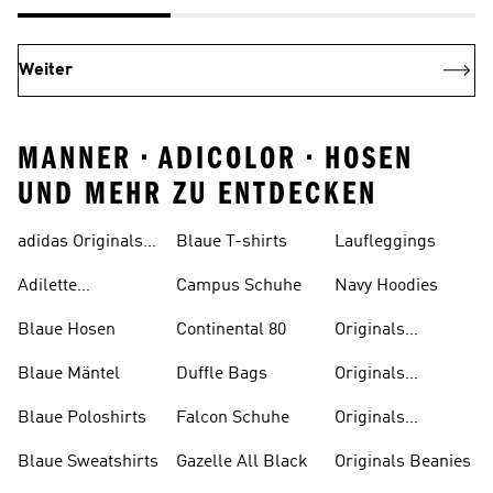
Weiter
MANNER • ADICOLOR • HOSEN
UND MEHR ZU ENTDECKEN
adidas Originals
Blaue T-shirts
Laufleggings
Sale
Adilette
Campus Schuhe
Navy Hoodies
Badelatschen
Blaue Hosen
Continental 80
Originals
Badeanzüge
Blaue Mäntel
Duffle Bags
Originals
Badeschlappen
Blaue Poloshirts
Falcon Schuhe
Originals
Bauchfreie
Blaue Sweatshirts
Gazelle All Black
Originals Beanies
Oberteile