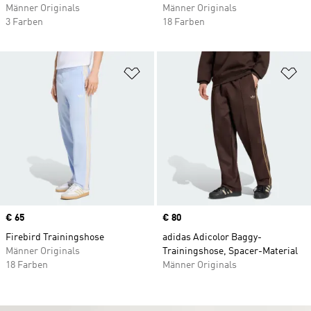
Männer Originals
Männer Originals
3 Farben
18 Farben
Zur Wunschliste hinzufügen
Zu
Price
€ 65
Price
€ 80
Firebird Trainingshose
adidas Adicolor Baggy-
Männer Originals
Trainingshose, Spacer-Material
18 Farben
Männer Originals