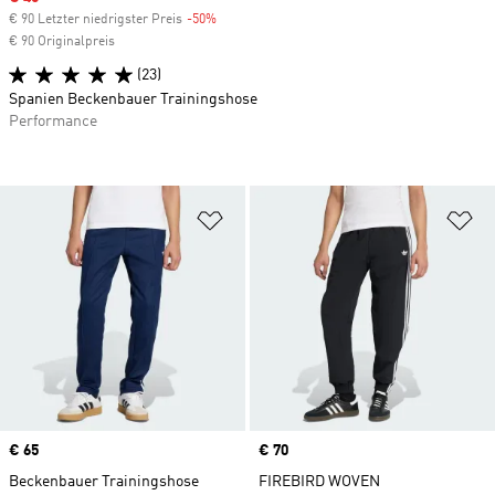
€ 90 Letzter niedrigster Preis
-50%
Discount
€ 90 Originalpreis
(23)
Spanien Beckenbauer Trainingshose
Performance
Zur Wunschliste hinzufügen
Zu
Price
€ 65
Price
€ 70
Beckenbauer Trainingshose
FIREBIRD WOVEN