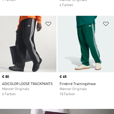
7 Farben
Männer Originals
4 Farben
Zur Wunschliste hinzufügen
Zu
Price
€ 80
Price
€ 65
ADICOLOR LOOSE TRACKPANTS
Firebird Trainingshose
Männer Originals
Männer Originals
6 Farben
18 Farben