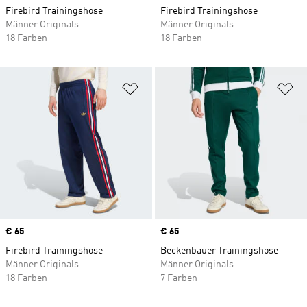
Firebird Trainingshose
Firebird Trainingshose
Männer Originals
Männer Originals
18 Farben
18 Farben
Zur Wunschliste hinzufügen
Zu
Price
€ 65
Price
€ 65
Firebird Trainingshose
Beckenbauer Trainingshose
Männer Originals
Männer Originals
18 Farben
7 Farben