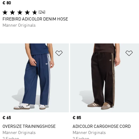
Price
€ 80
(24)
FIREBIRD ADICOLOR DENIM HOSE
Männer Originals
Zur Wunschliste hinzufügen
Zu
Price
€ 65
Price
€ 85
OVERSIZE TRAININGSHOSE
ADICOLOR CARGOHOSE CORD
Männer Originals
Männer Originals