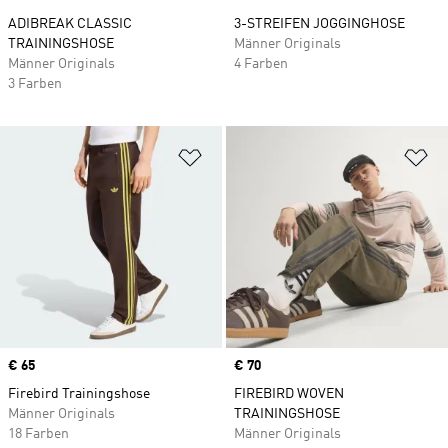
ADIBREAK CLASSIC
3-STREIFEN JOGGINGHOSE
TRAININGSHOSE
Männer Originals
Männer Originals
4 Farben
3 Farben
Zur Wunschliste hinzufügen
Zu
Price
€ 65
Price
€ 70
Firebird Trainingshose
FIREBIRD WOVEN
Männer Originals
TRAININGSHOSE
18 Farben
Männer Originals