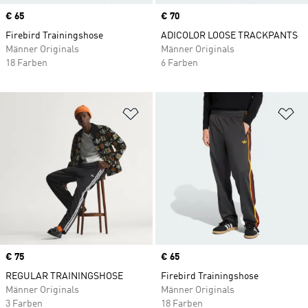
Price
€ 65
Price
€ 70
Firebird Trainingshose
ADICOLOR LOOSE TRACKPANTS
Männer Originals
Männer Originals
18 Farben
6 Farben
Zur Wunschliste hinzufügen
Zu
Price
€ 75
Price
€ 65
REGULAR TRAININGSHOSE
Firebird Trainingshose
Männer Originals
Männer Originals
3 Farben
18 Farben