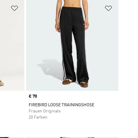
Zur Wunschliste hinzufügen
Zur Wunsch
Price
€ 70
FIREBIRD LOOSE TRAININGSHOSE
Frauen Originals
20 Farben