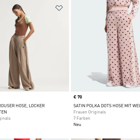
te hinzufügen
Zur Wunschliste hinzufügen
Price
€ 70
ROUSER HOSE, LOCKER
SATIN POLKA DOTS HOSE MIT WE
TEN
Frauen Originals
ginals
7 Farben
Neu