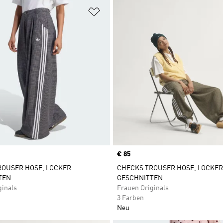
te hinzufügen
Zur Wunschliste hinzufügen
Price
€ 85
ROUSER HOSE, LOCKER
CHECKS TROUSER HOSE, LOCKER
TEN
GESCHNITTEN
ginals
Frauen Originals
3 Farben
Neu