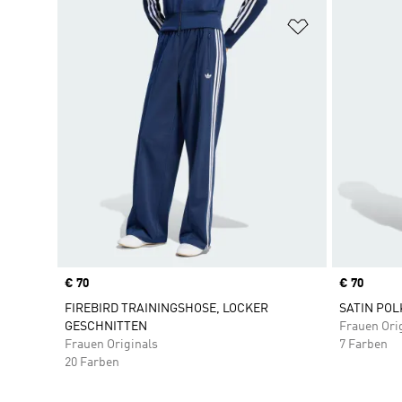
Zur Wunschlis
Price
€ 70
Price
€ 70
FIREBIRD TRAININGSHOSE, LOCKER
SATIN POL
GESCHNITTEN
Frauen Ori
Frauen Originals
7 Farben
20 Farben