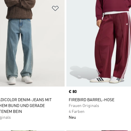
te hinzufügen
Zur Wunschliste hinzufügen
Price
€ 80
ADICOLOR DENIM-JEANS MIT
FIREBIRD BARREL-HOSE
HEM BUND UND GERADE
Frauen Originals
TENEM BEIN
4 Farben
ginals
Neu