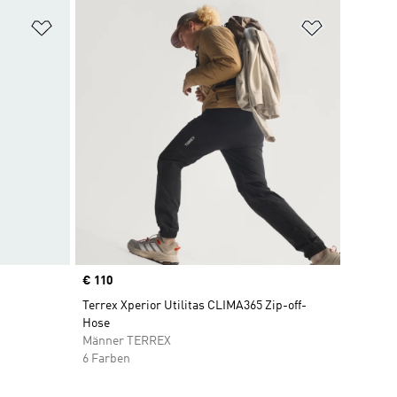
Zur Wunschliste hinzufügen
Zur Wunsch
Price
€ 110
Terrex Xperior Utilitas CLIMA365 Zip-off-
Hose
Männer TERREX
6 Farben