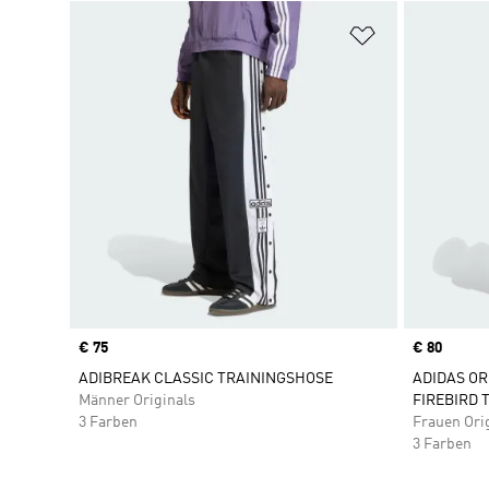
Zur Wunschlis
Price
€ 75
Price
€ 80
ADIBREAK CLASSIC TRAININGSHOSE
ADIDAS O
Männer Originals
FIREBIRD 
3 Farben
Frauen Ori
3 Farben