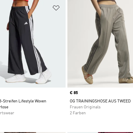
te hinzufügen
Zur Wunschliste hinzufügen
Price
€ 85
3-Streifen Lifestyle Woven
OG TRAININGSHOSE AUS TWEED
Hose
Frauen Originals
rtswear
2 Farben