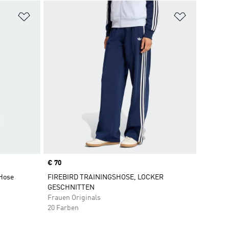
Zur Wunschliste hinzufügen
Zur Wunsch
Price
€ 70
 Hose
FIREBIRD TRAININGSHOSE, LOCKER
GESCHNITTEN
Frauen Originals
20 Farben