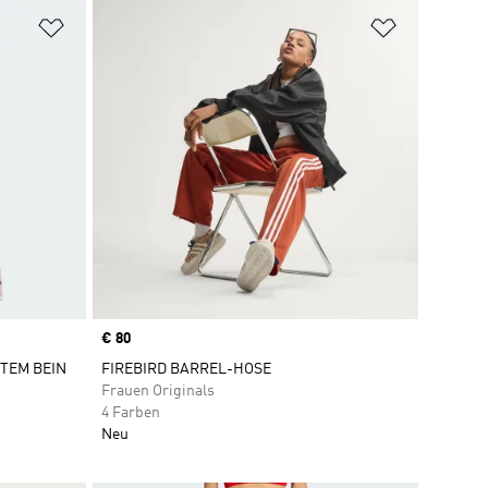
Zur Wunschliste hinzufügen
Zur Wunsch
Price
€ 80
ITEM BEIN
FIREBIRD BARREL-HOSE
Frauen Originals
4 Farben
Neu