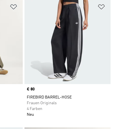
Zur Wunschliste hinzufügen
Zur Wunsch
Price
€ 80
FIREBIRD BARREL-HOSE
Frauen Originals
4 Farben
Neu