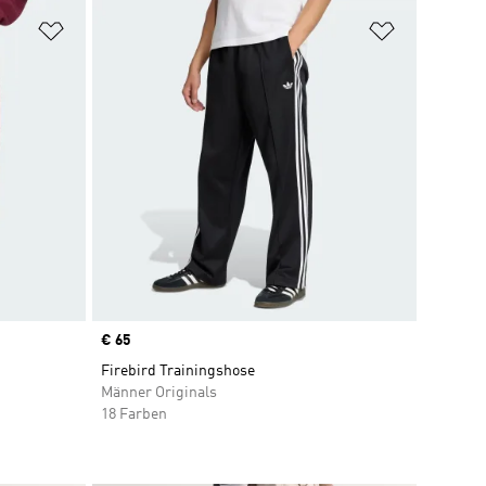
Zur Wunschliste hinzufügen
Zur Wunsch
Price
€ 65
Firebird Trainingshose
Männer Originals
18 Farben