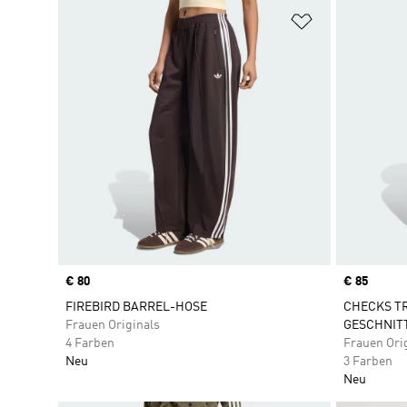
Zur Wunschlis
Price
€ 80
Price
€ 85
FIREBIRD BARREL-HOSE
CHECKS T
Frauen Originals
GESCHNIT
4 Farben
Frauen Ori
Neu
3 Farben
Neu