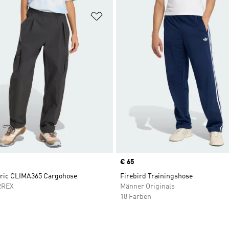
te hinzufügen
Zur Wunschliste hinzufügen
Price
€ 65
oric CLIMA365 Cargohose
Firebird Trainingshose
RREX
Männer Originals
18 Farben