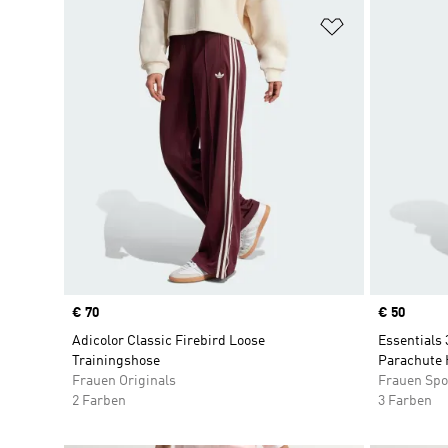
Zur Wunschlis
Price
€ 70
Price
€ 50
Adicolor Classic Firebird Loose
Essentials 
Trainingshose
Parachute 
Frauen Originals
Frauen Spo
2 Farben
3 Farben