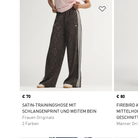
Zur Wunschlis
Price
€ 70
Price
€ 80
SATIN-TRAININGSHOSE MIT
FIREBIRD 
SCHLANGENPRINT UND WEITEM BEIN
MITTELHO
Frauen Originals
GESCHNIT
2 Farben
Männer Ori