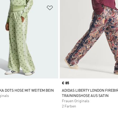
te hinzufügen
Zur Wunschliste hinzufügen
Price
€ 85
KA DOTS HOSE MIT WEITEM BEIN
ADIDAS LIBERTY LONDON FIREBI
ginals
TRAININGSHOSE AUS SATIN
Frauen Originals
2 Farben