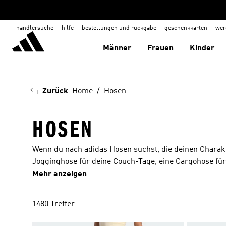
händlersuche
hilfe
bestellungen und rückgabe
geschenkkarten
wer
Männer
Frauen
Kinder
Zurück
Home
Hosen
HOSEN
Wenn du nach adidas Hosen suchst, die deinen Charakte
Jogginghose für deine Couch-Tage, eine Cargohose für
brauchst, hier findest du die perfekte Hose für dich. 
Mehr anzeigen
neuesten Trends und lassen dich immer cool und sportl
Jacke kombinierst, die Hosen von adidas verleihen dein
1480 Treffer
Kollektion von adidas und bestelle deine neue Liebling
noch? Schnapp dir deine Favoriten und los geht's!