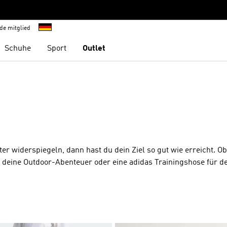
de mitglied
Schuhe
Sport
Outlet
r widerspiegeln, dann hast du dein Ziel so gut wie erreicht. Ob
 deine Outdoor-Abenteuer oder eine adidas Trainingshose für d
adidas Hosen sind nicht nur bequem, sondern auch stylisch. Sie f
ich aussehen. Egal, ob du sie mit einem T-Shirt, einem Hoodie 
em Outfit das gewisse Etwas. Entdecke jetzt die vielfältige Hose
shose. Mit unseren Hosen bist du immer bereit für alles. Worauf