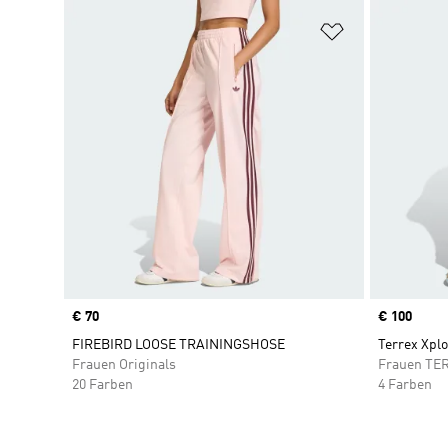
Zur Wunschlis
Price
€ 70
Price
€ 100
FIREBIRD LOOSE TRAININGSHOSE
Terrex Xpl
Frauen Originals
Frauen TE
20 Farben
4 Farben