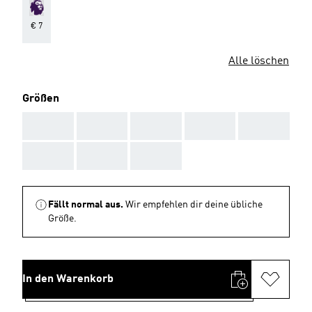
€ 7
Alle löschen
Größen
AAA
AAA
AAA
AAA
AAA
AAA
AAA
AAA
Fällt normal aus.
Wir empfehlen dir deine übliche
Größe.
In den Warenkorb