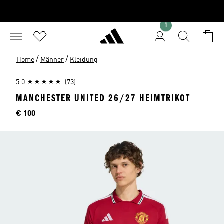
1
/
/
Home
Männer
Kleidung
5.0
(73)
MANCHESTER UNITED 26/27 HEIMTRIKOT
Preis
€ 100