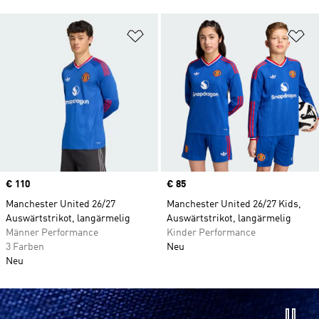
Zur Wunschliste hinzufügen
Zu
Price
€ 110
Price
€ 85
Manchester United 26/27
Manchester United 26/27 Kids,
Auswärtstrikot, langärmelig
Auswärtstrikot, langärmelig
Männer Performance
Kinder Performance
3 Farben
Neu
Neu