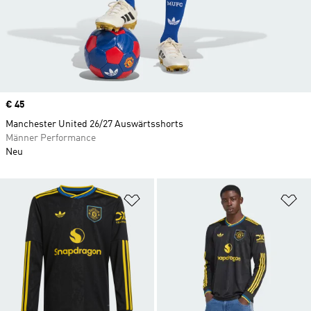
Price
€ 45
Manchester United 26/27 Auswärtsshorts
Männer Performance
Neu
Zur Wunschliste hinzufügen
Zu