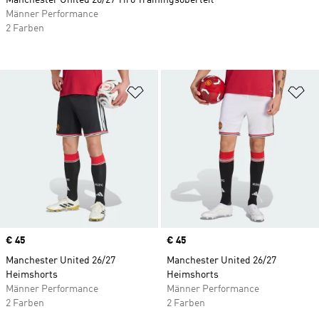
Manchester United 26/27 Tiro Trainingsoberteil
Männer Performance
2 Farben
Zur Wunschliste hinzufügen
Zu
Price
€ 45
Price
€ 45
Manchester United 26/27
Manchester United 26/27
Heimshorts
Heimshorts
Männer Performance
Männer Performance
2 Farben
2 Farben