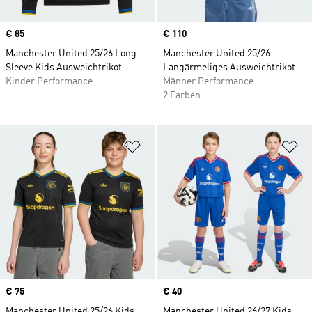
Price
€ 85
Price
€ 110
Manchester United 25/26 Long
Manchester United 25/26
Sleeve Kids Ausweichtrikot
Langärmeliges Ausweichtrikot
Kinder Performance
Männer Performance
2 Farben
Zur Wunschliste hinzufügen
Zu
Price
€ 75
Price
€ 40
Manchester United 25/26 Kids
Manchester United 26/27 Kids