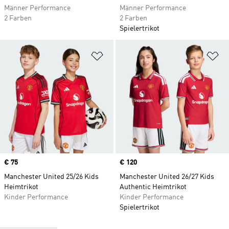
Männer Performance
Männer Performance
2 Farben
2 Farben
Spielertrikot
Zur Wunschliste hinzufügen
Zu
Price
€ 75
Price
€ 120
Manchester United 25/26 Kids
Manchester United 26/27 Kids
Heimtrikot
Authentic Heimtrikot
Kinder Performance
Kinder Performance
Spielertrikot