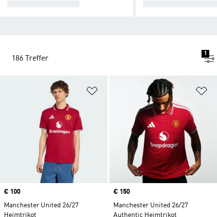
HEIMTRIKOT 26/27
AUSWÄRTSTRIKOT 
1
186 Treffer
Zur Wunschliste hinzufügen
Zu
Price
€ 100
Price
€ 150
Manchester United 26/27
Manchester United 26/27
Heimtrikot
Authentic Heimtrikot