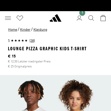
1
/
/
Home
Kinder
Kleidung
5
(38)
LOUNGE PIZZA GRAPHIC KIDS T-SHIRT
Aktueller Preis
€ 15
€ 12,50 Letzter niedrigster Preis
€ 25 Originalpreis