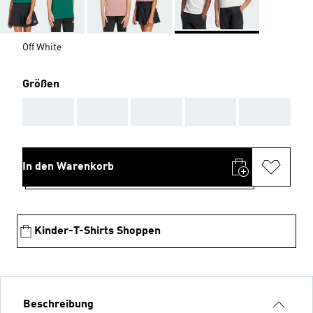
Off White
Größen
AAA
AAA
AAA
AAA
AAA
In den Warenkorb
Kinder-T-Shirts Shoppen
Beschreibung