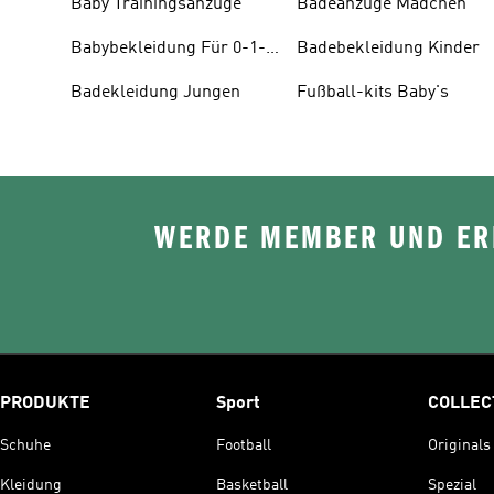
Baby Trainingsanzüge
Badeanzüge Mädchen
Babybekleidung Für 0-1-
Badebekleidung Kinder
jährige
Badekleidung Jungen
Fußball-kits Baby's
WERDE MEMBER UND ERH
PRODUKTE
Sport
COLLEC
Schuhe
Football
Originals
Kleidung
Basketball
Spezial