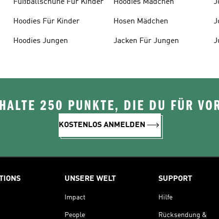
Fußballschuhe Für Kinder
Hoodies Mädchen
J
Hoodies Für Kinder
Hosen Mädchen
J
Hoodies Jungen
Jacken Für Jungen
J
ALTE 250 PUNKTE, DIE DU FÜR VOR
KOSTENLOS ANMELDEN
TIONS
UNSERE WELT
SUPPORT
Impact
Hilfe
People
Rücksendung &