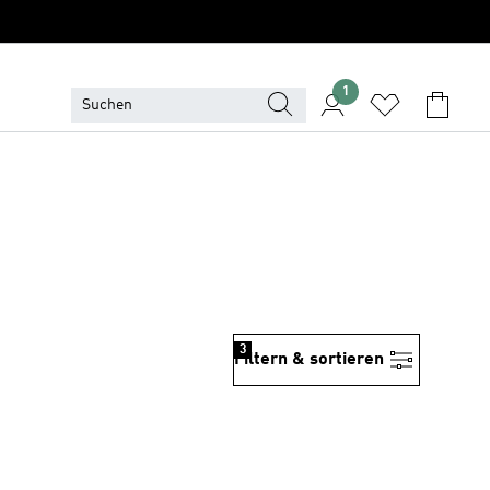
1
3
Filtern & sortieren