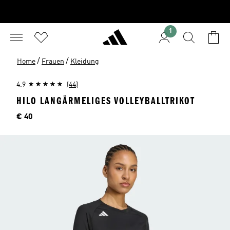
1
/
/
Home
Frauen
Kleidung
4.9
(44)
HILO LANGÄRMELIGES VOLLEYBALLTRIKOT
Preis
€ 40