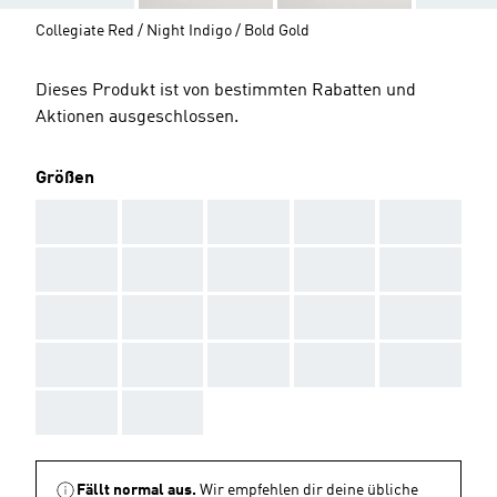
Collegiate Red / Night Indigo / Bold Gold
Dieses Produkt ist von bestimmten Rabatten und
Aktionen ausgeschlossen.
Größen
AAA
AAA
AAA
AAA
AAA
AAA
AAA
AAA
AAA
AAA
AAA
AAA
AAA
AAA
AAA
AAA
AAA
AAA
AAA
AAA
AAA
AAA
Fällt normal aus.
Wir empfehlen dir deine übliche