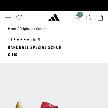
1
/
/
Home
Originals
Schuhe
4.8
(4649)
HANDBALL SPEZIAL SCHUH
Preis
€ 110