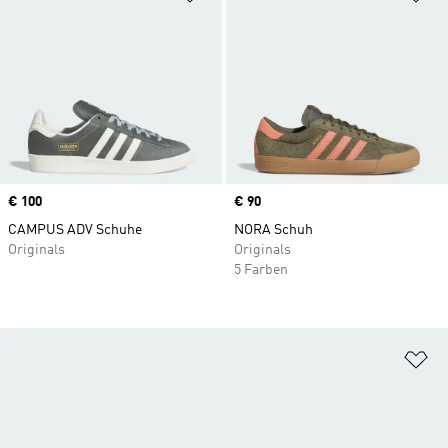
Price
€ 100
Price
€ 90
CAMPUS ADV Schuhe
NORA Schuh
Originals
Originals
5 Farben
Zu