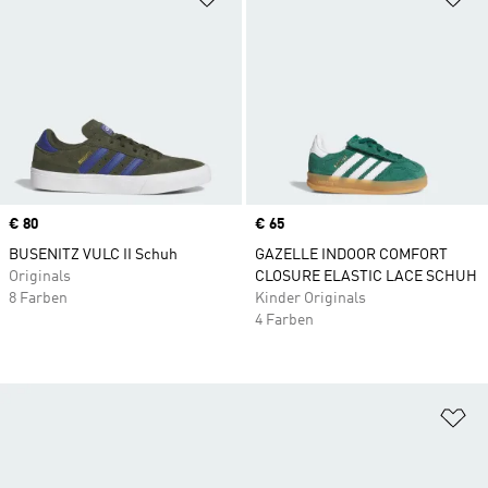
Price
€ 80
Price
€ 65
BUSENITZ VULC II Schuh
GAZELLE INDOOR COMFORT
Originals
CLOSURE ELASTIC LACE SCHUH
8 Farben
Kinder Originals
4 Farben
Zu