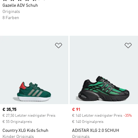
Gazelle ADV Schuh
Originals
8 Farben
Zur Wunschliste hinzufügen
Zu
Current price
€ 35,75
Sale price
€ 91
€ 27,50 Letzter niedrigster Preis
€ 140 Letzter niedrigster Preis
-35%
Dis
€ 55 Originalpreis
€ 140 Originalpreis
Country XLG Kids Schuh
ADISTAR XLG 2.0 SCHUH
Kinder Originals
Originals