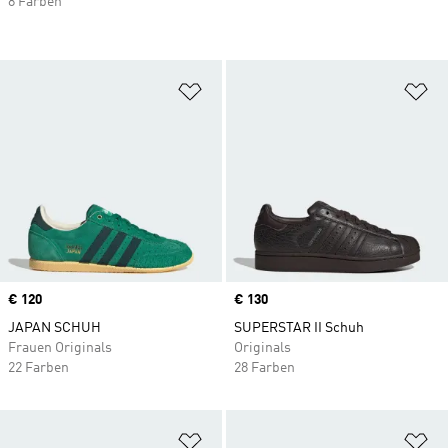
8 Farben
Zur Wunschliste hinzufügen
Zu
Price
€ 120
Price
€ 130
JAPAN SCHUH
SUPERSTAR II Schuh
Frauen Originals
Originals
22 Farben
28 Farben
Zur Wunschliste hinzufügen
Zu