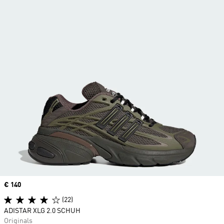
Price
€ 140
(22)
ADISTAR XLG 2.0 SCHUH
Originals