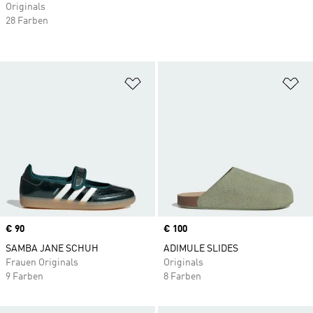
Originals
28 Farben
Zur Wunschliste hinzufügen
Zu
Price
€ 90
Price
€ 100
SAMBA JANE SCHUH
ADIMULE SLIDES
Frauen Originals
Originals
9 Farben
8 Farben