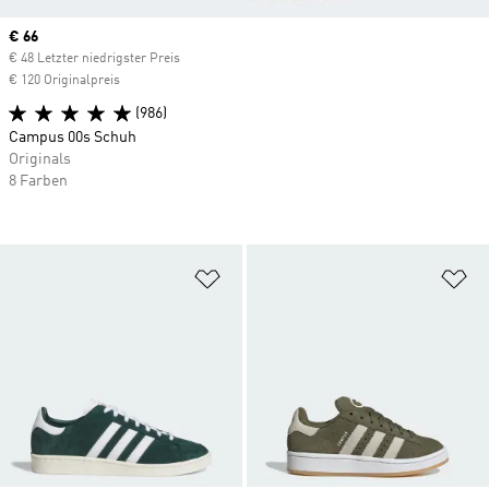
Current price
€ 66
€ 48 Letzter niedrigster Preis
€ 120 Originalpreis
(986)
Campus 00s Schuh
Originals
8 Farben
Zur Wunschliste hinzufügen
Zu