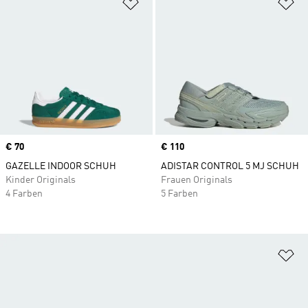
Zur Wunschliste hinzufügen
Zu
Price
€ 70
Price
€ 110
GAZELLE INDOOR SCHUH
ADISTAR CONTROL 5 MJ SCHUH
Kinder Originals
Frauen Originals
4 Farben
5 Farben
Zu