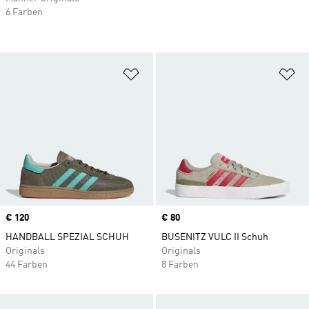
6 Farben
Zur Wunschliste hinzufügen
Zu
Price
€ 120
Price
€ 80
HANDBALL SPEZIAL SCHUH
BUSENITZ VULC II Schuh
Originals
Originals
44 Farben
8 Farben