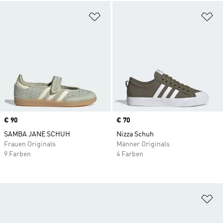
Zur Wunschliste hinzufügen
Zu
Price
€ 90
Price
€ 70
SAMBA JANE SCHUH
Nizza Schuh
Frauen Originals
Männer Originals
9 Farben
4 Farben
Zu