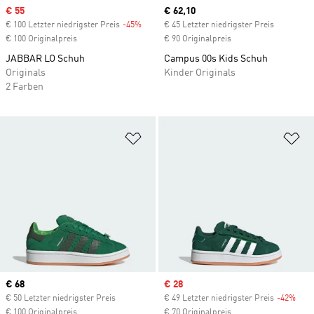
Sale price
€ 55
Current price
€ 62,10
€ 100 Letzter niedrigster Preis
-45%
Discount
€ 45 Letzter niedrigster Preis
€ 100 Originalpreis
€ 90 Originalpreis
JABBAR LO Schuh
Campus 00s Kids Schuh
Originals
Kinder Originals
2 Farben
Zur Wunschliste hinzufügen
Zu
Current price
€ 68
Sale price
€ 28
€ 50 Letzter niedrigster Preis
€ 49 Letzter niedrigster Preis
-42%
Disc
€ 100 Originalpreis
€ 70 Originalpreis