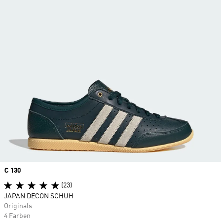
Price
€ 130
(23)
JAPAN DECON SCHUH
Originals
4 Farben