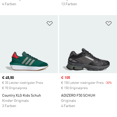
4 Farben
13 Farben
Zur Wunschliste hinzufügen
Zu
Current price
€ 45,50
Sale price
€ 105
€ 35 Letzter niedrigster Preis
€ 150 Letzter niedrigster Preis
-30%
Dis
€ 70 Originalpreis
€ 150 Originalpreis
Country XLG Kids Schuh
ADIZERO F50 SCHUH
Kinder Originals
Originals
3 Farben
4 Farben