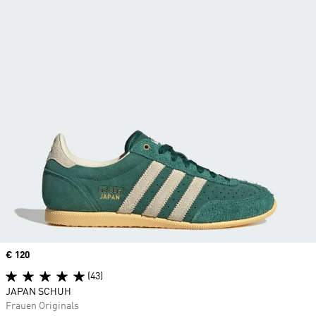
Price
€ 120
(43)
JAPAN SCHUH
Frauen Originals