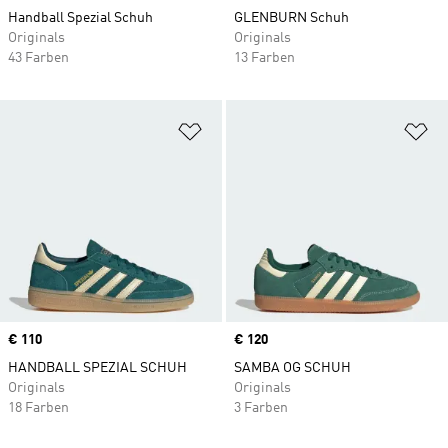
Handball Spezial Schuh
GLENBURN Schuh
Originals
Originals
43 Farben
13 Farben
Zur Wunschliste hinzufügen
Zu
Price
€ 110
Price
€ 120
HANDBALL SPEZIAL SCHUH
SAMBA OG SCHUH
Originals
Originals
18 Farben
3 Farben