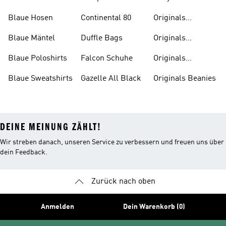
Badelatschen
Blaue Hosen
Continental 80
Originals
Badeanzüge
Blaue Mäntel
Duffle Bags
Originals
Badeschlappen
Blaue Poloshirts
Falcon Schuhe
Originals
Bauchfreie
Blaue Sweatshirts
Gazelle All Black
Originals Beanies
Oberteile
DEINE MEINUNG ZÄHLT!
Wir streben danach, unseren Service zu verbessern und freuen uns über
dein Feedback.
Zurück nach oben
Anmelden
Dein Warenkorb (0)