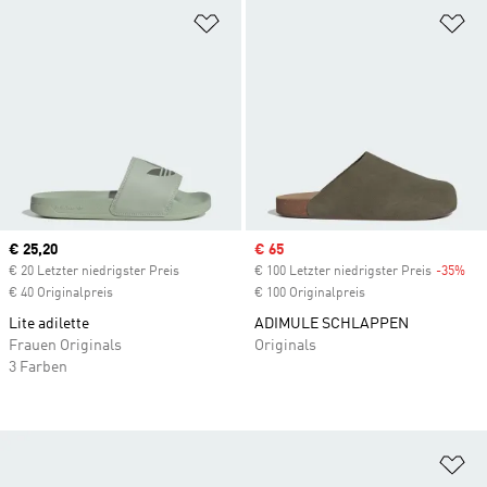
Zur Wunschliste hinzufügen
Zu
Current price
€ 25,20
Sale price
€ 65
€ 20 Letzter niedrigster Preis
€ 100 Letzter niedrigster Preis
-35%
Dis
€ 40 Originalpreis
€ 100 Originalpreis
Lite adilette
ADIMULE SCHLAPPEN
Frauen Originals
Originals
3 Farben
Zu