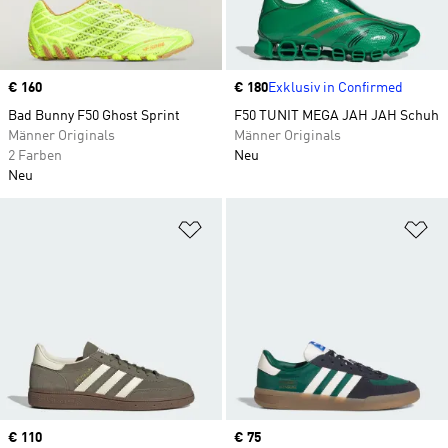
Price
€ 160
Price
€ 180
Exklusiv in Confirmed
Bad Bunny F50 Ghost Sprint
F50 TUNIT MEGA JAH JAH Schuh
Männer Originals
Männer Originals
2 Farben
Neu
Neu
Zur Wunschliste hinzufügen
Zu
Price
€ 110
Price
€ 75