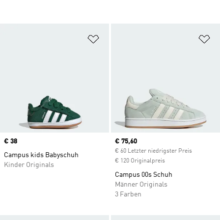
Zur Wunschliste hinzufügen
Zu
Price
€ 38
Current price
€ 75,60
€ 60 Letzter niedrigster Preis
Campus kids Babyschuh
€ 120 Originalpreis
Kinder Originals
Campus 00s Schuh
Männer Originals
3 Farben