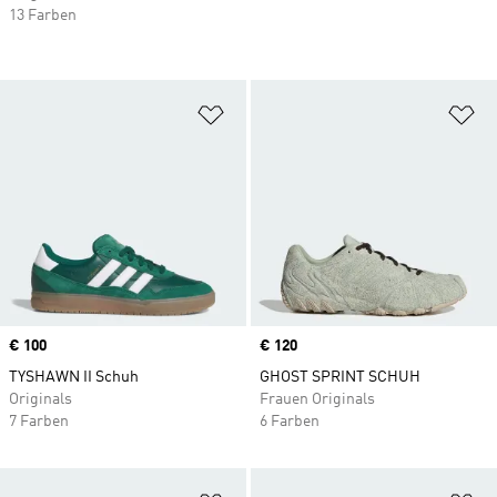
13 Farben
Zur Wunschliste hinzufügen
Zu
Price
€ 100
Price
€ 120
TYSHAWN II Schuh
GHOST SPRINT SCHUH
Originals
Frauen Originals
7 Farben
6 Farben