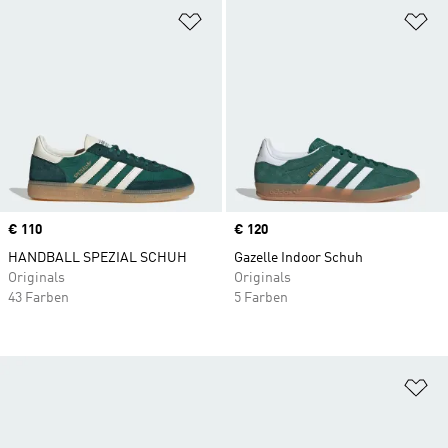
Zur Wunschliste hinzufügen
Zu
Price
€ 110
Price
€ 120
HANDBALL SPEZIAL SCHUH
Gazelle Indoor Schuh
Originals
Originals
43 Farben
5 Farben
Zu