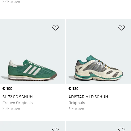
22 Farben
Zur Wunschliste hinzufügen
Zu
Price
€ 100
Price
€ 130
SL 72 OG SCHUH
ADISTAR MLD SCHUH
Frauen Originals
Originals
20 Farben
6 Farben
Zur Wunschliste hinzufügen
Zu