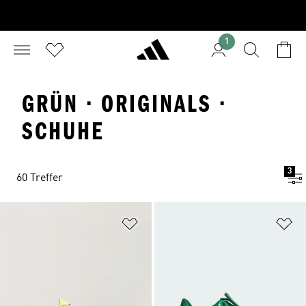
1
GRÜN · ORIGINALS ·
SCHUHE
3
60 Treffer
Zur Wunschliste hinzufügen
Zu