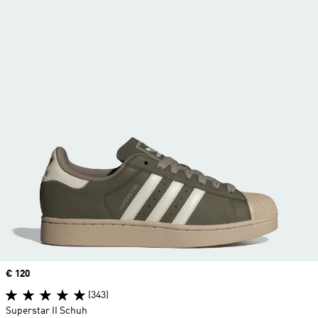
Price
€ 120
(343)
Superstar II Schuh