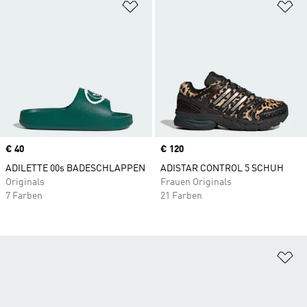
Zur Wunschliste hinzufügen
Zu
Price
€ 40
Price
€ 120
ADILETTE 00s BADESCHLAPPEN
ADISTAR CONTROL 5 SCHUH
Originals
Frauen Originals
7 Farben
21 Farben
Zu