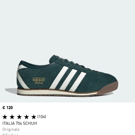
Price
€ 120
(104)
ITALIA 70s SCHUH
Originals