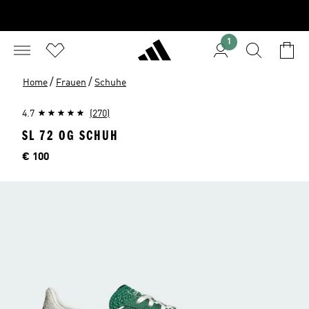
1
/
/
Home
Frauen
Schuhe
4.7
(270)
SL 72 OG SCHUH
Preis
€ 100