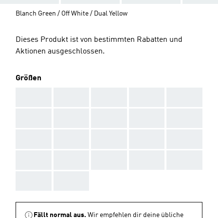
Blanch Green / Off White / Dual Yellow
Dieses Produkt ist von bestimmten Rabatten und
Aktionen ausgeschlossen.
Größen
AAA
AAA
AAA
AAA
AAA
AAA
AAA
AAA
AAA
AAA
AAA
AAA
AAA
AAA
AAA
AAA
AAA
AAA
AAA
AAA
AAA
AAA
Fällt normal aus.
Wir empfehlen dir deine übliche