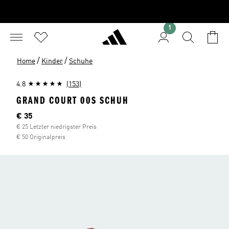
1
/
/
Home
Kinder
Schuhe
4.8
(153)
GRAND COURT 00S SCHUH
Aktueller Preis
€ 35
€ 25 Letzter niedrigster Preis
€ 50 Originalpreis