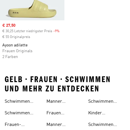
Sale price
€ 27,50
€ 30,25 Letzter niedrigster Preis
-9%
Discount
€ 55 Originalpreis
Ayoon adilette
Frauen Originals
2 Farben
GELB • FRAUEN • SCHWIMMEN
UND MEHR ZU ENTDECKEN
Schwimmen
Manner
Schwimmen
Schuhe
Schuhe
Schwimmen
Accessoires
Schwimmen
Frauen
Kinder
Schuhe
Bikinis
Schwimmen
Schwimmen
Frauen-
Manner
Schwimmen
Outlet
Outlet