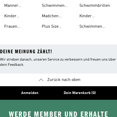
schwimmen
Schwimmen
Badeanzuge
Manner
Schwimmen
Schwimmbrillen
Outlet
Schwimmen
Kleidung
Kinder
Madchen
Kinder
Schwimmen
Schwimmen
Schwimmen
Frauen
Plus Size
Schwimmen
Schuhe
Sandalen
Schwimmen
Schwimmen
Badeschlappen
DEINE MEINUNG ZÄHLT!
Wir streben danach, unseren Service zu verbessern und freuen uns über
dein Feedback.
Zurück nach oben
Anmelden
Dein Warenkorb (0)
WERDE MEMBER UND ERHALTE