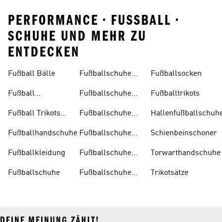
PERFORMANCE • FUSSBALL •
SCHUHE UND MEHR ZU
ENTDECKEN
Fußball Bälle
Fußballschuhe
Fußballsocken
Damen
Fußball
Fußballschuhe
Fußballtrikots
Trainingsanzug
Herren
Fußball Trikots
Fußballschuhe
Hallenfußballschuh
Kinder
Kinder
Fußballhandschuhe
Fußballschuhe
Schienbeinschoner
Multinocken
Fußballkleidung
Fußballschuhe
Torwarthandschuhe
Ohne
Fußballschuhe
Fußballschuhe
Trikotsätze
Schnürsenkel
Schwarz
DEINE MEINUNG ZÄHLT!