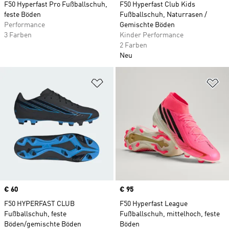
F50 Hyperfast Pro Fußballschuh,
F50 Hyperfast Club Kids
feste Böden
Fußballschuh, Naturrasen /
Performance
Gemischte Böden
3 Farben
Kinder Performance
2 Farben
Neu
Zur Wunschliste hinzufügen
Zu
Price
€ 60
Price
€ 95
F50 HYPERFAST CLUB
F50 Hyperfast League
Fußballschuh, feste
Fußballschuh, mittelhoch, feste
Böden/gemischte Böden
Böden