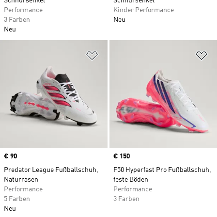
Schnürsenkel
Schnürsenkel
Performance
Kinder Performance
3 Farben
Neu
Neu
Zur Wunschliste hinzufügen
Zu
Price
€ 90
Price
€ 150
Predator League Fußballschuh,
F50 Hyperfast Pro Fußballschuh,
Naturrasen
feste Böden
Performance
Performance
5 Farben
3 Farben
Neu