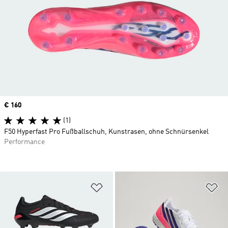
Price
€ 160
(1)
F50 Hyperfast Pro Fußballschuh, Kunstrasen, ohne Schnürsenkel
Performance
Zur Wunschliste hinzufügen
Zu