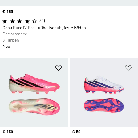
Price
€ 150
(41)
Copa Pure IV Pro Fußballschuh, feste Böden
Performance
3 Farben
Neu
Zur Wunschliste hinzufügen
Zu
Price
€ 150
Price
€ 50