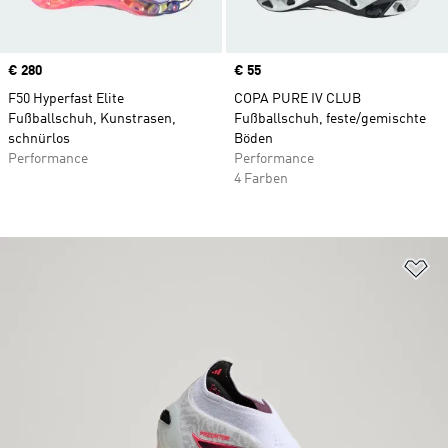
Price
€ 280
Price
€ 55
F50 Hyperfast Elite
COPA PURE IV CLUB
Fußballschuh, Kunstrasen,
Fußballschuh, feste/gemischte
schnürlos
Böden
Performance
Performance
4 Farben
Zu