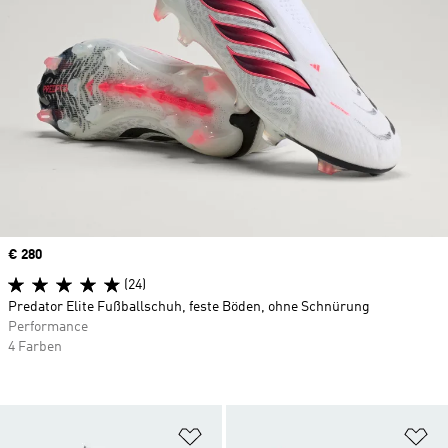
Price
€ 280
(24)
Predator Elite Fußballschuh, feste Böden, ohne Schnürung
Performance
4 Farben
Zur Wunschliste hinzufügen
Zu