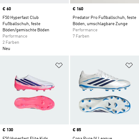
Price
€ 60
Price
€ 160
F50 Hyperfast Club
Predator Pro Fußballschuh, feste
Fußballschuh, feste
Böden, umschlagbare Zunge
Böden/gemischte Böden
Performance
Performance
7 Farben
2 Farben
Neu
Zur Wunschliste hinzufügen
Zu
Price
€ 130
Price
€ 85
F50 Hyperfast Elite Kids
Copa Pure IV League