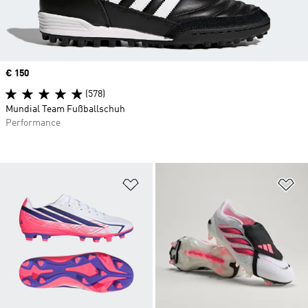
Price
€ 150
(578)
Mundial Team Fußballschuh
Performance
Zur Wunschliste hinzufügen
Zu