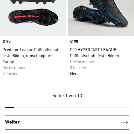
Price
€ 95
Price
€ 90
Predator League Fußballschuh,
F50 HYPERFAST LEAGUE
feste Böden, umschlagbare
Fußballschuh, feste Böden
Zunge
Performance
Performance
3 Farben
7 Farben
Neu
Seite: 1 von 13
Weiter