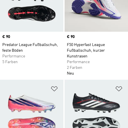
Price
€ 90
Price
€ 90
Predator League Fußballschuh,
F50 Hyperfast League
feste Böden
Fußballschuh, kurzer
Performance
Kunstrasen
5 Farben
Performance
2 Farben
Neu
Zur Wunschliste hinzufügen
Zu