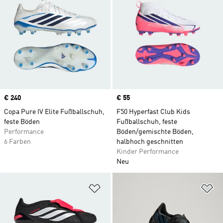
Price
€ 240
Price
€ 55
Copa Pure IV Elite Fußballschuh,
F50 Hyperfast Club Kids
feste Böden
Fußballschuh, feste
Performance
Böden/gemischte Böden,
6 Farben
halbhoch geschnitten
Kinder Performance
Neu
Zur Wunschliste hinzufügen
Zu