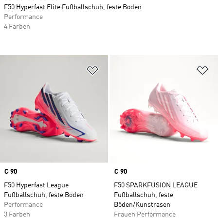
F50 Hyperfast Elite Fußballschuh, feste Böden
Performance
4 Farben
Zur Wunschliste hinzufügen
Zu
Price
€ 90
Price
€ 90
F50 Hyperfast League
F50 SPARKFUSION LEAGUE
Fußballschuh, feste Böden
Fußballschuh, feste
Performance
Böden/Kunstrasen
3 Farben
Frauen Performance