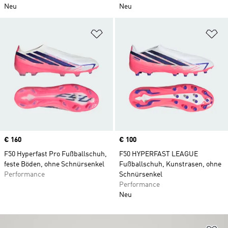
Neu
Neu
Zur Wunschliste hinzufügen
Zu
Price
€ 160
Price
€ 100
F50 Hyperfast Pro Fußballschuh,
F50 HYPERFAST LEAGUE
feste Böden, ohne Schnürsenkel
Fußballschuh, Kunstrasen, ohne
Performance
Schnürsenkel
Performance
Neu
Zu