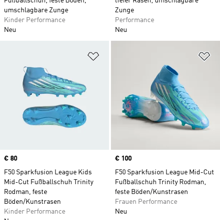
Fußballschuh, feste Böden,
tiefer Rasen, umschlagbare
umschlagbare Zunge
Zunge
Kinder Performance
Performance
Neu
Neu
Zur Wunschliste hinzufügen
Zu
Price
€ 80
Price
€ 100
F50 Sparkfusion League Kids
F50 Sparkfusion League Mid-Cut
Mid-Cut Fußballschuh Trinity
Fußballschuh Trinity Rodman,
Rodman, feste
feste Böden/Kunstrasen
Böden/Kunstrasen
Frauen Performance
Kinder Performance
Neu