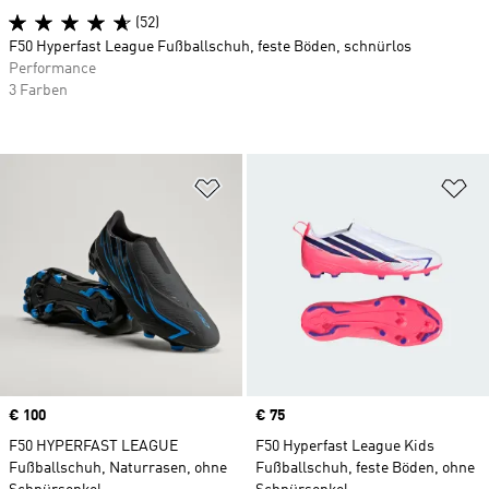
(52)
F50 Hyperfast League Fußballschuh, feste Böden, schnürlos
Performance
3 Farben
Zur Wunschliste hinzufügen
Zu
Price
€ 100
Price
€ 75
F50 HYPERFAST LEAGUE
F50 Hyperfast League Kids
Fußballschuh, Naturrasen, ohne
Fußballschuh, feste Böden, ohne