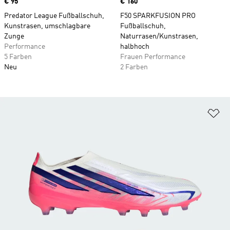
Price
€ 95
Price
€ 160
Predator League Fußballschuh,
F50 SPARKFUSION PRO
Kunstrasen, umschlagbare
Fußballschuh,
Zunge
Naturrasen/Kunstrasen,
Performance
halbhoch
5 Farben
Frauen Performance
Neu
2 Farben
Zu