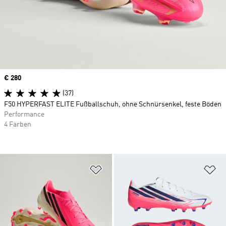
Price
€ 280
(37)
F50 HYPERFAST ELITE Fußballschuh, ohne Schnürsenkel, feste Böden
Performance
4 Farben
Zur Wunschliste hinzufügen
Zu