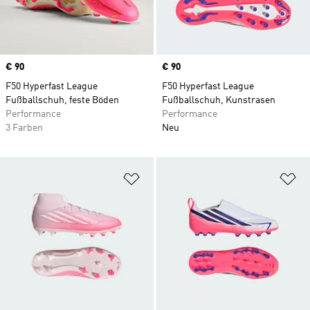
Price
€ 90
Price
€ 90
F50 Hyperfast League
F50 Hyperfast League
Fußballschuh, feste Böden
Fußballschuh, Kunstrasen
Performance
Performance
3 Farben
Neu
Zur Wunschliste hinzufügen
Zu