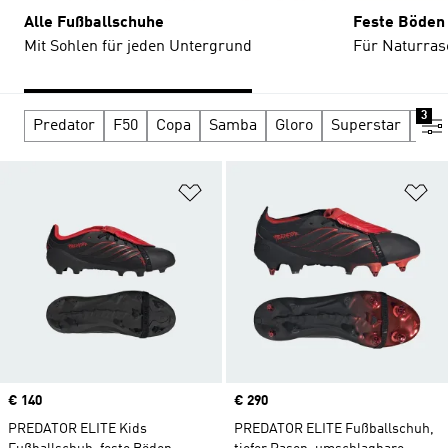
Alle Fußballschuhe
Feste Böden
Mit Sohlen für jeden Untergrund
Für Naturras
3
Predator
F50
Copa
Samba
Gloro
Superstar
Spez
Zur Wunschliste hinzufügen
Zu
Price
€ 140
Price
€ 290
PREDATOR ELITE Kids
PREDATOR ELITE Fußballschuh,