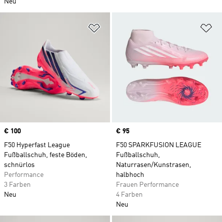
Neu
Zur Wunschliste hinzufügen
Zu
Price
€ 100
Price
€ 95
F50 Hyperfast League
F50 SPARKFUSION LEAGUE
Fußballschuh, feste Böden,
Fußballschuh,
schnürlos
Naturrasen/Kunstrasen,
Performance
halbhoch
3 Farben
Frauen Performance
Neu
4 Farben
Neu