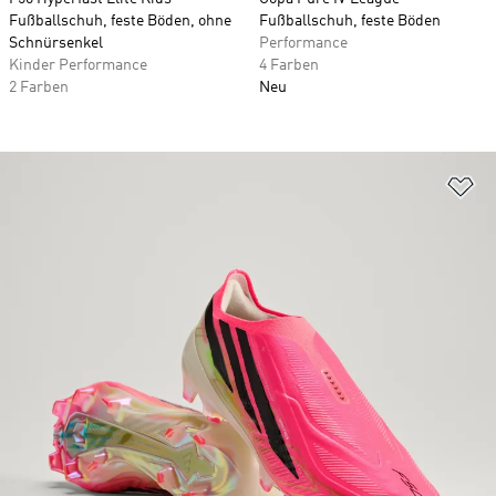
Fußballschuh, feste Böden, ohne
Fußballschuh, feste Böden
Schnürsenkel
Performance
Kinder Performance
4 Farben
2 Farben
Neu
Zu