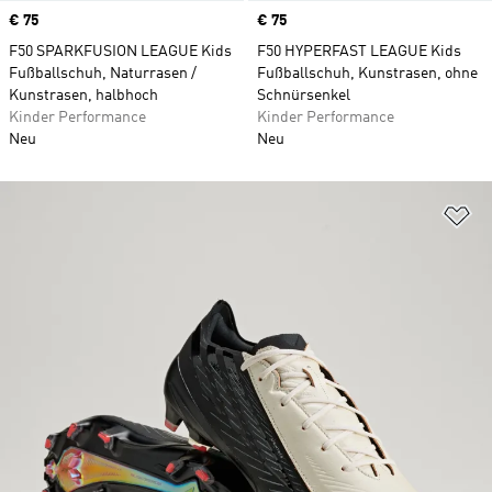
Price
€ 75
Price
€ 75
F50 SPARKFUSION LEAGUE Kids
F50 HYPERFAST LEAGUE Kids
Fußballschuh, Naturrasen /
Fußballschuh, Kunstrasen, ohne
Kunstrasen, halbhoch
Schnürsenkel
Kinder Performance
Kinder Performance
Neu
Neu
Zu