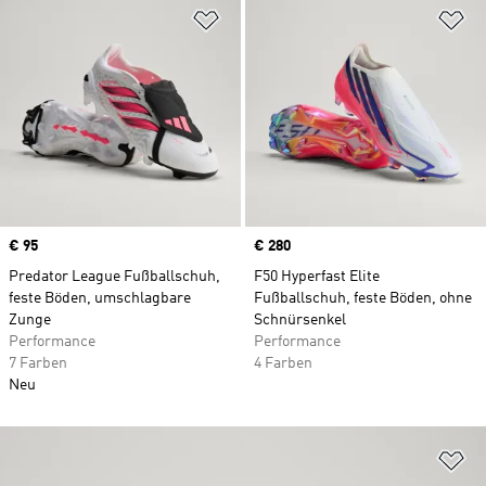
Zur Wunschliste hinzufügen
Zu
Price
€ 95
Price
€ 280
Predator League Fußballschuh,
F50 Hyperfast Elite
feste Böden, umschlagbare
Fußballschuh, feste Böden, ohne
Zunge
Schnürsenkel
Performance
Performance
7 Farben
4 Farben
Neu
Zu