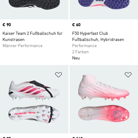
Price
€ 90
Price
€ 60
Kaiser Team 2 Fußballschuh für
F50 Hyperfast Club
Kunstrasen
Fußballschuh, Hybridrasen
Männer Performance
Performance
2 Farben
Neu
Zur Wunschliste hinzufügen
Zu