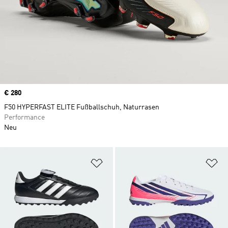
Price
€ 280
F50 HYPERFAST ELITE Fußballschuh, Naturrasen
Performance
Neu
Zur Wunschliste hinzufügen
Zu