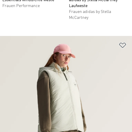
Essentials winddichte Weste
adidas by Stella McCartney
Frauen Performance
Laufweste
Frauen adidas by Stella
McCartney
Zu