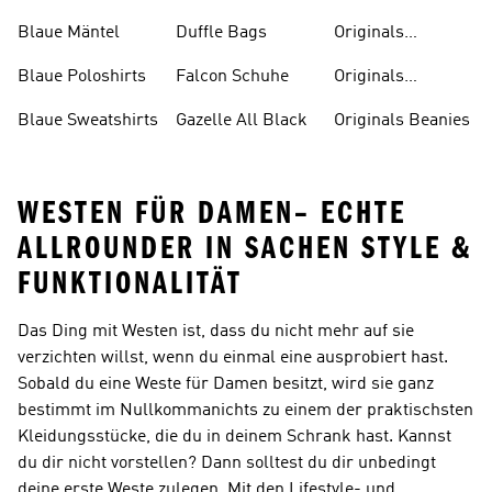
Badeanzüge
Blaue Mäntel
Duffle Bags
Originals
Badeschlappen
Blaue Poloshirts
Falcon Schuhe
Originals
Bauchfreie
Blaue Sweatshirts
Gazelle All Black
Originals Beanies
Oberteile
WESTEN FÜR DAMEN– ECHTE
ALLROUNDER IN SACHEN STYLE &
FUNKTIONALITÄT
Das Ding mit
Westen
ist, dass du nicht mehr auf sie
verzichten willst, wenn du einmal eine ausprobiert hast.
Sobald du eine
Weste für Damen
besitzt, wird sie ganz
bestimmt im Nullkommanichts zu einem der praktischsten
Kleidungsstücke, die du in deinem Schrank hast. Kannst
du dir nicht vorstellen? Dann solltest du dir unbedingt
deine erste Weste zulegen. Mit den Lifestyle- und