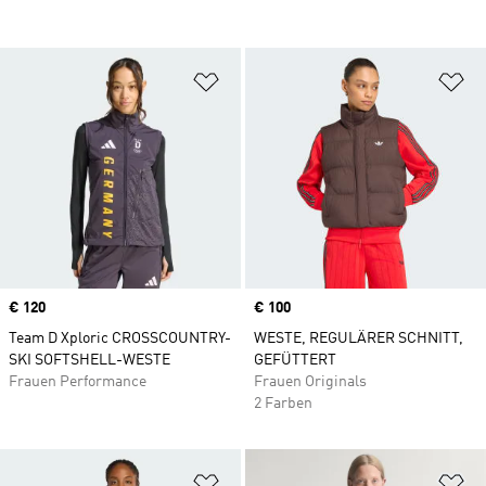
Zur Wunschliste hinzufügen
Zu
Price
€ 120
Price
€ 100
Team D Xploric CROSSCOUNTRY-
WESTE, REGULÄRER SCHNITT,
SKI SOFTSHELL-WESTE
GEFÜTTERT
Frauen Performance
Frauen Originals
2 Farben
Zur Wunschliste hinzufügen
Zu