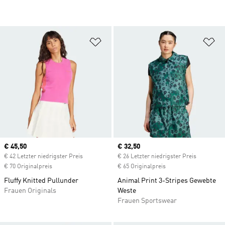
Zur Wunschliste hinzufügen
Zu
Current price
€ 45,50
Current price
€ 32,50
€ 42 Letzter niedrigster Preis
€ 26 Letzter niedrigster Preis
€ 70 Originalpreis
€ 65 Originalpreis
Fluffy Knitted Pullunder
Animal Print 3-Stripes Gewebte
Frauen Originals
Weste
Frauen Sportswear