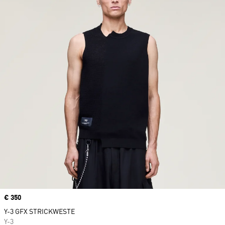
Price
€ 350
Y-3 GFX STRICKWESTE
Y-3