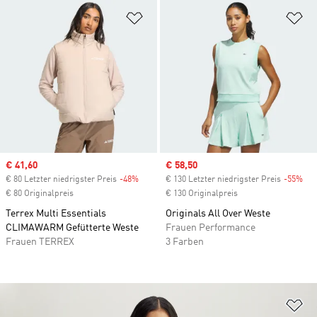
Zur Wunschliste hinzufügen
Zu
Sale price
€ 41,60
Sale price
€ 58,50
€ 80 Letzter niedrigster Preis
-48%
Discount
€ 130 Letzter niedrigster Preis
-55%
Dis
€ 80 Originalpreis
€ 130 Originalpreis
Terrex Multi Essentials
Originals All Over Weste
CLIMAWARM Gefütterte Weste
Frauen Performance
Frauen TERREX
3 Farben
Zu