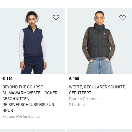
Zur Wunschliste hinzufügen
Zu
Price
€ 110
Price
€ 100
BEYOND THE COURSE
WESTE, REGULÄRER SCHNITT,
CLIMAWARM WESTE, LOCKER
GEFÜTTERT
GESCHNITTEN,
Frauen Originals
REISSVERSCHLUSS BIS ZUR
2 Farben
BRUST
Frauen Performance