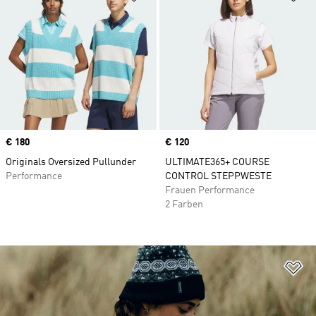
Price
€ 180
Price
€ 120
Originals Oversized Pullunder
ULTIMATE365+ COURSE
Performance
CONTROL STEPPWESTE
Frauen Performance
2 Farben
Zu