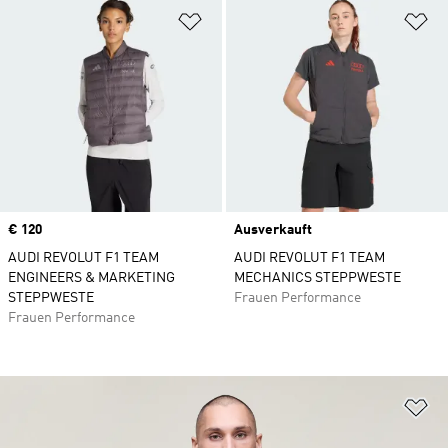
Zur Wunschliste hinzufügen
Zu
Price
€ 120
Ausverkauft
AUDI REVOLUT F1 TEAM
AUDI REVOLUT F1 TEAM
ENGINEERS & MARKETING
MECHANICS STEPPWESTE
STEPPWESTE
Frauen Performance
Frauen Performance
Zu