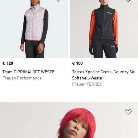
Price
€ 120
Price
€ 100
Team D PRIMALOFT WESTE
Terrex Xperior Cross-Country Ski
Frauen Performance
Softshell-Weste
Frauen TERREX
Zu