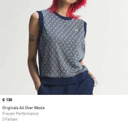
Price
€ 130
Originals All Over Weste
Frauen Performance
3 Farben