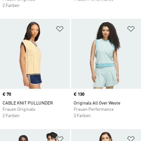
2 Farben
Zur Wunschliste hinzufügen
Zu
Price
€ 70
Price
€ 130
CABLE KNIT PULLUNDER
Originals All Over Weste
Frauen Originals
Frauen Performance
2 Farben
3 Farben
Zur Wunschliste hinzufügen
Zu