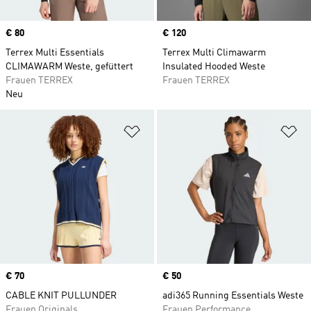
Price
€ 80
Price
€ 120
Terrex Multi Essentials
Terrex Multi Climawarm
CLIMAWARM Weste, gefüttert
Insulated Hooded Weste
Frauen TERREX
Frauen TERREX
Neu
Zur Wunschliste hinzufügen
Zu
Price
€ 70
Price
€ 50
CABLE KNIT PULLUNDER
adi365 Running Essentials Weste
Frauen Originals
Frauen Performance