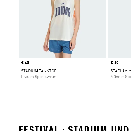
Price
€ 40
Price
€ 60
STADIUM TANKTOP
STADIUM 
Frauen Sportswear
Männer Sp
FESTIVAL • STADIUM UN