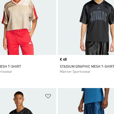
Price
€ 45
ESH T-SHIRT
STADIUM GRAPHIC MESH T-SHIR
rtswear
Männer Sportswear
te hinzufügen
Zur Wunschliste hinzufügen