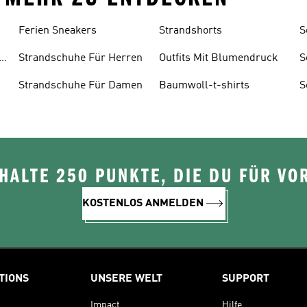
Ferien Sneakers
Strandshorts
S
H
e
Strandschuhe Für Herren
Outfits Mit Blumendruck
S
D
r
Strandschuhe Für Damen
Baumwoll-t-shirts
S
K
ALTE 250 PUNKTE, DIE DU FÜR VOR
KOSTENLOS ANMELDEN
TIONS
UNSERE WELT
SUPPORT
Impact
Hilfe