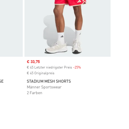
Sale price
€ 33,75
ount
€ 45 Letzter niedrigster Preis
-25%
Discount
€ 45 Originalpreis
SE
STADIUM MESH SHORTS
Männer Sportswear
2 Farben