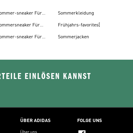
ommer-sneaker Für
Sommerkleidung
erren
ommersneaker Für
Frühjahrs-favorites[
amen
ommer-sneaker Für
Sommerjacken
inder
TEILE EINLÖSEN KANNST
ÜBER ADIDAS
FOLGE UNS
Über uns