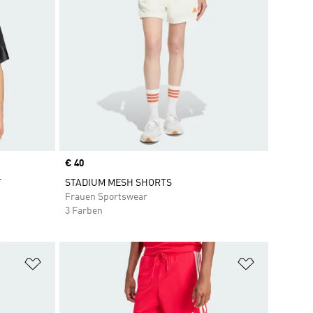
Price
€ 40
T
STADIUM MESH SHORTS
Frauen Sportswear
3 Farben
Zur Wunschliste hinzufügen
Zur Wunsch