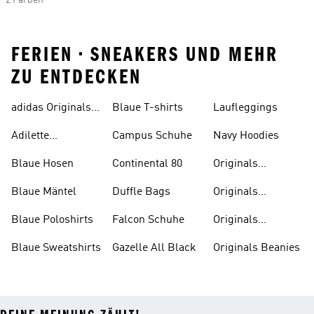
2 Farben
FERIEN • SNEAKERS UND MEHR
ZU ENTDECKEN
adidas Originals
Blaue T-shirts
Laufleggings
Sale
Adilette
Campus Schuhe
Navy Hoodies
Badelatschen
Blaue Hosen
Continental 80
Originals
Badeanzüge
Blaue Mäntel
Duffle Bags
Originals
Badeschlappen
Blaue Poloshirts
Falcon Schuhe
Originals
Bauchfreie
Blaue Sweatshirts
Gazelle All Black
Originals Beanies
Oberteile