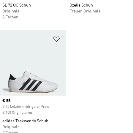
SL 72 OG Schuh
Ozelia Schuh
Originals
Frauen Originals
2 Farben
Zur Wunschliste hinzufügen
Current price
€ 55
€ 40 Letzter niedrigster Preis
€ 100 Originalpreis
adidas Taekwondo Schuh
Originals