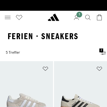
1
FERIEN · SNEAKERS
2
5 Treffer
Zur Wunschliste hinzufügen
Zu