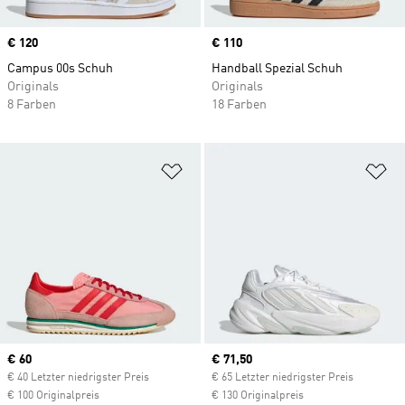
Price
€ 120
Price
€ 110
Campus 00s Schuh
Handball Spezial Schuh
Originals
Originals
8 Farben
18 Farben
Zur Wunschliste hinzufügen
Zu
Current price
€ 60
Current price
€ 71,50
€ 40 Letzter niedrigster Preis
€ 65 Letzter niedrigster Preis
€ 100 Originalpreis
€ 130 Originalpreis