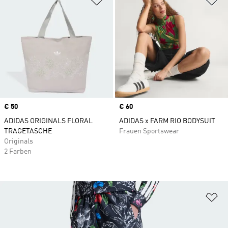
Price
€ 50
Price
€ 60
ADIDAS ORIGINALS FLORAL
ADIDAS x FARM RIO BODYSUIT
TRAGETASCHE
Frauen Sportswear
Originals
2 Farben
Zu