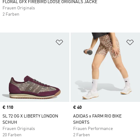
FLORAL GFX FIREBIRD LOOSE ORIGINALS JACKE
Frauen Originals
2 Farben
Zur Wunschliste hinzufügen
Zu
Price
€ 110
Price
€ 40
SL 72 OG X LIBERTY LONDON
ADIDAS x FARM RIO BIKE
SCHUH
SHORTS
Frauen Originals
Frauen Performance
20 Farben
2 Farben