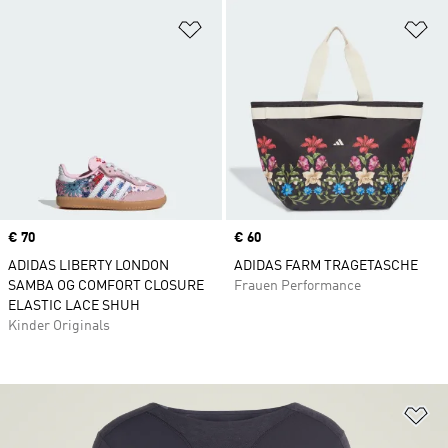
Zur Wunschliste hinzufügen
Zu
Price
€ 70
Price
€ 60
ADIDAS LIBERTY LONDON
ADIDAS FARM TRAGETASCHE
SAMBA OG COMFORT CLOSURE
Frauen Performance
ELASTIC LACE SHUH
Kinder Originals
Zu