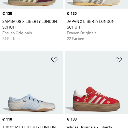
Price
€ 130
Price
€ 130
SAMBA OG X LIBERTY LONDON
JAPAN X LIBERTY LONDON
SCHUH
SCHUH
Frauen Originals
Frauen Originals
24 Farben
22 Farben
Zur Wunschliste hinzufügen
Zu
Price
€ 110
Price
€ 130
TOKYO MJ X LIBERTY LONDON
adidas Originals x Liberty