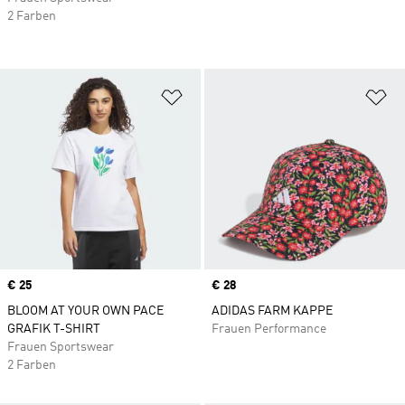
2 Farben
Zur Wunschliste hinzufügen
Zu
Price
€ 25
Price
€ 28
BLOOM AT YOUR OWN PACE
ADIDAS FARM KAPPE
GRAFIK T-SHIRT
Frauen Performance
Frauen Sportswear
2 Farben