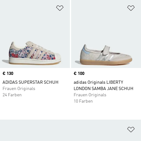
Zur Wunschliste hinzufügen
Zu
Price
€ 130
Price
€ 100
ADIDAS SUPERSTAR SCHUH
adidas Originals LIBERTY
Frauen Originals
LONDON SAMBA JANE SCHUH
24 Farben
Frauen Originals
10 Farben
Zu