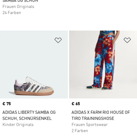
SAMBA OG SCHUH
Frauen Originals
24 Farben
Zur Wunschliste hinzufügen
Zu
Price
€ 75
Price
€ 65
ADIDAS LIBERTY SAMBA OG
ADIDAS X FARM RIO HOUSE OF
SCHUH, SCHNÜRSENKEL
TIRO TRAININGSHOSE
Kinder Originals
Frauen Sportswear
2 Farben