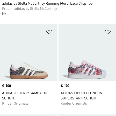
adidas by Stella McCartney Running Floral Lace Crop Top
Frauen adidas by Stella McCartney
Neu
Zur Wunschliste hinzufügen
Zu
Price
€ 100
Price
€ 100
ADIDAS LIBERTY SAMBA OG
ADIDAS LIBERTY LONDON
SCHUH
SUPERSTAR II SCHUH
Kinder Originals
Kinder Originals