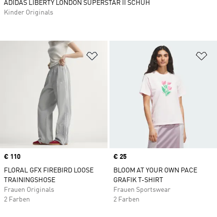
ADIDAS LIBERTY LONDON SUPERSTAR II SCHUH
Kinder Originals
Zur Wunschliste hinzufügen
Zu
Price
€ 110
Price
€ 25
FLORAL GFX FIREBIRD LOOSE
BLOOM AT YOUR OWN PACE
TRAININGSHOSE
GRAFIK T-SHIRT
Frauen Originals
Frauen Sportswear
2 Farben
2 Farben