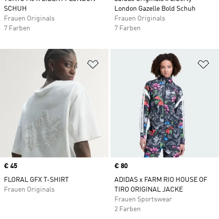
SCHUH
London Gazelle Bold Schuh
Frauen Originals
Frauen Originals
7 Farben
7 Farben
Zur Wunschliste hinzufügen
Zu
Price
€ 45
Price
€ 80
FLORAL GFX T-SHIRT
ADIDAS x FARM RIO HOUSE OF
Frauen Originals
TIRO ORIGINAL JACKE
Frauen Sportswear
2 Farben