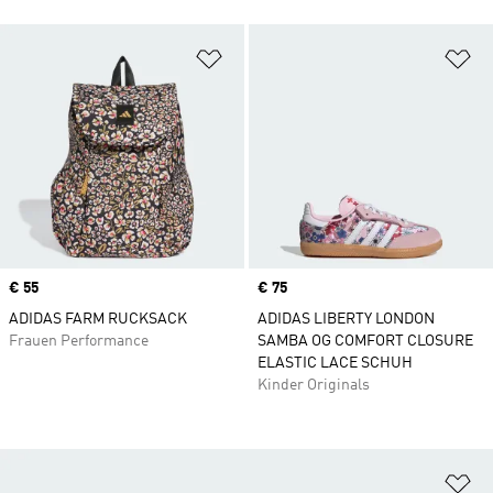
Zur Wunschliste hinzufügen
Zu
Price
€ 55
Price
€ 75
ADIDAS FARM RUCKSACK
ADIDAS LIBERTY LONDON
Frauen Performance
SAMBA OG COMFORT CLOSURE
ELASTIC LACE SCHUH
Kinder Originals
Zu