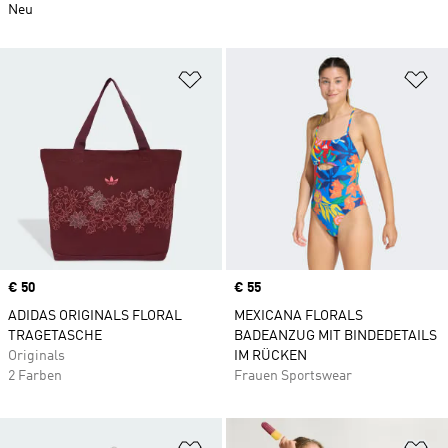
Neu
Zur Wunschliste hinzufügen
Zu
Price
€ 50
Price
€ 55
ADIDAS ORIGINALS FLORAL
MEXICANA FLORALS
TRAGETASCHE
BADEANZUG MIT BINDEDETAILS
Originals
IM RÜCKEN
2 Farben
Frauen Sportswear
Zur Wunschliste hinzufügen
Zu