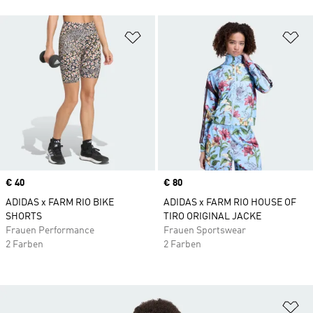
Zur Wunschliste hinzufügen
Zu
Price
€ 40
Price
€ 80
ADIDAS x FARM RIO BIKE
ADIDAS x FARM RIO HOUSE OF
SHORTS
TIRO ORIGINAL JACKE
Frauen Performance
Frauen Sportswear
2 Farben
2 Farben
Zu