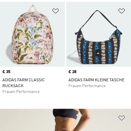
Zur Wunschliste hinzufügen
Zu
Price
€ 35
Price
€ 28
ADIDAS FARM CLASSIC
ADIDAS FARM KLEINE TASCHE
RUCKSACK
Frauen Performance
Frauen Performance
Zu