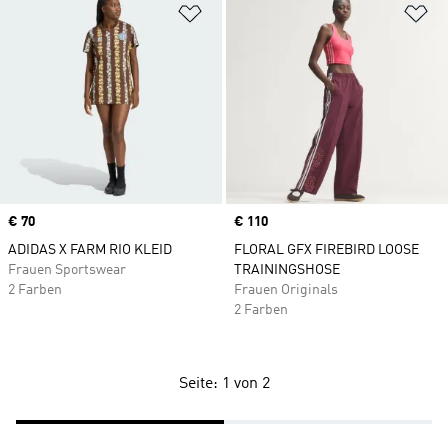
Zur Wunschliste hinzufügen
Zu
Price
€ 70
Price
€ 110
ADIDAS X FARM RIO KLEID
FLORAL GFX FIREBIRD LOOSE
Frauen Sportswear
TRAININGSHOSE
2 Farben
Frauen Originals
2 Farben
Seite: 1 von 2