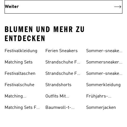
Weiter
BLUMEN UND MEHR ZU
ENTDECKEN
Festivalkleidung
Ferien Sneakers
Sommer-sneaker
Für Herren
Matching Sets
Strandschuhe Für
Sommersneaker
Herren
Für Damen
Festivaltaschen
Strandschuhe Für
Sommer-sneaker
Damen
Für Kinder
Festivalschuhe
Strandshorts
Sommerkleidung
Matching
Outfits Mit
Frühjahrs-
Trainingsanzüge
Blumendruck
favorites[
Matching Sets Für
Baumwoll-t-
Sommerjacken
Für Damen
Kinder
shirts