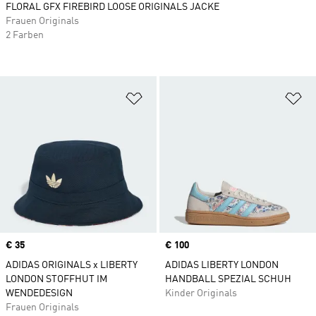
FLORAL GFX FIREBIRD LOOSE ORIGINALS JACKE
Frauen Originals
2 Farben
Zur Wunschliste hinzufügen
Zu
Price
€ 35
Price
€ 100
ADIDAS ORIGINALS x LIBERTY
ADIDAS LIBERTY LONDON
LONDON STOFFHUT IM
HANDBALL SPEZIAL SCHUH
WENDEDESIGN
Kinder Originals
Frauen Originals