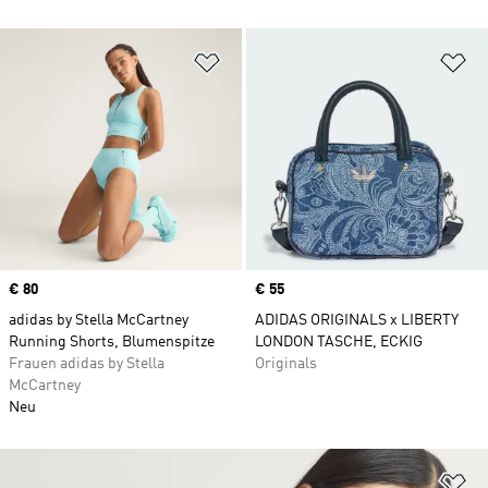
Zur Wunschliste hinzufügen
Zu
Price
€ 80
Price
€ 55
adidas by Stella McCartney
ADIDAS ORIGINALS x LIBERTY
Running Shorts, Blumenspitze
LONDON TASCHE, ECKIG
Frauen adidas by Stella
Originals
McCartney
Neu
Zu