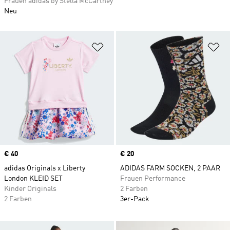
Frauen adidas by Stella McCartney
Neu
Zur Wunschliste hinzufügen
Zu
Price
€ 40
Price
€ 20
adidas Originals x Liberty
ADIDAS FARM SOCKEN, 2 PAAR
London KLEID SET
Frauen Performance
Kinder Originals
2 Farben
2 Farben
3er-Pack