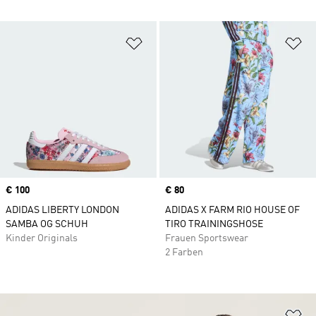
Zur Wunschliste hinzufügen
Zu
Price
€ 100
Price
€ 80
ADIDAS LIBERTY LONDON
ADIDAS X FARM RIO HOUSE OF
SAMBA OG SCHUH
TIRO TRAININGSHOSE
Kinder Originals
Frauen Sportswear
2 Farben
Zu