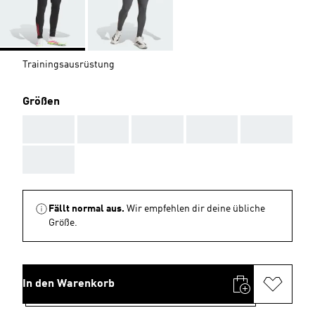
Trainingsausrüstung
Größen
AAA
AAA
AAA
AAA
AAA
AAA
Fällt normal aus.
Wir empfehlen dir deine übliche
Größe.
In den Warenkorb