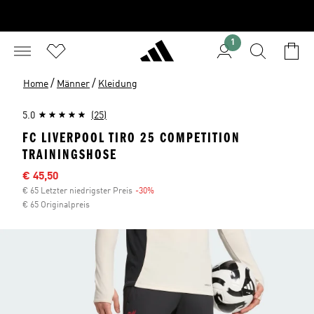
1
/
/
Home
Männer
Kleidung
5.0
(25)
FC LIVERPOOL TIRO 25 COMPETITION
TRAININGSHOSE
Sale-Preis
€ 45,50
€ 65 Letzter niedrigster Preis
-30%
Rabatt
€ 65 Originalpreis