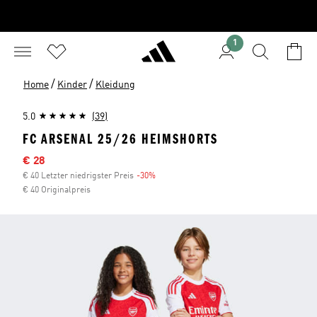
1
/
/
Home
Kinder
Kleidung
5.0
(39)
FC ARSENAL 25/26 HEIMSHORTS
Sale-Preis
€ 28
€ 40 Letzter niedrigster Preis
-30%
Rabatt
€ 40 Originalpreis