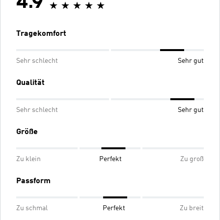
4.9
Tragekomfort
Sehr schlecht
Sehr gut
Qualität
Sehr schlecht
Sehr gut
Größe
Zu klein
Perfekt
Zu groß
Passform
Zu schmal
Perfekt
Zu breit