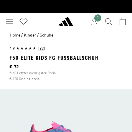
1
/
/
Home
Kinder
Schuhe
4.9
(92)
F50 ELITE KIDS FG FUSSBALLSCHUH
Aktueller Preis
€ 72
€ 60 Letzter niedrigster Preis
€ 120 Originalpreis