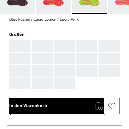
Blue Fusion / Lucid Lemon / Lucid Pink
Größen
AAA
AAA
AAA
AAA
AAA
AAA
AAA
AAA
AAA
AAA
AAA
AAA
AAA
AAA
AAA
AAA
AAA
AAA
In den Warenkorb