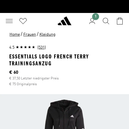
1
/
/
Home
Frauen
Kleidung
4.5
(531)
ESSENTIALS LOGO FRENCH TERRY
TRAININGSANZUG
Aktueller Preis
€ 60
€ 37,50 Letzter niedrigster Preis
€ 75 Originalpreis