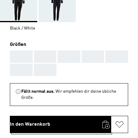
Black / White
Größen
AAA
AAA
AAA
AAA
AAA
AAA
AAA
Fällt normal aus.
Wir empfehlen dir deine übliche
Größe.
In den Warenkorb