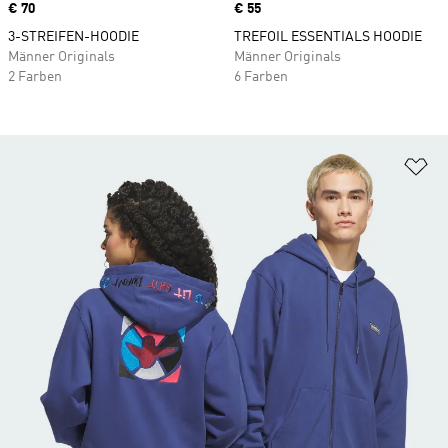
Price
€ 70
Price
€ 55
3-STREIFEN-HOODIE
TREFOIL ESSENTIALS HOODIE
Männer Originals
Männer Originals
2 Farben
6 Farben
Zu