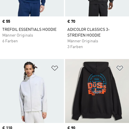
Price
€ 55
Price
€ 70
TREFOIL ESSENTIALS HOODIE
ADICOLOR CLASSICS 3-
Männer Originals
STREIFEN HOODIE
6 Farben
Männer Originals
3 Farben
Zur Wunschliste hinzufügen
Zu
Price
€ 110
Price
€ 90