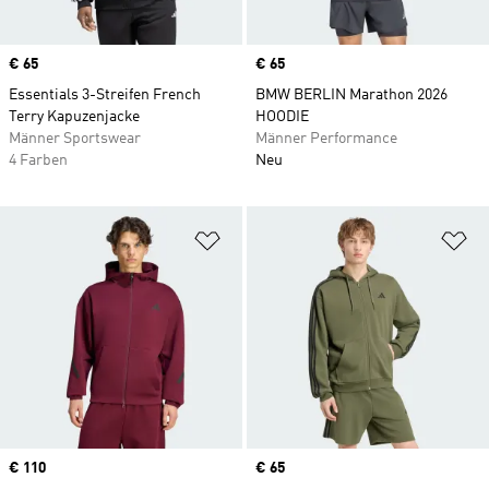
Price
€ 65
Price
€ 65
Essentials 3-Streifen French
BMW BERLIN Marathon 2026
Terry Kapuzenjacke
HOODIE
Männer Sportswear
Männer Performance
4 Farben
Neu
Zur Wunschliste hinzufügen
Zu
Price
€ 110
Price
€ 65