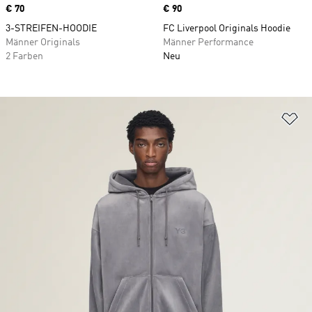
Price
€ 70
Price
€ 90
3-STREIFEN-HOODIE
FC Liverpool Originals Hoodie
Männer Originals
Männer Performance
2 Farben
Neu
Zu