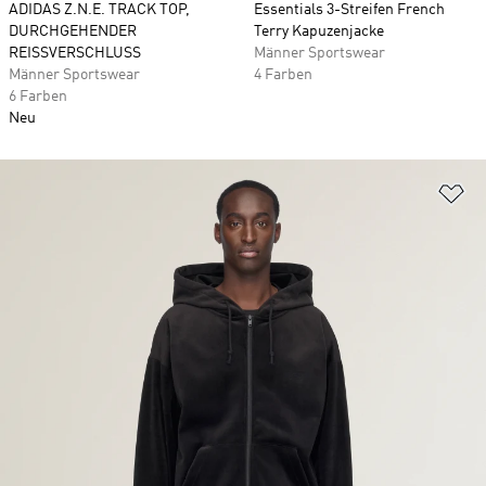
ADIDAS Z.N.E. TRACK TOP,
Essentials 3-Streifen French
DURCHGEHENDER
Terry Kapuzenjacke
REISSVERSCHLUSS
Männer Sportswear
Männer Sportswear
4 Farben
6 Farben
Neu
Zu