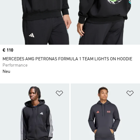
Price
€ 110
MERCEDES AMG PETRONAS FORMULA 1 TEAM LIGHTS ON HOODIE
Performance
Neu
Zur Wunschliste hinzufügen
Zu