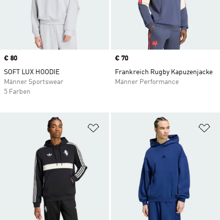
Price
€ 80
Price
€ 70
SOFT LUX HOODIE
Frankreich Rugby Kapuzenjacke
Männer Sportswear
Männer Performance
5 Farben
Zur Wunschliste hinzufügen
Zu