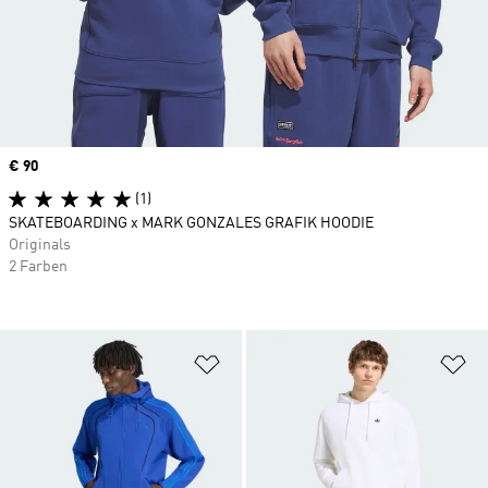
Price
€ 90
(1)
SKATEBOARDING x MARK GONZALES GRAFIK HOODIE
Originals
2 Farben
Zur Wunschliste hinzufügen
Zu