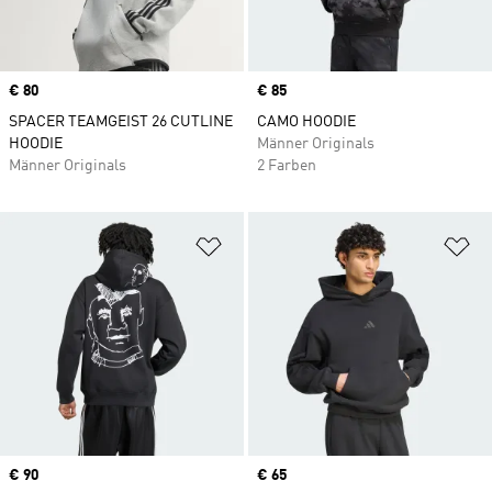
Price
€ 80
Price
€ 85
SPACER TEAMGEIST 26 CUTLINE
CAMO HOODIE
HOODIE
Männer Originals
Männer Originals
2 Farben
Zur Wunschliste hinzufügen
Zu
Price
€ 90
Price
€ 65