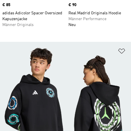
Price
€ 85
Price
€ 90
adidas Adicolor Spacer Oversized
Real Madrid Originals Hoodie
Kapuzenjacke
Männer Performance
Männer Originals
Neu
Zu