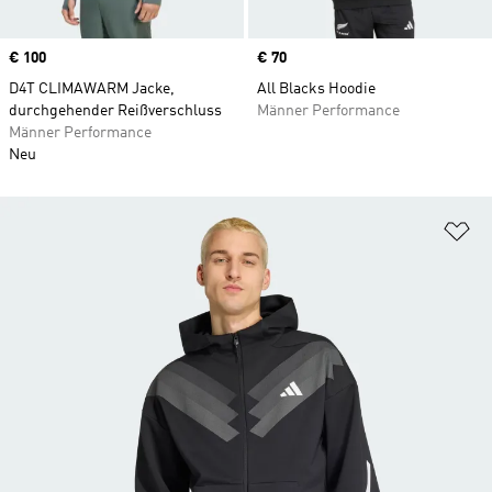
Price
€ 100
Price
€ 70
D4T CLIMAWARM Jacke,
All Blacks Hoodie
durchgehender Reißverschluss
Männer Performance
Männer Performance
Neu
Zu