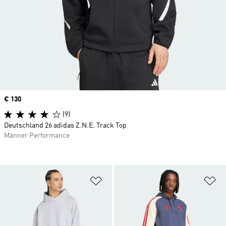
Price
€ 130
(9)
Deutschland 26 adidas Z.N.E. Track Top
Männer Performance
Zur Wunschliste hinzufügen
Zu