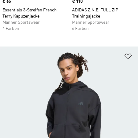
Price
€ 65
Price
€ 110
Essentials 3-Streifen French
ADIDAS Z.N.E. FULL ZIP
Terry Kapuzenjacke
Trainingsjacke
Männer Sportswear
Männer Sportswear
4 Farben
6 Farben
Zu