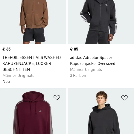
Price
€ 65
Price
€ 85
TREFOIL ESSENTIALS WASHED
adidas Adicolor Spacer
KAPUZENJACKE, LOCKER
Kapuzenjacke, Oversized
GESCHNITTEN
Männer Originals
Männer Originals
3 Farben
Neu
Zur Wunschliste hinzufügen
Zu