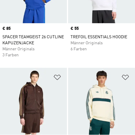
Price
€ 85
Price
€ 55
SPACER TEAMGEIST 26 CUTLINE
TREFOIL ESSENTIALS HOODIE
KAPUZENJACKE
Männer Originals
Männer Originals
6 Farben
3 Farben
Zur Wunschliste hinzufügen
Zu