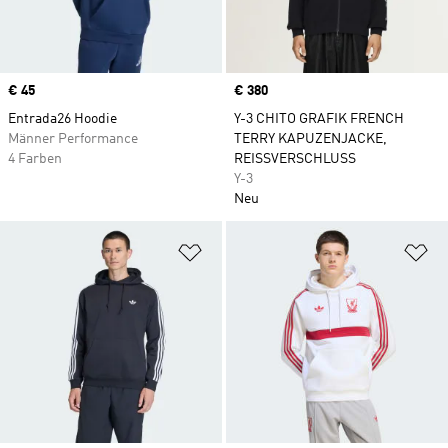
Price
€ 45
Price
€ 380
Entrada26 Hoodie
Y-3 CHITO GRAFIK FRENCH
Männer Performance
TERRY KAPUZENJACKE,
4 Farben
REISSVERSCHLUSS
Y-3
Neu
Zur Wunschliste hinzufügen
Zu