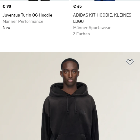
Price
€ 90
Price
€ 65
Juventus Turin OG Hoodie
ADIDAS KIT HOODIE, KLEINES
Männer Performance
LOGO
Neu
Männer Sportswear
3 Farben
Zu