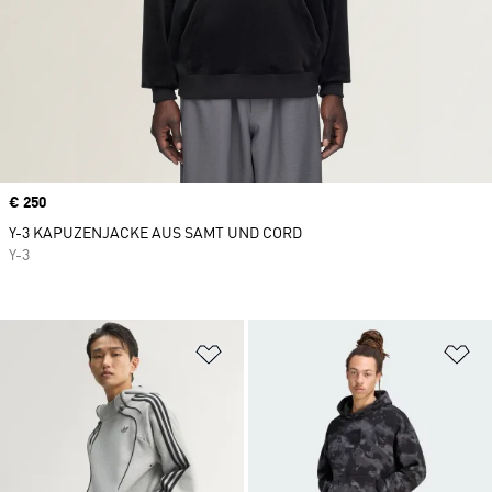
Price
€ 250
Y-3 KAPUZENJACKE AUS SAMT UND CORD
Y-3
Zur Wunschliste hinzufügen
Zu