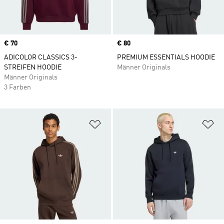
Price
€ 70
Price
€ 80
ADICOLOR CLASSICS 3-
PREMIUM ESSENTIALS HOODIE
STREIFEN HOODIE
Männer Originals
Männer Originals
3 Farben
Zur Wunschliste hinzufügen
Zu