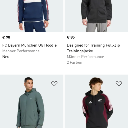
Price
€ 90
Price
€ 85
FC Bayern München OG Hoodie
Designed for Training Full-Zip
Männer Performance
Trainingsjacke
Neu
Männer Performance
2 Farben
Zur Wunschliste hinzufügen
Zu