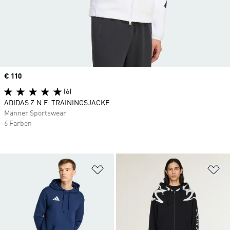
Price
€ 110
(6)
ADIDAS Z.N.E. TRAININGSJACKE
Männer Sportswear
6 Farben
Zur Wunschliste hinzufügen
Zu