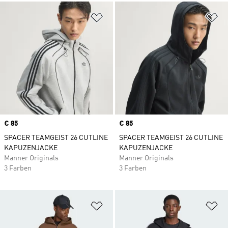
Zur Wunschliste hinzufügen
Zu
Price
€ 85
Price
€ 85
SPACER TEAMGEIST 26 CUTLINE
SPACER TEAMGEIST 26 CUTLINE
KAPUZENJACKE
KAPUZENJACKE
Männer Originals
Männer Originals
3 Farben
3 Farben
Zur Wunschliste hinzufügen
Zu