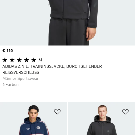
Price
€ 110
(6)
ADIDAS Z.N.E. TRAININGSJACKE, DURCHGEHENDER
REISSVERSCHLUSS
Männer Sportswear
6 Farben
Zur Wunschliste hinzufügen
Zu