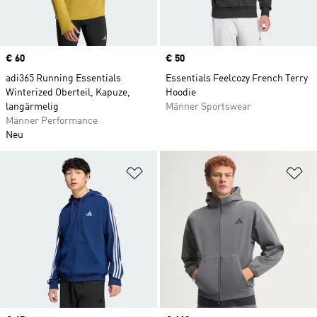
Price
€ 60
Price
€ 50
adi365 Running Essentials
Essentials Feelcozy French Terry
Winterized Oberteil, Kapuze,
Hoodie
langärmelig
Männer Sportswear
Männer Performance
Neu
Zur Wunschliste hinzufügen
Zu