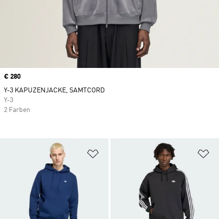
Price
€ 280
Y-3 KAPUZENJACKE, SAMTCORD
Y-3
2 Farben
Zur Wunschliste hinzufügen
Zu