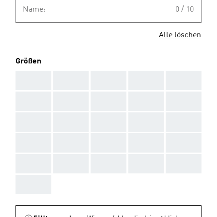
Name:
0 / 10
Alle löschen
Größen
AAA
AAA
AAA
AAA
AAA
AAA
AAA
AAA
AAA
AAA
AAA
AAA
AAA
AAA
AAA
AAA
AAA
AAA
AAA
AAA
AAA
AAA
AAA
AAA
AAA
AAA