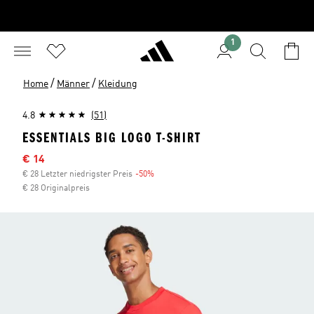
1
/
/
Home
Männer
Kleidung
4.8
(51)
ESSENTIALS BIG LOGO T-SHIRT
Sale-Preis
€ 14
€ 28 Letzter niedrigster Preis
-50%
Rabatt
€ 28 Originalpreis