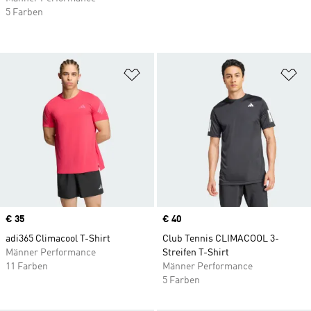
5 Farben
Zur Wunschliste hinzufügen
Zu
Price
€ 35
Price
€ 40
adi365 Climacool T-Shirt
Club Tennis CLIMACOOL 3-
Männer Performance
Streifen T-Shirt
11 Farben
Männer Performance
5 Farben