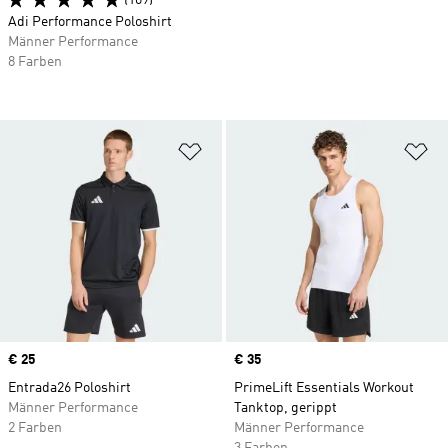
(109)
Adi Performance Poloshirt
Männer Performance
8 Farben
Zur Wunschliste hinzufügen
Zu
Price
€ 25
Price
€ 35
Entrada26 Poloshirt
PrimeLift Essentials Workout
Männer Performance
Tanktop, gerippt
2 Farben
Männer Performance