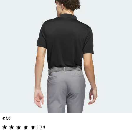
Price
€ 50
(109)