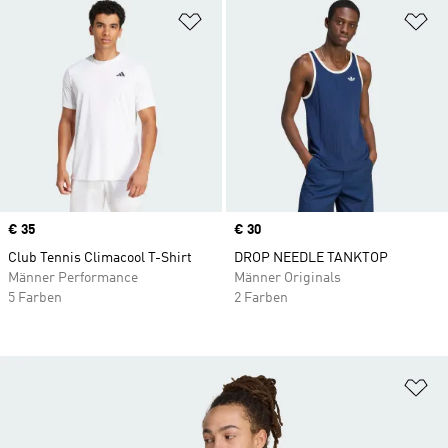
Zur Wunschliste hinzufügen
Zu
Price
€ 35
Price
€ 30
Club Tennis Climacool T-Shirt
DROP NEEDLE TANKTOP
Männer Performance
Männer Originals
5 Farben
2 Farben
Zu