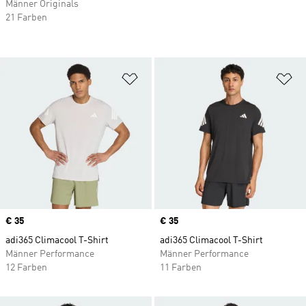
Männer Originals
21 Farben
Zur Wunschliste hinzufügen
Zu
Price
€ 35
Price
€ 35
adi365 Climacool T-Shirt
adi365 Climacool T-Shirt
Männer Performance
Männer Performance
12 Farben
11 Farben