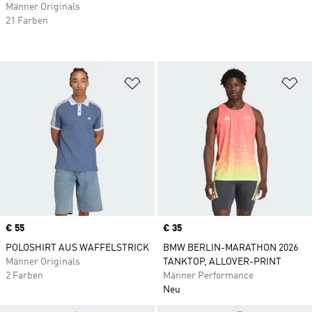
Männer Originals
21 Farben
Zur Wunschliste hinzufügen
Zu
Price
€ 55
Price
€ 35
POLOSHIRT AUS WAFFELSTRICK
BMW BERLIN-MARATHON 2026
Männer Originals
TANKTOP, ALLOVER-PRINT
2 Farben
Männer Performance
Neu