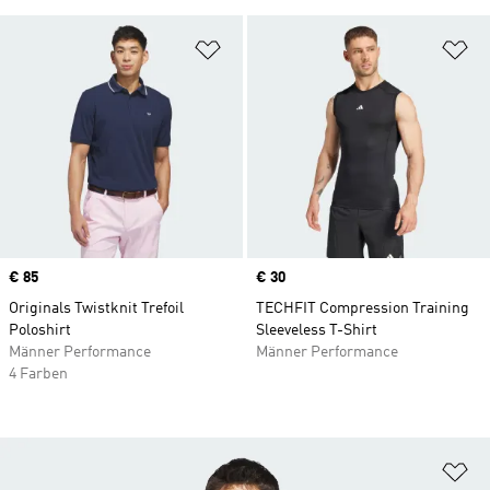
Zur Wunschliste hinzufügen
Zu
Price
€ 85
Price
€ 30
Originals Twistknit Trefoil
TECHFIT Compression Training
Poloshirt
Sleeveless T-Shirt
Männer Performance
Männer Performance
4 Farben
Zu