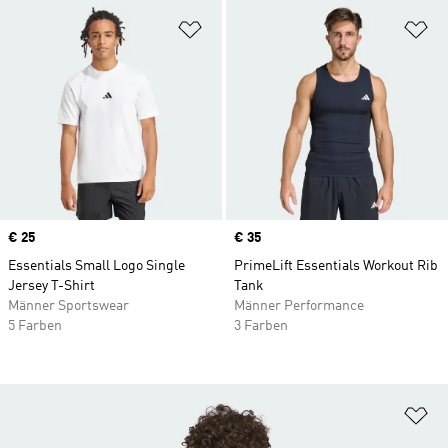
Zur Wunschliste hinzufügen
Zu
Price
€ 25
Price
€ 35
Essentials Small Logo Single
PrimeLift Essentials Workout Rib
Jersey T-Shirt
Tank
Männer Sportswear
Männer Performance
5 Farben
3 Farben
Zu