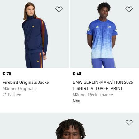
Zur Wunschliste hinzufügen
Zu
Price
€ 75
Price
€ 40
Firebird Originals Jacke
BMW BERLIN-MARATHON 2026
Männer Originals
T-SHIRT, ALLOVER-PRINT
21 Farben
Männer Performance
Neu
Zu