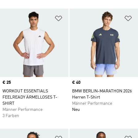
Zur Wunschliste hinzufügen
Zu
Price
€ 25
Price
€ 40
WORKOUT ESSENTIALS
BMW BERLIN-MARATHON 2026
FEELREADY ÄRMELLOSES T-
Herren T-Shirt
SHIRT
Männer Performance
Männer Performance
Neu
3 Farben
Zur Wunschliste hinzufügen
Zu