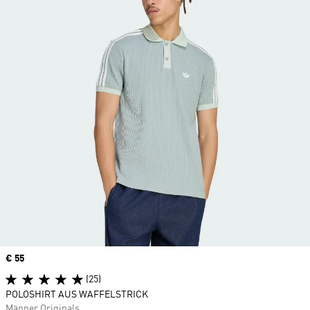
Price
€ 55
(25)
POLOSHIRT AUS WAFFELSTRICK
Männer Originals