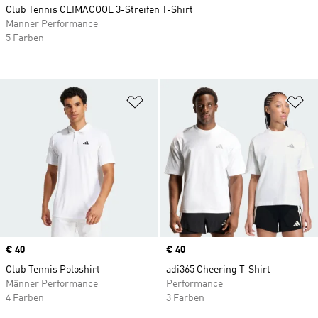
Club Tennis CLIMACOOL 3-Streifen T-Shirt
Männer Performance
5 Farben
Zur Wunschliste hinzufügen
Zu
Price
€ 40
Price
€ 40
Club Tennis Poloshirt
adi365 Cheering T-Shirt
Männer Performance
Performance
4 Farben
3 Farben