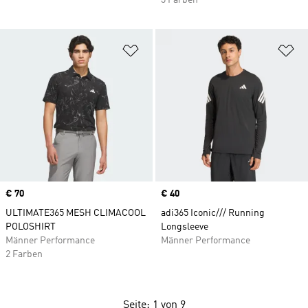
3 Farben
Zur Wunschliste hinzufügen
Zu
Price
€ 70
Price
€ 40
ULTIMATE365 MESH CLIMACOOL
adi365 Iconic/// Running
POLOSHIRT
Longsleeve
Männer Performance
Männer Performance
2 Farben
Seite: 1 von 9