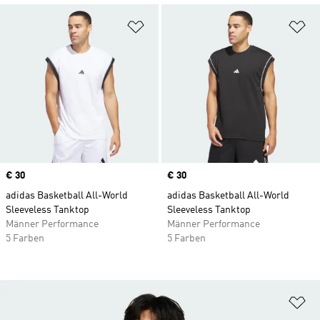
Zur Wunschliste hinzufügen
Zu
Price
€ 30
Price
€ 30
adidas Basketball All-World
adidas Basketball All-World
Sleeveless Tanktop
Sleeveless Tanktop
Männer Performance
Männer Performance
5 Farben
5 Farben
Zu