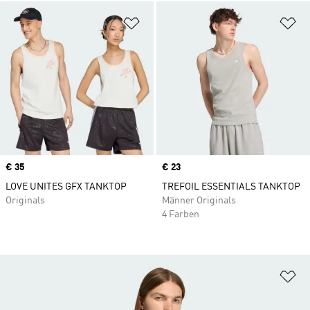
Zur Wunschliste hinzufügen
Zu
Price
€ 35
Price
€ 23
LOVE UNITES GFX TANKTOP
TREFOIL ESSENTIALS TANKTOP
Originals
Männer Originals
4 Farben
Zu