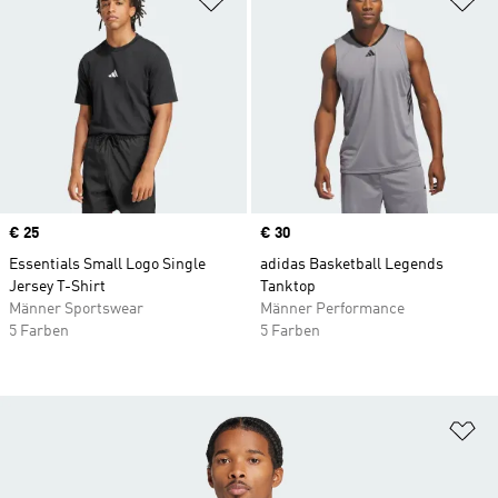
Price
€ 25
Price
€ 30
Essentials Small Logo Single
adidas Basketball Legends
Jersey T-Shirt
Tanktop
Männer Sportswear
Männer Performance
5 Farben
5 Farben
Zu