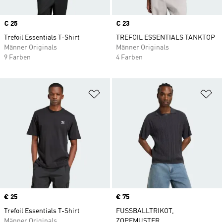
Price
€ 25
Price
€ 23
Trefoil Essentials T-Shirt
TREFOIL ESSENTIALS TANKTOP
Männer Originals
Männer Originals
9 Farben
4 Farben
Zur Wunschliste hinzufügen
Zu
Price
€ 25
Price
€ 75
Trefoil Essentials T-Shirt
FUSSBALLTRIKOT,
Männer Originals
ZOPFMUSTER