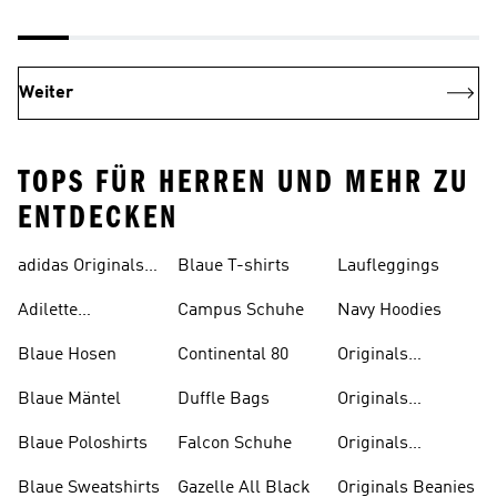
Weiter
TOPS FÜR HERREN UND MEHR ZU
ENTDECKEN
adidas Originals
Blaue T-shirts
Laufleggings
Sale
Adilette
Campus Schuhe
Navy Hoodies
Badelatschen
Blaue Hosen
Continental 80
Originals
Badeanzüge
Blaue Mäntel
Duffle Bags
Originals
Badeschlappen
Blaue Poloshirts
Falcon Schuhe
Originals
Bauchfreie
Blaue Sweatshirts
Gazelle All Black
Originals Beanies