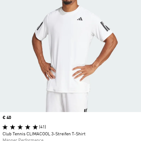
Price
€ 40
(41)
Club Tennis CLIMACOOL 3-Streifen T-Shirt
Männer Performance