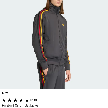
Price
€ 75
(238)
Firebird Originals Jacke