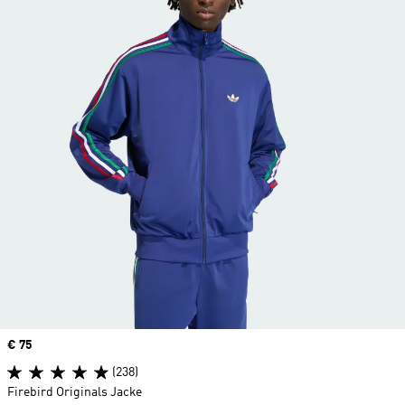
Price
€ 75
(238)
Firebird Originals Jacke