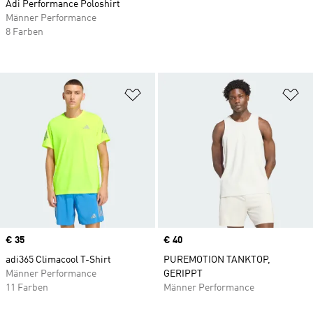
Adi Performance Poloshirt
Männer Performance
8 Farben
Zur Wunschliste hinzufügen
Zu
Price
€ 35
Price
€ 40
adi365 Climacool T-Shirt
PUREMOTION TANKTOP,
Männer Performance
GERIPPT
11 Farben
Männer Performance