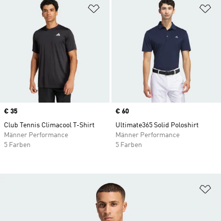
Zur Wunschliste hinzufügen
Zu
Price
€ 35
Price
€ 60
Club Tennis Climacool T-Shirt
Ultimate365 Solid Poloshirt
Männer Performance
Männer Performance
5 Farben
5 Farben
Zu