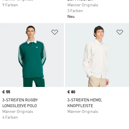
9 Farben
Männer Originals
3 Farben
Neu
Zur Wunschliste hinzufügen
Zu
Price
€ 55
Price
€ 80
3-STREIFEN RUGBY
3-STREIFEN HEMD,
LONGSLEEVE POLO
KNOPFLEISTE
Männer Originals
Männer Originals
4 Farben