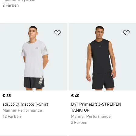
2 Farben
Zur Wunschliste hinzufügen
Zu
Price
€ 35
Price
€ 40
adi365 Climacool T-Shirt
D4T PrimeLift 3-STREIFEN
Männer Performance
TANKTOP
12 Farben
Männer Performance
3 Farben