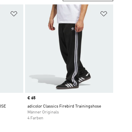
Zur Wunschliste hinzufügen
Zur Wunsch
Price
€ 65
OSE
adicolor Classics Firebird Trainingshose
Männer Originals
4 Farben