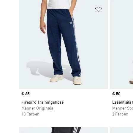
Zur Wunschlis
Price
€ 65
Price
€ 50
Firebird Trainingshose
Essentials 
Männer Originals
Männer Sp
18 Farben
2 Farben