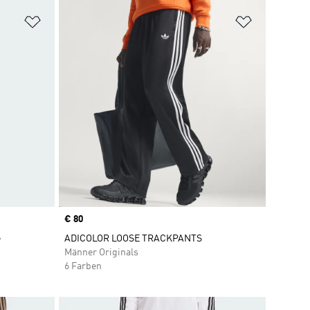
Zur Wunschliste hinzufügen
Zur Wunsch
Price
€ 80
e
ADICOLOR LOOSE TRACKPANTS
Männer Originals
6 Farben