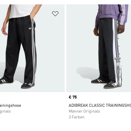
te hinzufügen
Zur Wunschliste hinzufügen
Price
€ 75
rainingshose
ADIBREAK CLASSIC TRAININGSH
ginals
Männer Originals
3 Farben