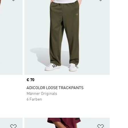
Price
€ 70
ADICOLOR LOOSE TRACKPANTS
Männer Originals
6 Farben
Zur Wunschliste hinzufügen
Zur Wunsch