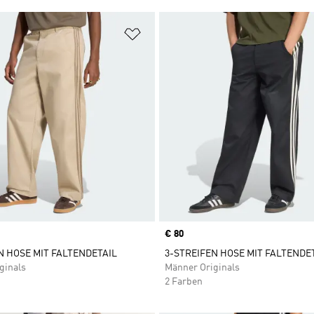
te hinzufügen
Zur Wunschliste hinzufügen
Price
€ 80
N HOSE MIT FALTENDETAIL
3-STREIFEN HOSE MIT FALTENDE
ginals
Männer Originals
2 Farben