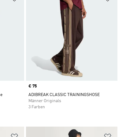
Price
€ 75
se
ADIBREAK CLASSIC TRAININGSHOSE
Männer Originals
3 Farben
Zur Wunschliste hinzufügen
Zur Wunsch