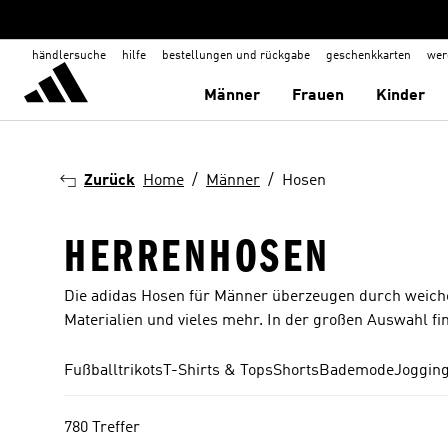
händlersuche
hilfe
bestellungen und rückgabe
geschenkkarten
wer
Männer
Frauen
Kinder
Zurück
Home
Männer
Hosen
HERRENHOSEN
Die adidas Hosen für Männer überzeugen durch weiche
Materialien und vieles mehr. In der großen Auswahl fin
Fußballtrikots
T-Shirts & Tops
Shorts
Bademode
Joggin
780 Treffer