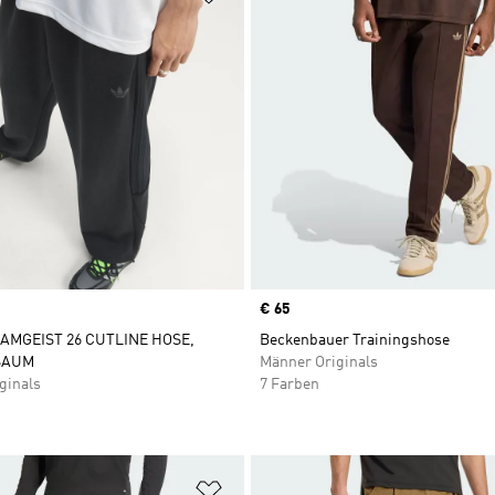
Price
€ 65
AMGEIST 26 CUTLINE HOSE,
Beckenbauer Trainingshose
SAUM
Männer Originals
ginals
7 Farben
te hinzufügen
Zur Wunschliste hinzufügen