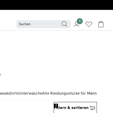
1
e
weatshirts
Unterwäsche
Alle Kleidungsstücke für Männer
2
Filtern & sortieren