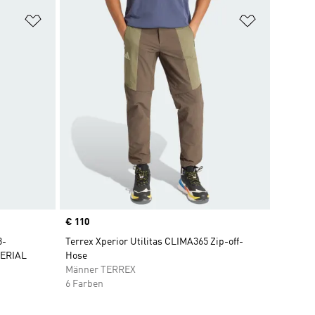
Zur Wunschliste hinzufügen
Zur Wunsch
Price
€ 110
3-
Terrex Xperior Utilitas CLIMA365 Zip-off-
ERIAL
Hose
Männer TERREX
6 Farben