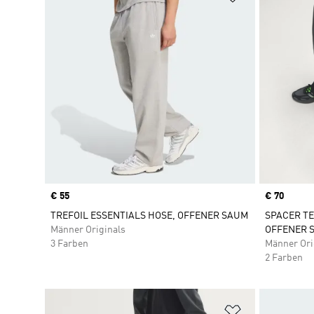
Price
€ 55
Price
€ 70
TREFOIL ESSENTIALS HOSE, OFFENER SAUM
SPACER TE
Männer Originals
OFFENER 
3 Farben
Männer Ori
2 Farben
Zur Wunschlis