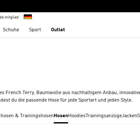
de mitglied
Schuhe
Sport
Outlet
s French Terry, Baumwolle aus nachhaltigem Anbau, innovativ
dest du die passende Hose für jede Sportart und jeden Style.
ghosen & Trainingshosen
Hosen
Hoodies
Trainingsanzüge
Jacken
S