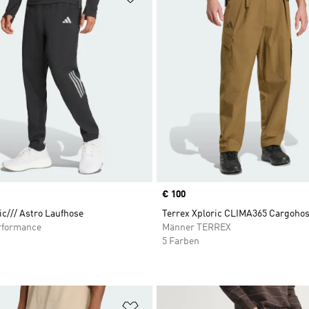
Price
€ 100
ic/// Astro Laufhose
Terrex Xploric CLIMA365 Cargoho
rformance
Männer TERREX
5 Farben
te hinzufügen
Zur Wunschliste hinzufügen