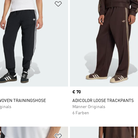
te hinzufügen
Zur Wunschliste hinzufügen
Price
€ 70
WOVEN TRAININGSHOSE
ADICOLOR LOOSE TRACKPANTS
ginals
Männer Originals
6 Farben
te hinzufügen
Zur Wunschliste hinzufügen