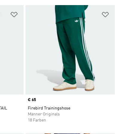
Zur Wunschliste hinzufügen
Zur Wunsch
Price
€ 65
TAIL
Firebird Trainingshose
Männer Originals
18 Farben