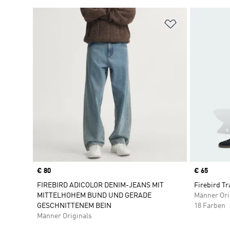
Zur Wunschlis
Price
€ 80
Price
€ 65
FIREBIRD ADICOLOR DENIM-JEANS MIT
Firebird T
MITTELHOHEM BUND UND GERADE
Männer Ori
GESCHNITTENEM BEIN
18 Farben
Männer Originals