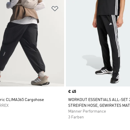
te hinzufügen
Zur Wunschliste hinzufügen
Price
€ 45
oric CLIMA365 Cargohose
WORKOUT ESSENTIALS ALL-SET 
RREX
STREIFEN HOSE, GEWIRKTES MAT
Männer Performance
3 Farben