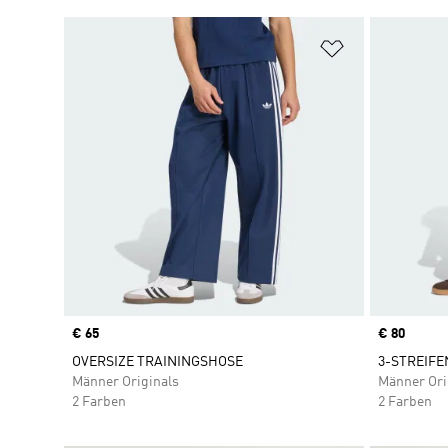
Zur Wunschlis
Price
€ 65
Price
€ 80
OVERSIZE TRAININGSHOSE
3-STREIFE
Männer Originals
Männer Ori
2 Farben
2 Farben