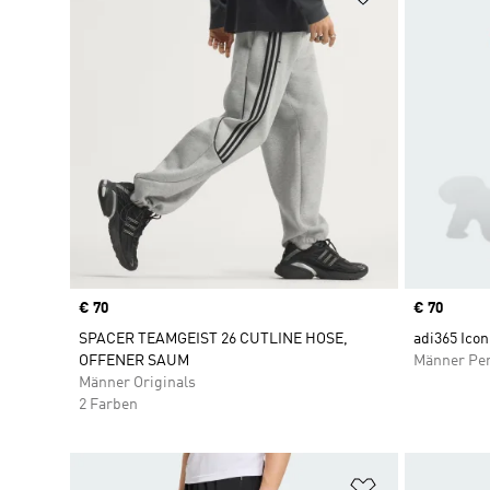
Price
€ 70
Price
€ 70
SPACER TEAMGEIST 26 CUTLINE HOSE,
adi365 Icon
OFFENER SAUM
Männer Pe
Männer Originals
2 Farben
Zur Wunschlis