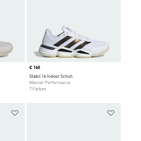
Price
€ 160
Stabil 16 Indoor Schuh
Männer Performance
7 Farben
Zur Wunschliste hinzufügen
Zur Wunsch