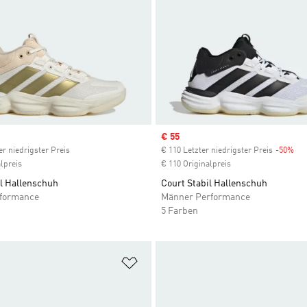
ice
Sale price
€ 55
er niedrigster Preis
€ 110 Letzter niedrigster Preis
-50%
Dis
lpreis
€ 110 Originalpreis
il Hallenschuh
Court Stabil Hallenschuh
rformance
Männer Performance
5 Farben
te hinzufügen
Zur Wunschliste hinzufügen