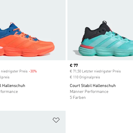
Current price
€ 77
 niedrigster Preis
-30%
Discount
€ 71,50 Letzter niedrigster Preis
lpreis
€ 110 Originalpreis
il Hallenschuh
Court Stabil Hallenschuh
rformance
Männer Performance
5 Farben
te hinzufügen
Zur Wunschliste hinzufügen