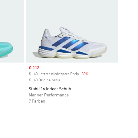
Sale price
€ 112
€ 160 Letzter niedrigster Preis
-30%
Discount
€ 160 Originalpreis
Stabil 16 Indoor Schuh
Männer Performance
7 Farben