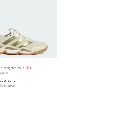
 niedrigster Preis
-53%
Discount
lpreis
ndoor Schuh
rformance