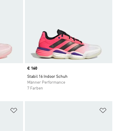
Price
€ 160
Stabil 16 Indoor Schuh
Männer Performance
7 Farben
Zur Wunschliste hinzufügen
Zur Wunsch