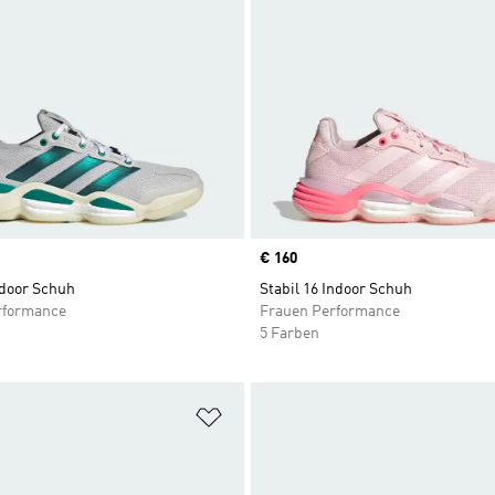
Price
€ 160
ndoor Schuh
Stabil 16 Indoor Schuh
rformance
Frauen Performance
5 Farben
te hinzufügen
Zur Wunschliste hinzufügen