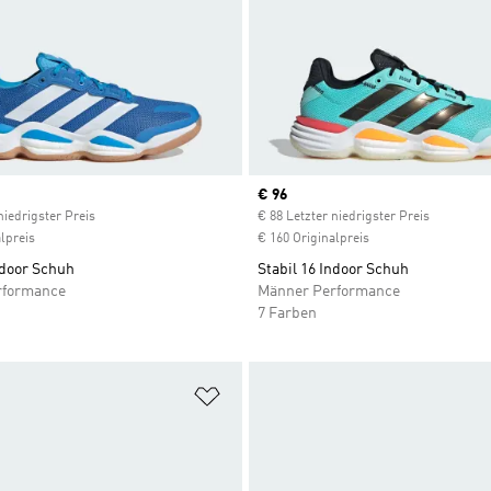
ice
Current price
€ 96
niedrigster Preis
€ 88 Letzter niedrigster Preis
lpreis
€ 160 Originalpreis
ndoor Schuh
Stabil 16 Indoor Schuh
rformance
Männer Performance
7 Farben
te hinzufügen
Zur Wunschliste hinzufügen