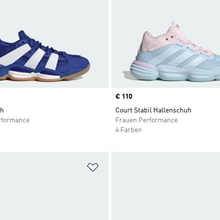
Price
€ 110
uh
Court Stabil Hallenschuh
rformance
Frauen Performance
4 Farben
te hinzufügen
Zur Wunschliste hinzufügen