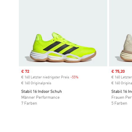
Sale price
€ 72
Sale price
€ 75,20
€ 160 Letzter niedrigster Preis
-55%
Discount
€ 160 Letzter
€ 160 Originalpreis
€ 160 Origina
Stabil 16 Indoor Schuh
Stabil 16 I
Männer Performance
Frauen Pe
7 Farben
5 Farben