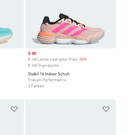
Sale price
€ 80
€ 160 Letzter niedrigster Preis
-50%
Discount
€ 160 Originalpreis
Stabil 16 Indoor Schuh
Frauen Performance
5 Farben
Zur Wunschliste hinzufügen
Zur Wunsch