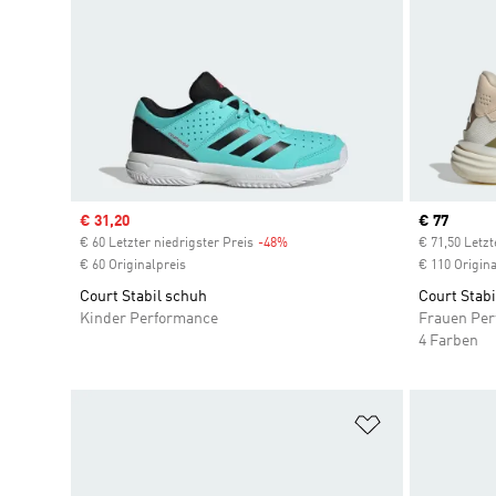
Sale price
€ 31,20
Current pr
€ 77
€ 60 Letzter niedrigster Preis
-48%
Discount
€ 71,50 Letzt
€ 60 Originalpreis
€ 110 Origina
Court Stabil schuh
Court Stab
Kinder Performance
Frauen Pe
4 Farben
Zur Wunschlis