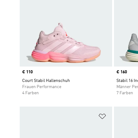
Price
€ 110
Price
€ 160
Court Stabil Hallenschuh
Stabil 16 I
Frauen Performance
Männer Pe
4 Farben
7 Farben
Zur Wunschlis