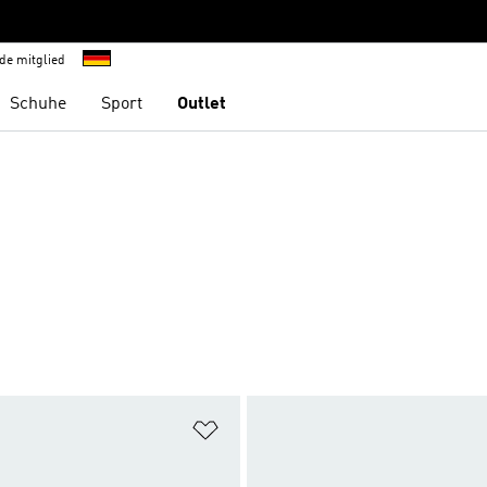
de mitglied
Schuhe
Sport
Outlet
te hinzufügen
Zur Wunschliste hinzufügen