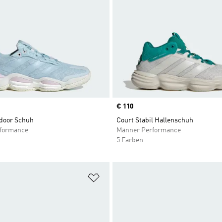
Price
€ 110
ndoor Schuh
Court Stabil Hallenschuh
rformance
Männer Performance
5 Farben
te hinzufügen
Zur Wunschliste hinzufügen