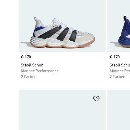
Price
€ 170
Price
€ 170
Stabil Schuh
Stabil Sch
Männer Performance
Männer Pe
2 Farben
2 Farben
Zur Wunschlis