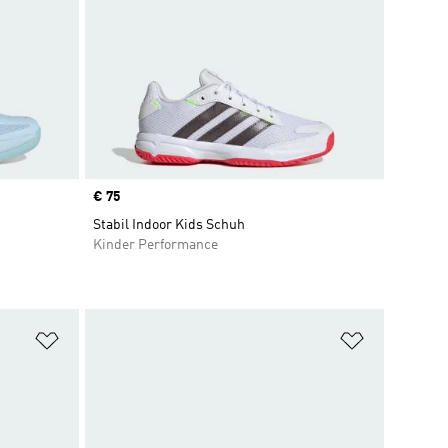
Price
€ 75
Stabil Indoor Kids Schuh
Kinder Performance
Zur Wunschliste hinzufügen
Zur Wunsch