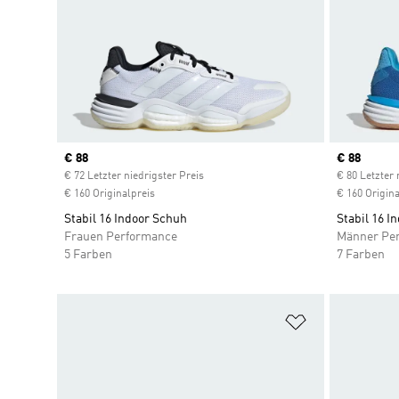
Current price
€ 88
Current pr
€ 88
€ 72 Letzter niedrigster Preis
€ 80 Letzter 
€ 160 Originalpreis
€ 160 Origina
Stabil 16 Indoor Schuh
Stabil 16 I
Frauen Performance
Männer Pe
5 Farben
7 Farben
Zur Wunschlis