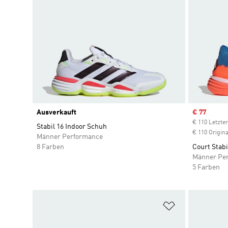
Ausverkauft
Sale price
€ 77
€ 110 Letzter
Stabil 16 Indoor Schuh
€ 110 Origina
Männer Performance
8 Farben
Court Stab
Männer Pe
5 Farben
Zur Wunschlis