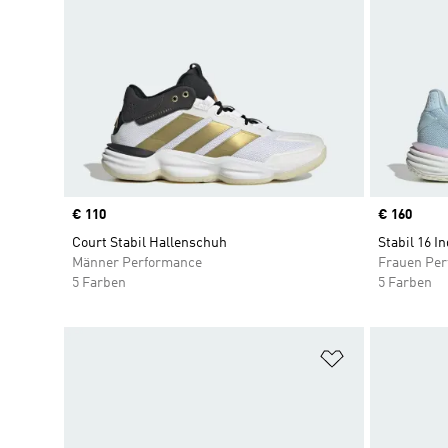
Price
€ 110
Price
€ 160
Court Stabil Hallenschuh
Stabil 16 I
Männer Performance
Frauen Pe
5 Farben
5 Farben
Zur Wunschlis