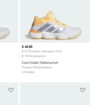
Current price
€ 60,50
count
€ 51,70 Letzter niedrigster Preis
€ 110 Originalpreis
Court Stabil Hallenschuh
Frauen Performance
4 Farben
Zur Wunschliste hinzufügen
Zur Wunsch