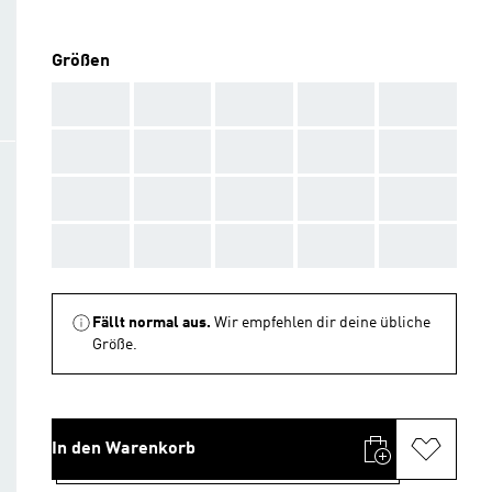
Größen
AAA
AAA
AAA
AAA
AAA
AAA
AAA
AAA
AAA
AAA
AAA
AAA
AAA
AAA
AAA
AAA
AAA
AAA
AAA
AAA
Fällt normal aus.
Wir empfehlen dir deine übliche
Größe.
In den Warenkorb