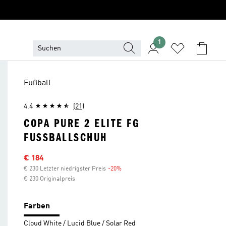
1
Fußball
4.4
(21)
COPA PURE 2 ELITE FG
FUSSBALLSCHUH
Sale-Preis
€ 184
€ 230 Letzter niedrigster Preis
-20%
Rabatt
€ 230 Originalpreis
Farben
Cloud White / Lucid Blue / Solar Red