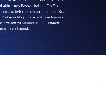
n FUSIONSKIN Obermaterial mit weichem
d akkurates Passverhalten. Ein Textil-
hnürung liefert einen passgenauen Sitz
 Außensohle punktet mit Traktion und
r die vollen 90 Minuten mit optimalem
ominieren kannst.