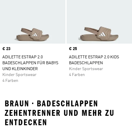
Price
€ 23
Price
€ 25
ADILETTE ESTRAP 2.0
ADILETTE ESTRAP 2.0 KIDS
BADESCHLAPPEN FÜR BABYS
BADESCHLAPPEN
UND KLEINKINDER
Kinder Sportswear
Kinder Sportswear
4 Farben
4 Farben
BRAUN • BADESCHLAPPEN
ZEHENTRENNER UND MEHR ZU
ENTDECKEN