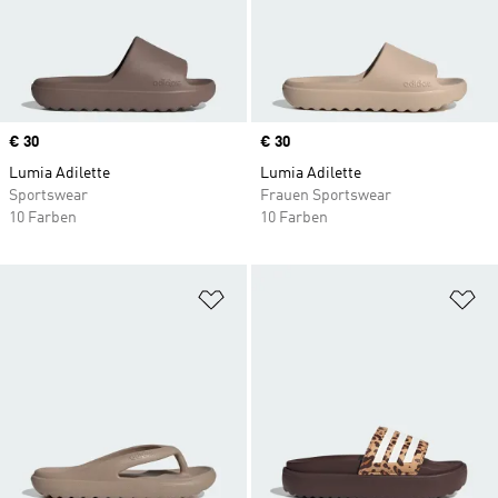
Price
€ 30
Price
€ 30
Lumia Adilette
Lumia Adilette
Sportswear
Frauen Sportswear
10 Farben
10 Farben
Zur Wunschliste hinzufügen
Zu