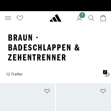
1
BRAUN ·
BADESCHLAPPEN &
ZEHENTRENNER
2
12 Treffer
Zur Wunschliste hinzufügen
Zu