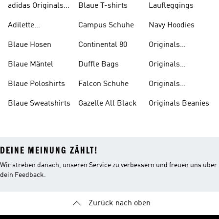
adidas Originals
Blaue T-shirts
Laufleggings
Sale
Adilette
Campus Schuhe
Navy Hoodies
Badelatschen
Blaue Hosen
Continental 80
Originals
Badeanzüge
Blaue Mäntel
Duffle Bags
Originals
Badeschlappen
Blaue Poloshirts
Falcon Schuhe
Originals
Bauchfreie
Blaue Sweatshirts
Gazelle All Black
Originals Beanies
Oberteile
DEINE MEINUNG ZÄHLT!
Wir streben danach, unseren Service zu verbessern und freuen uns über
dein Feedback.
Zurück nach oben