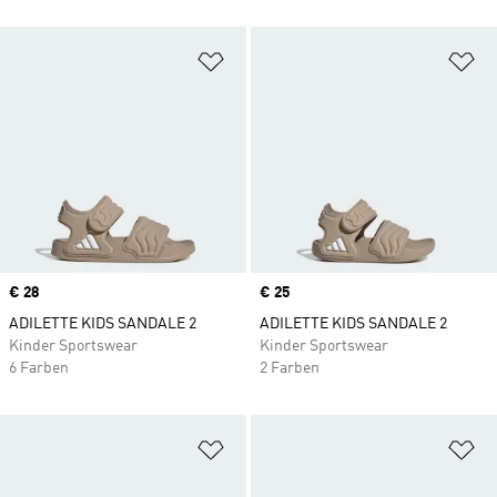
Zur Wunschliste hinzufügen
Zu
Price
€ 28
Price
€ 25
ADILETTE KIDS SANDALE 2
ADILETTE KIDS SANDALE 2
Kinder Sportswear
Kinder Sportswear
6 Farben
2 Farben
Zur Wunschliste hinzufügen
Zu