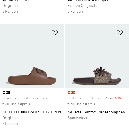
ADIMULE SLIDES
Adi Sun Badeschlappen
Originals
Frauen Originals
8 Farben
5 Farben
Zur Wunschliste hinzufügen
Zu
Current price
€ 28
Sale price
€ 25
€ 24 Letzter niedrigster Preis
€ 50 Letzter niedrigster Preis
-50%
Disc
€ 40 Originalpreis
€ 50 Originalpreis
ADILETTE 00s BADESCHLAPPEN
Adilette Comfort Badeschlappen
Originals
Sportswear
7 Farben