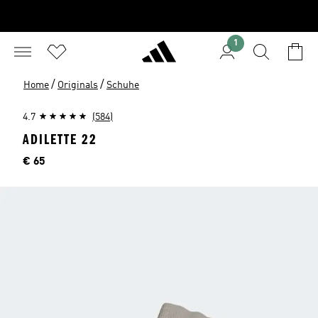
1
/
/
Home
Originals
Schuhe
4.7
(584)
ADILETTE 22
Preis
€ 65