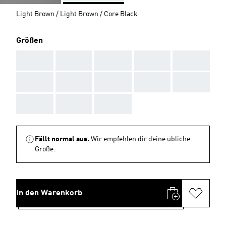
Light Brown / Light Brown / Core Black
Größen
AAA
AAA
AAA
AAA
AAA
AAA
AAA
AAA
AAA
AAA
AAA
AAA
AAA
Fällt normal aus.
Wir empfehlen dir deine übliche
Größe.
In den Warenkorb