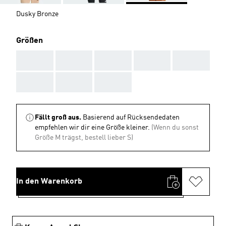
Dusky Bronze
Größen
AAA
AAA
AAA
AAA
AAA
AAA
AAA
AAA
Fällt groß aus.
Basierend auf Rücksendedaten
empfehlen wir dir eine Größe kleiner.
(Wenn du sonst
Größe M trägst, bestell lieber S)
In den Warenkorb