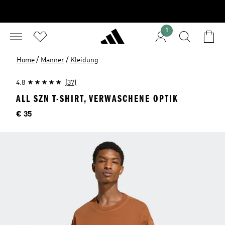
1
/
/
Home
Männer
Kleidung
4.8
(37)
ALL SZN T-SHIRT, VERWASCHENE OPTIK
Preis
€ 35