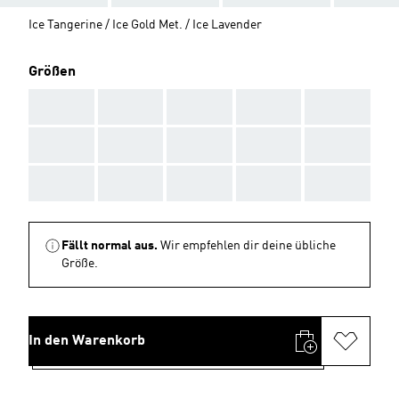
Ice Tangerine / Ice Gold Met. / Ice Lavender
Größen
AAA
AAA
AAA
AAA
AAA
AAA
AAA
AAA
AAA
AAA
AAA
AAA
AAA
AAA
AAA
Fällt normal aus.
Wir empfehlen dir deine übliche
Größe.
In den Warenkorb