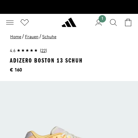
1
/
/
Home
Frauen
Schuhe
4.6
(22)
ADIZERO BOSTON 13 SCHUH
Preis
€ 160