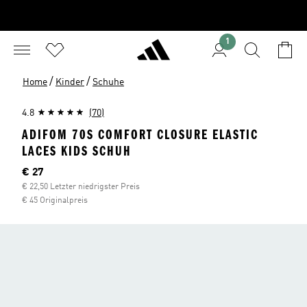
1
/
/
Home
Kinder
Schuhe
4.8
(70)
ADIFOM 70S COMFORT CLOSURE ELASTIC
LACES KIDS SCHUH
Aktueller Preis
€ 27
€ 22,50 Letzter niedrigster Preis
€ 45 Originalpreis