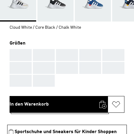
Cloud White / Core Black / Chalk White
Größen
AAA
AAA
AAA
AAA
AAA
AAA
AAA
AAA
AAA
AAA
AAA
AAA
In den Warenkorb
Sportschuhe und Sneakers für Kinder Shoppen