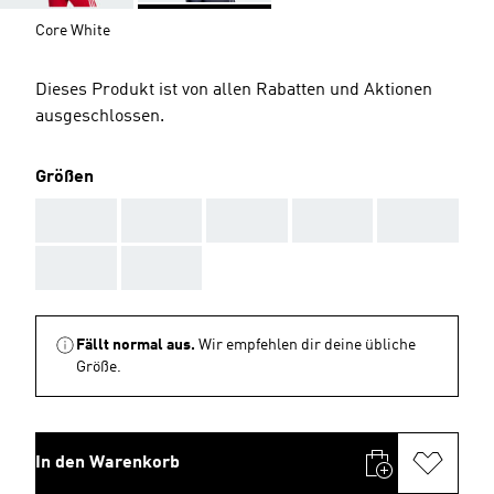
Core White
Dieses Produkt ist von allen Rabatten und Aktionen
ausgeschlossen.
Größen
AAA
AAA
AAA
AAA
AAA
AAA
AAA
Fällt normal aus.
Wir empfehlen dir deine übliche
Größe.
In den Warenkorb