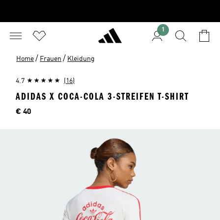
1
/
/
Home
Frauen
Kleidung
4.7
(16)
ADIDAS X COCA-COLA 3-STREIFEN T-SHIRT
Preis
€ 40