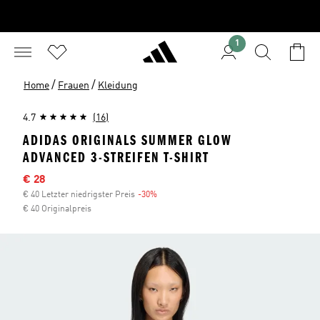
1
/
/
Home
Frauen
Kleidung
4.7
(16)
ADIDAS ORIGINALS SUMMER GLOW
ADVANCED 3-STREIFEN T-SHIRT
Sale-Preis
€ 28
€ 40 Letzter niedrigster Preis
-30%
Rabatt
€ 40 Originalpreis