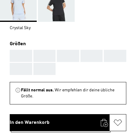
Crystal Sky
Größen
AAA
AAA
AAA
AAA
AAA
AAA
AAA
Fällt normal aus.
Wir empfehlen dir deine übliche
Größe.
In den Warenkorb