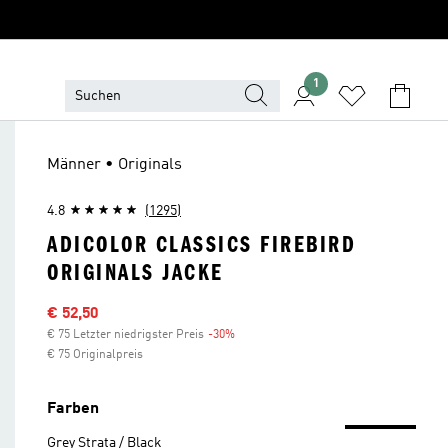
1
Männer • Originals
4.8
(1295)
ADICOLOR CLASSICS FIREBIRD
ORIGINALS JACKE
Sale-Preis
€ 52,50
€ 75 Letzter niedrigster Preis
-30%
Rabatt
€ 75 Originalpreis
Farben
Grey Strata / Black