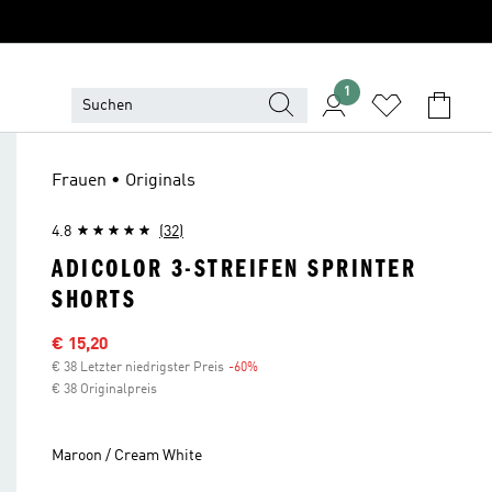
1
Frauen • Originals
4.8
(32)
ADICOLOR 3-STREIFEN SPRINTER
SHORTS
Sale-Preis
€ 15,20
€ 38 Letzter niedrigster Preis
-60%
Rabatt
€ 38 Originalpreis
Maroon / Cream White