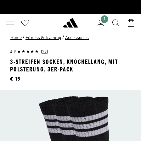
1
/
/
Home
Fitness & Training
Accessoires
4.9
(29)
3-STREIFEN SOCKEN, KNÖCHELLANG, MIT
POLSTERUNG, 3ER-PACK
Preis
€ 15