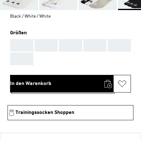
Black / White / White
Größen
AAA
AAA
AAA
AAA
AAA
AAA
In den Warenkorb
Trainingssocken Shoppen