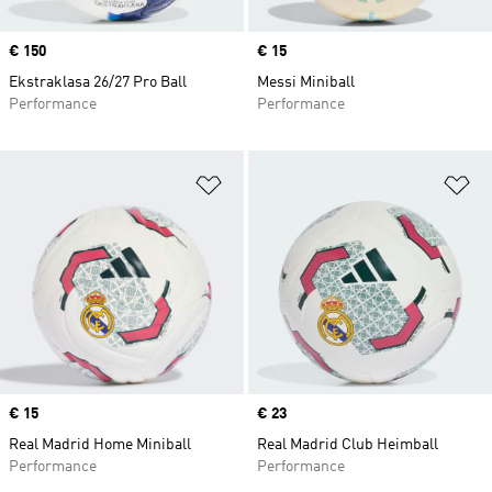
Price
€ 150
Price
€ 15
Ekstraklasa 26/27 Pro Ball
Messi Miniball
Performance
Performance
Zur Wunschliste hinzufügen
Zu
Price
€ 15
Price
€ 23
Real Madrid Home Miniball
Real Madrid Club Heimball
Performance
Performance