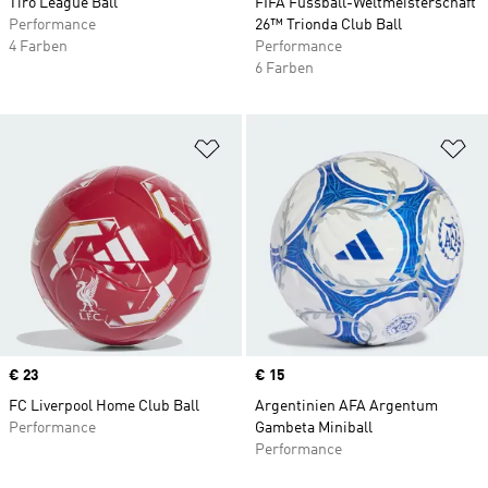
Tiro League Ball
FIFA Fussball-Weltmeisterschaft
Performance
26™ Trionda Club Ball
4 Farben
Performance
6 Farben
Zur Wunschliste hinzufügen
Zu
Price
€ 23
Price
€ 15
FC Liverpool Home Club Ball
Argentinien AFA Argentum
Performance
Gambeta Miniball
Performance