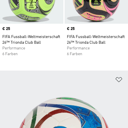
Price
€ 25
Price
€ 25
FIFA Fussball-Weltmeisterschaft
FIFA Fussball-Weltmeisterschaft
26™ Trionda Club Ball
26™ Trionda Club Ball
Performance
Performance
6 Farben
6 Farben
Zu