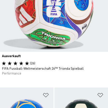
Ausverkauft
(26)
FIFA Fussball-Weltmeisterschaft 26™ Trionda Spielball
Performance
Zur Wunschliste hinzufügen
Zu