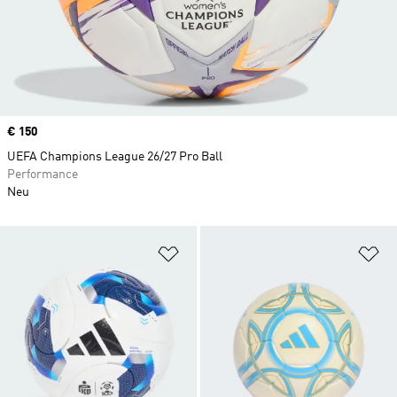
Price
€ 150
UEFA Champions League 26/27 Pro Ball
Performance
Neu
Zur Wunschliste hinzufügen
Zu