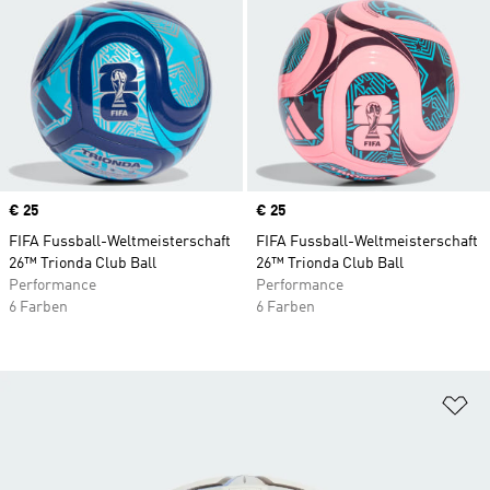
Price
€ 25
Price
€ 25
FIFA Fussball-Weltmeisterschaft
FIFA Fussball-Weltmeisterschaft
26™ Trionda Club Ball
26™ Trionda Club Ball
Performance
Performance
6 Farben
6 Farben
Zu