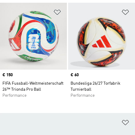
Zur Wunschliste hinzufügen
Zu
Price
€ 150
Price
€ 60
FIFA Fussball-Weltmeisterschaft
Bundesliga 26/27 Torfabrik
26™ Trionda Pro Ball
Turnierball
Performance
Performance
Zu