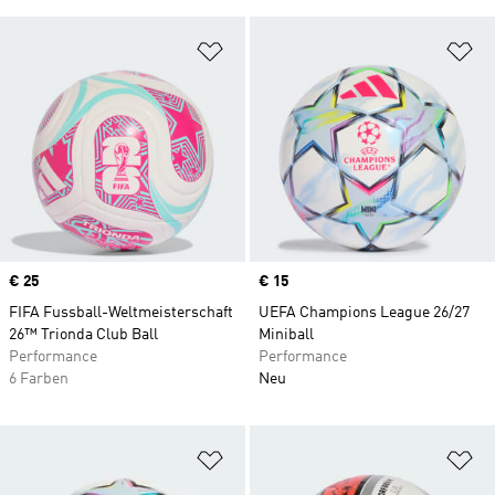
Zur Wunschliste hinzufügen
Zu
Price
€ 25
Price
€ 15
FIFA Fussball-Weltmeisterschaft
UEFA Champions League 26/27
26™ Trionda Club Ball
Miniball
Performance
Performance
6 Farben
Neu
Zur Wunschliste hinzufügen
Zu