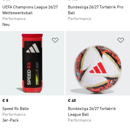
UEFA Champions League 26/27
Bundesliga 26/27 Torfabrik Pro
Wettbewerbsball
Ball
Performance
Performance
Neu
Zur Wunschliste hinzufügen
Zu
Price
€ 8
Price
€ 40
Speed Rx Bälle
Bundesliga 26/27 Torfabrik
Performance
League Ball
3er-Pack
Performance