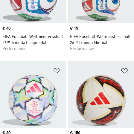
Price
€ 40
Price
€ 15
FIFA Fussball-Weltmeisterschaft
FIFA Fussball-Weltmeisterschaft
26™ Trionda League Ball
26™ Trionda Miniball
Performance
Performance
Zur Wunschliste hinzufügen
Zu
Price
€ 60
Price
€ 150