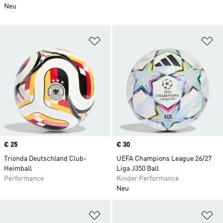
Neu
Zur Wunschliste hinzufügen
Zu
Price
€ 25
Price
€ 30
Trionda Deutschland Club-
UEFA Champions League 26/27
Heimball
Liga J350 Ball
Performance
Kinder Performance
Neu
Zur Wunschliste hinzufügen
Zu