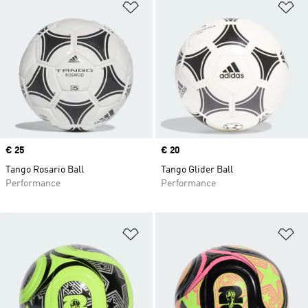
Zur Wunschliste hinzufügen
Zu
Price
€ 25
Price
€ 20
Tango Rosario Ball
Tango Glider Ball
Performance
Performance
Zur Wunschliste hinzufügen
Zu