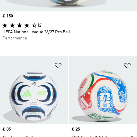
Price
€ 150
(2)
UEFA Nations League 26/27 Pro Ball
Performance
Zur Wunschliste hinzufügen
Zu
Price
€ 35
Price
€ 25