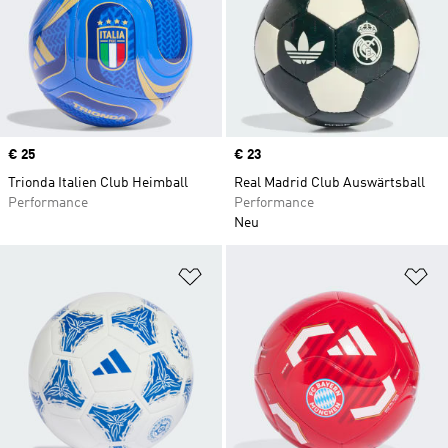
Price
€ 25
Price
€ 23
Trionda Italien Club Heimball
Real Madrid Club Auswärtsball
Performance
Performance
Neu
Zur Wunschliste hinzufügen
Zu