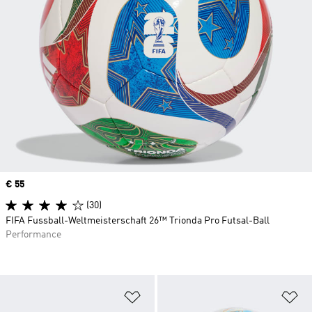
Price
€ 55
(30)
FIFA Fussball-Weltmeisterschaft 26™ Trionda Pro Futsal-Ball
Performance
Zur Wunschliste hinzufügen
Zu