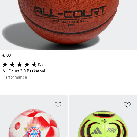
Price
€ 33
(57)
All Court 3.0 Basketball
Performance
Zur Wunschliste hinzufügen
Zu