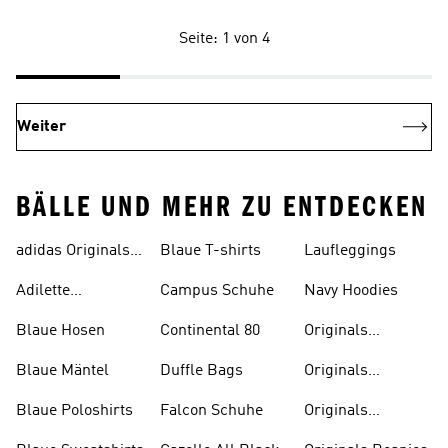
Seite: 1 von 4
Weiter
BÄLLE UND MEHR ZU ENTDECKEN
adidas Originals
Blaue T-shirts
Laufleggings
Sale
Adilette
Campus Schuhe
Navy Hoodies
Badelatschen
Blaue Hosen
Continental 80
Originals
Badeanzüge
Blaue Mäntel
Duffle Bags
Originals
Badeschlappen
Blaue Poloshirts
Falcon Schuhe
Originals
Bauchfreie