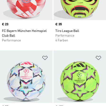
Price
€ 23
Price
€ 35
FC Bayern München Heimspiel
Tiro League Ball
Club Ball
Performance
Performance
4 Farben
Zur Wunschliste hinzufügen
Zu