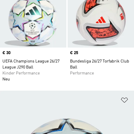
Price
€ 30
Price
€ 25
UEFA Champions League 26/27
Bundesliga 26/27 Torfabrik Club
League J290 Ball
Ball
Kinder Performance
Performance
Neu
Zu