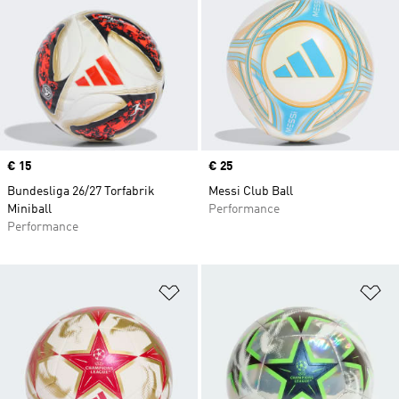
Price
€ 15
Price
€ 25
Bundesliga 26/27 Torfabrik
Messi Club Ball
Miniball
Performance
Performance
Zur Wunschliste hinzufügen
Zu