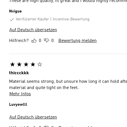
These are high quality, fit great and I would highly recomm
Nvigue
Verifizierter Käufer
Incentive-Bewertung
Auf Deutsch übersetzen
Hilfreich?
0
0
Bewertung melden
thiccckkk
Material seems strong, but unsure how long it can hold after
material and quite tight on the feet.
Mehr Infos
Luvyowlll
Auf Deutsch übersetzen