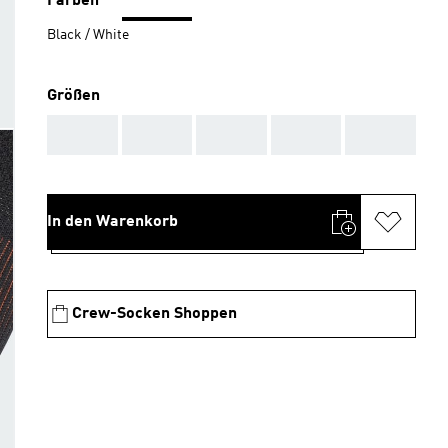
Farben
Black / White
Größen
AAA
AAA
AAA
AAA
AAA
In den Warenkorb
Crew-Socken Shoppen