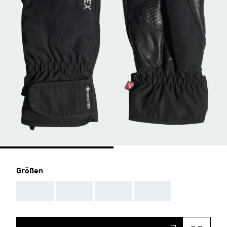
Größen
AAA
AAA
AAA
AAA