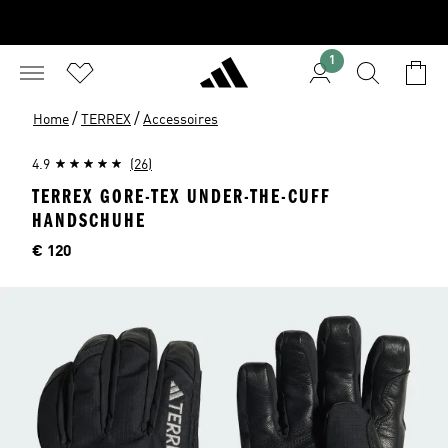
1
/
/
Home
TERREX
Accessoires
4.9
(26)
TERREX GORE-TEX UNDER-THE-CUFF
HANDSCHUHE
Preis
€ 120