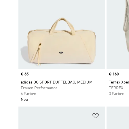
Price
€ 65
Price
€ 160
adidas OG SPORT DUFFELBAG, MEDIUM
Terrex Xper
Frauen Performance
TERREX
4 Farben
3 Farben
Neu
Zur Wunschlis