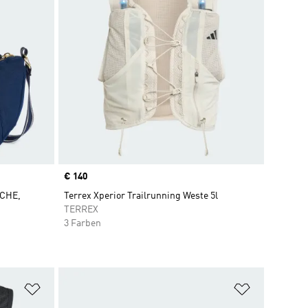
Price
€ 140
SCHE,
Terrex Xperior Trailrunning Weste 5l
TERREX
3 Farben
Zur Wunschliste hinzufügen
Zur Wunsch