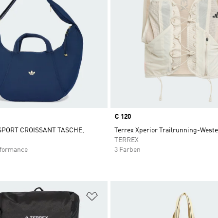
Price
€ 120
 SPORT CROISSANT TASCHE,
Terrex Xperior Trailrunning-Weste 
TERREX
rformance
3 Farben
te hinzufügen
Zur Wunschliste hinzufügen