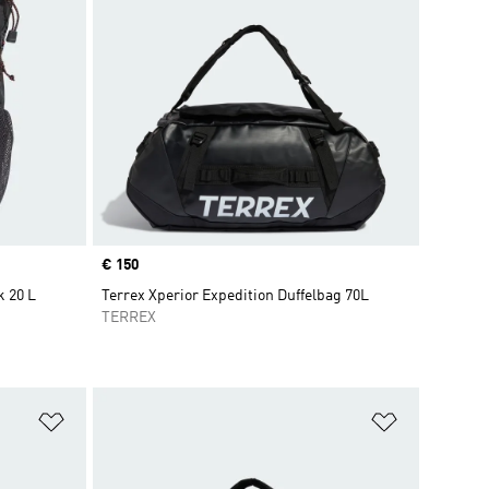
Price
€ 150
 20 L
Terrex Xperior Expedition Duffelbag 70L
TERREX
Zur Wunschliste hinzufügen
Zur Wunsch