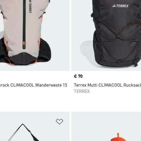
Price
€ 70
chrock CLIMACOOL Wanderweste 15
Terrex Multi CLIMACOOL Rucksack
TERREX
te hinzufügen
Zur Wunschliste hinzufügen