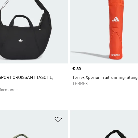
Price
€ 30
 SPORT CROISSANT TASCHE,
Terrex Xperior Trailrunning-Stan
TERREX
rformance
te hinzufügen
Zur Wunschliste hinzufügen