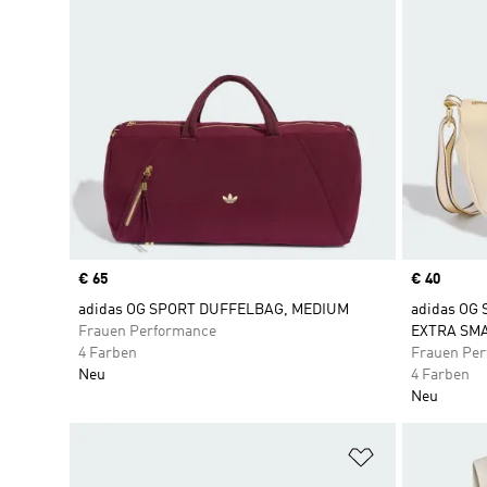
Price
€ 65
Price
€ 40
adidas OG SPORT DUFFELBAG, MEDIUM
adidas OG
Frauen Performance
EXTRA SM
4 Farben
Frauen Pe
Neu
4 Farben
Neu
Zur Wunschlis