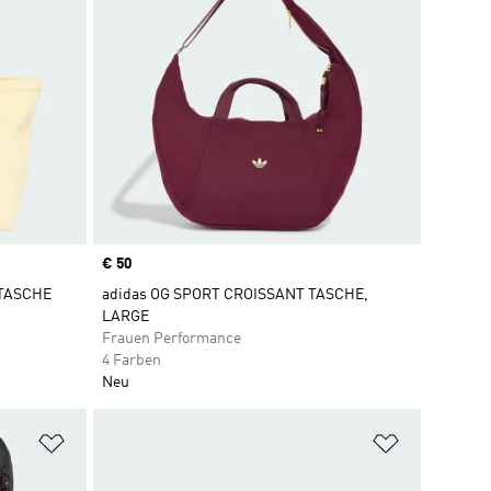
Price
€ 50
ETASCHE
adidas OG SPORT CROISSANT TASCHE,
LARGE
Frauen Performance
4 Farben
Neu
Zur Wunschliste hinzufügen
Zur Wunsch