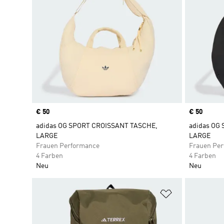
Price
€ 50
Price
€ 50
adidas OG SPORT CROISSANT TASCHE,
adidas OG
LARGE
LARGE
Frauen Performance
Frauen Pe
4 Farben
4 Farben
Neu
Neu
Zur Wunschlis