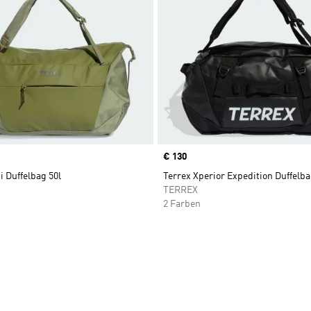
Price
€ 130
i Duffelbag 50l
Terrex Xperior Expedition Duffelba
TERREX
2 Farben
te hinzufügen