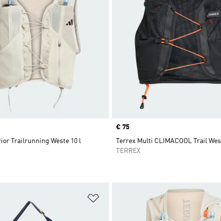
Price
€ 75
ior Trailrunning Weste 10 l
Terrex Multi CLIMACOOL Trail West
TERREX
te hinzufügen
Zur Wunschliste hinzufügen