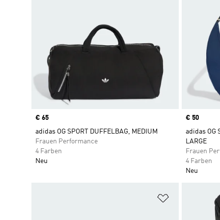
Price
€ 65
Price
€ 50
adidas OG SPORT DUFFELBAG, MEDIUM
adidas OG
Frauen Performance
LARGE
4 Farben
Frauen Pe
Neu
4 Farben
Neu
Zur Wunschlis