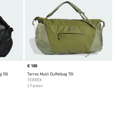
Price
€ 100
g 50l
Terrex Multi Duffelbag 70l
TERREX
2 Farben