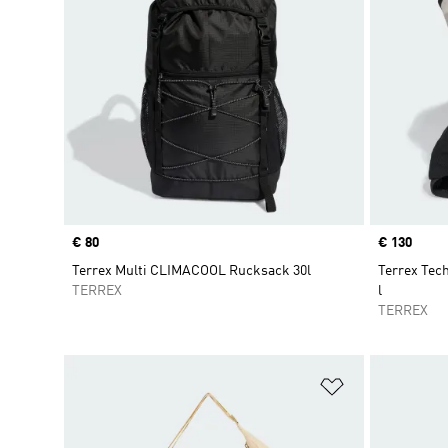
Price
€ 80
Price
€ 130
Terrex Multi CLIMACOOL Rucksack 30l
Terrex Te
TERREX
l
TERREX
Zur Wunschlis