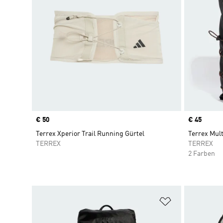
Price
€ 50
Price
€ 45
Terrex Xperior Trail Running Gürtel
Terrex Mult
TERREX
TERREX
2 Farben
Zur Wunschlis