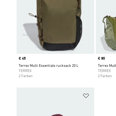
Price
€ 45
Price
€ 80
Terrex Multi Essentials rucksack 20 L
Terrex Mult
TERREX
TERREX
2 Farben
2 Farben
Zur Wunschlis