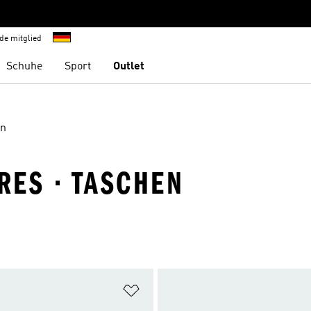
de mitglied
Schuhe
Sport
Outlet
en
RES · TASCHEN
te hinzufügen
Zur Wunschliste hinzufügen