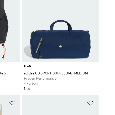
Price
€ 65
e 5 l
adidas OG SPORT DUFFELBAG, MEDIUM
Frauen Performance
4 Farben
Neu
Zur Wunschliste hinzufügen
Zur Wunsch