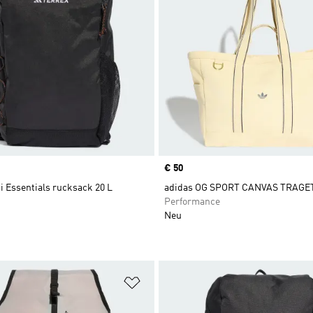
Price
€ 50
i Essentials rucksack 20 L
adidas OG SPORT CANVAS TRAG
Performance
Neu
te hinzufügen
Zur Wunschliste hinzufügen