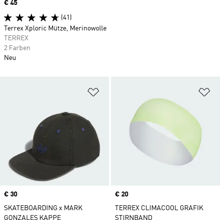
Price
€ 45
(41)
Terrex Xploric Mütze, Merinowolle
TERREX
2 Farben
Neu
Zur Wunschliste hinzufügen
Zu
Price
€ 30
Price
€ 20
SKATEBOARDING x MARK
TERREX CLIMACOOL GRAFIK
GONZALES KAPPE
STIRNBAND