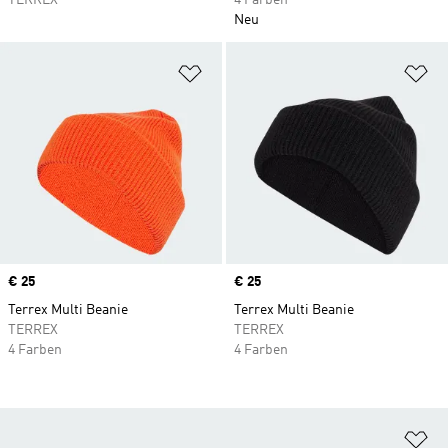
TERREX
4 Farben
Neu
Zur Wunschliste hinzufügen
Zu
Price
€ 25
Price
€ 25
Terrex Multi Beanie
Terrex Multi Beanie
TERREX
TERREX
4 Farben
4 Farben
Zu