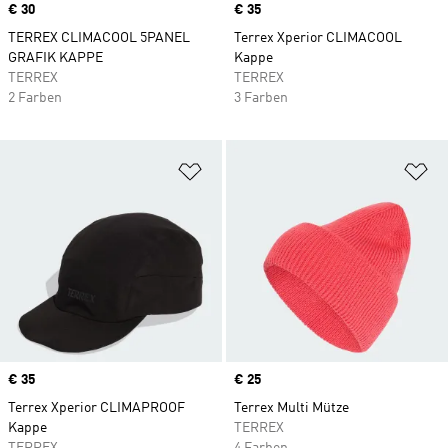
Price
€ 30
Price
€ 35
TERREX CLIMACOOL 5PANEL
Terrex Xperior CLIMACOOL
GRAFIK KAPPE
Kappe
TERREX
TERREX
2 Farben
3 Farben
Zur Wunschliste hinzufügen
Zu
Price
€ 35
Price
€ 25
Terrex Xperior CLIMAPROOF
Terrex Multi Mütze
Kappe
TERREX