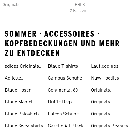
Originals
TERREX
2 Farben
SOMMER • ACCESSOIRES •
KOPFBEDECKUNGEN UND MEHR
ZU ENTDECKEN
adidas Originals
Blaue T-shirts
Laufleggings
Sale
Adilette
Campus Schuhe
Navy Hoodies
Badelatschen
Blaue Hosen
Continental 80
Originals
Badeanzüge
Blaue Mäntel
Duffle Bags
Originals
Badeschlappen
Blaue Poloshirts
Falcon Schuhe
Originals
Bauchfreie
Blaue Sweatshirts
Gazelle All Black
Originals Beanies
Oberteile