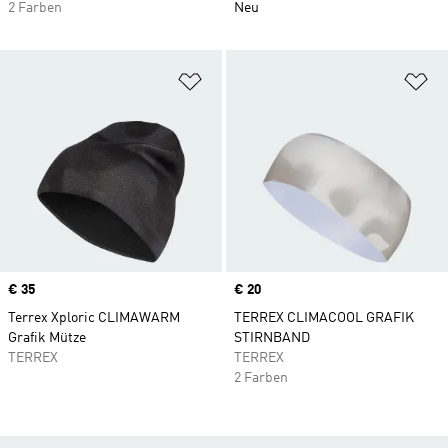
2 Farben
Neu
Zur Wunschliste hinzufügen
Zu
Price
€ 35
Price
€ 20
Terrex Xploric CLIMAWARM
TERREX CLIMACOOL GRAFIK
Grafik Mütze
STIRNBAND
TERREX
TERREX
2 Farben