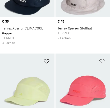
Price
€ 35
Price
€ 45
Terrex Xperior CLIMACOOL
Terrex Xperior Stoffhut
Kappe
TERREX
TERREX
2 Farben
3 Farben
Zur Wunschliste hinzufügen
Zu