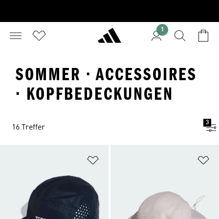
1
SOMMER · ACCESSOIRES
· KOPFBEDECKUNGEN
3
16 Treffer
Zur Wunschliste hinzufügen
Zu