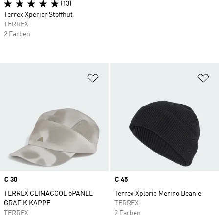
(13)
Terrex Xperior Stoffhut
TERREX
2 Farben
Zur Wunschliste hinzufügen
Zu
Price
€ 30
Price
€ 45
TERREX CLIMACOOL 5PANEL
Terrex Xploric Merino Beanie
GRAFIK KAPPE
TERREX
TERREX
2 Farben