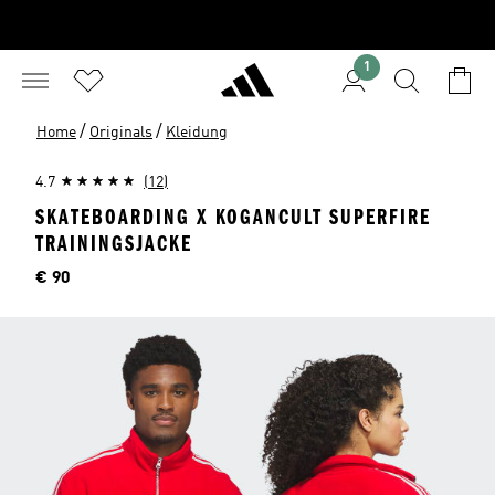
1
/
/
Home
Originals
Kleidung
4.7
(12)
SKATEBOARDING X KOGANCULT SUPERFIRE
TRAININGSJACKE
Preis
€ 90