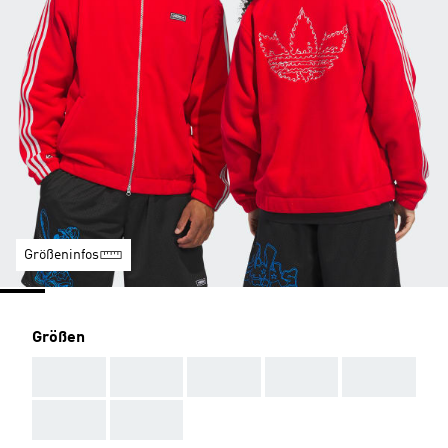
Größeninfos
Größen
AAA
AAA
AAA
AAA
AAA
AAA
AAA