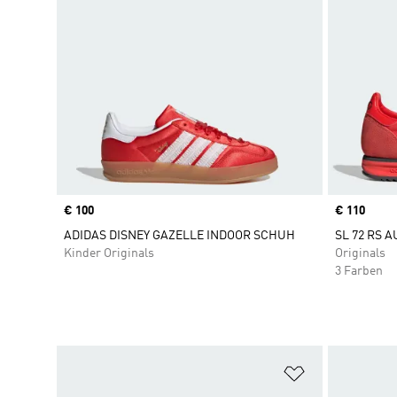
Price
€ 100
Price
€ 110
ADIDAS DISNEY GAZELLE INDOOR SCHUH
SL 72 RS 
Kinder Originals
Originals
3 Farben
Zur Wunschlis