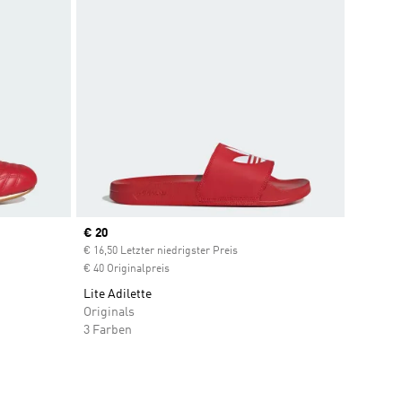
Current price
€ 20
count
€ 16,50 Letzter niedrigster Preis
€ 40 Originalpreis
Lite Adilette
Originals
3 Farben