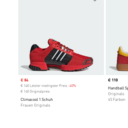
Sale price
€ 84
Price
€ 110
€ 140 Letzter niedrigster Preis
-40%
Discount
Handball S
€ 140 Originalpreis
Originals
Climacool 1 Schuh
45 Farben
Frauen Originals