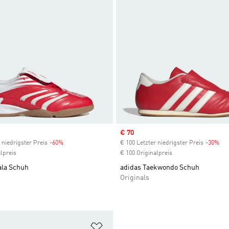
Sale price
€ 70
 niedrigster Preis
-60%
Discount
€ 100 Letzter niedrigster Preis
-30%
Dis
lpreis
€ 100 Originalpreis
ala Schuh
adidas Taekwondo Schuh
Originals
te hinzufügen
Zur Wunschliste hinzufügen