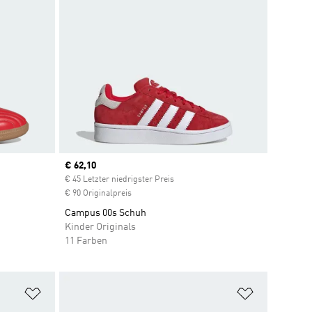
Current price
€ 62,10
€ 45 Letzter niedrigster Preis
€ 90 Originalpreis
Campus 00s Schuh
Kinder Originals
11 Farben
Zur Wunschliste hinzufügen
Zur Wunsch