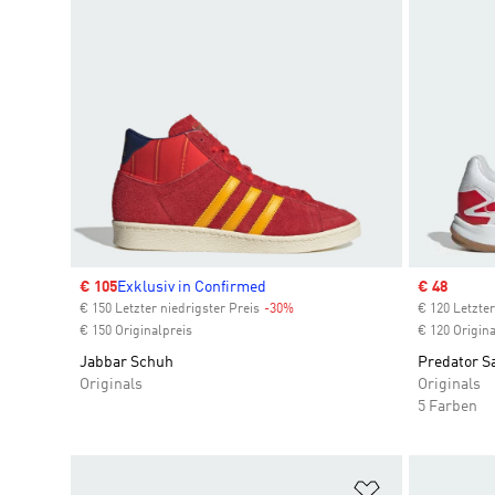
Sale price
€ 105
Exklusiv in Confirmed
Sale price
€ 48
€ 150 Letzter niedrigster Preis
-30%
Discount
€ 120 Letzter
€ 150 Originalpreis
€ 120 Origina
Jabbar Schuh
Predator S
Originals
Originals
5 Farben
Zur Wunschlis