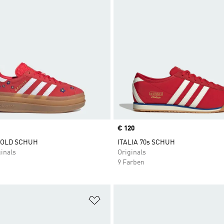
Price
€ 120
BOLD SCHUH
ITALIA 70s SCHUH
inals
Originals
9 Farben
te hinzufügen
Zur Wunschliste hinzufügen