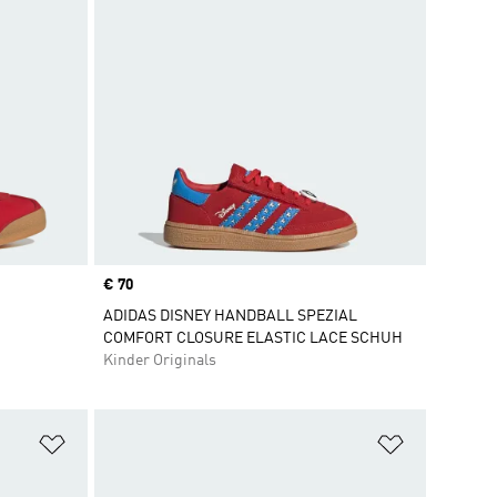
Price
€ 70
ADIDAS DISNEY HANDBALL SPEZIAL
COMFORT CLOSURE ELASTIC LACE SCHUH
Kinder Originals
Zur Wunschliste hinzufügen
Zur Wunsch