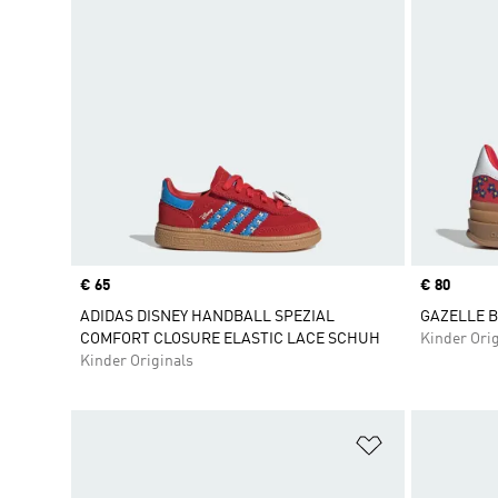
Price
€ 65
Price
€ 80
ADIDAS DISNEY HANDBALL SPEZIAL
GAZELLE 
COMFORT CLOSURE ELASTIC LACE SCHUH
Kinder Orig
Kinder Originals
Zur Wunschlis