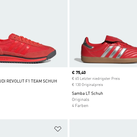
Current price
€ 75,40
€ 65 Letzter niedrigster Preis
AUDI REVOLUT F1 TEAM SCHUH
€ 130 Originalpreis
Samba LT Schuh
Originals
4 Farben
te hinzufügen
Zur Wunschliste hinzufügen