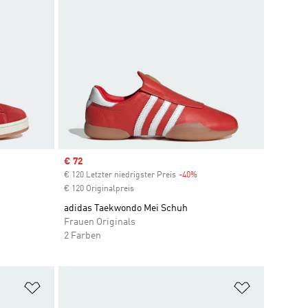
Sale price
€ 72
€ 120 Letzter niedrigster Preis
-40%
Discount
€ 120 Originalpreis
adidas Taekwondo Mei Schuh
Frauen Originals
2 Farben
Zur Wunschliste hinzufügen
Zur Wunsch