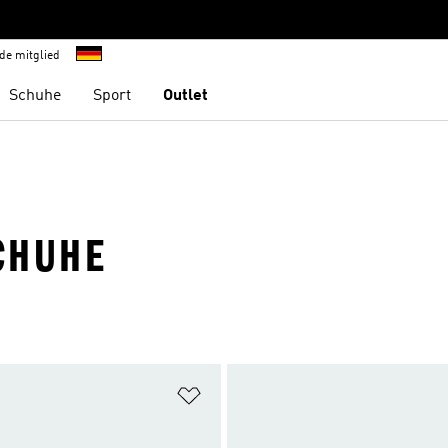
de mitglied
Schuhe
Sport
Outlet
SCHUHE
te hinzufügen
Zur Wunschliste hinzufügen