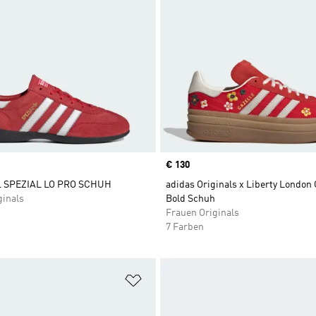
Price
€ 130
 SPEZIAL LO PRO SCHUH
adidas Originals x Liberty London 
ginals
Bold Schuh
Frauen Originals
7 Farben
te hinzufügen
Zur Wunschliste hinzufügen