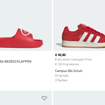
Current price
€ 82,80
€ 60 Letzter niedrigster Preis
 00s BADESCHLAPPEN
€ 120 Originalpreis
Campus 00s Schuh
Originals
2 Farben
te hinzufügen
Zur Wunschliste hinzufügen