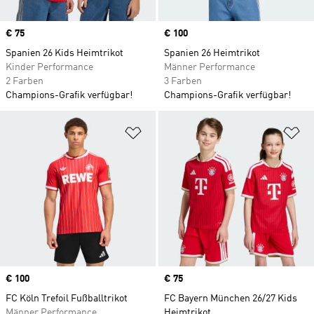
Price
€ 75
Price
€ 100
Spanien 26 Kids Heimtrikot
Spanien 26 Heimtrikot
Kinder Performance
Männer Performance
2 Farben
3 Farben
Champions-Grafik verfügbar!
Champions-Grafik verfügbar!
Zur Wunschliste hinzufügen
Zu
Price
€ 100
Price
€ 75
FC Köln Trefoil Fußballtrikot
FC Bayern München 26/27 Kids
Männer Performance
Heimtrikot