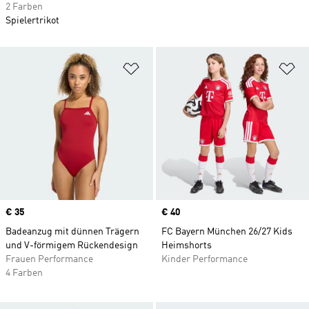
2 Farben
Spielertrikot
Zur Wunschliste hinzufügen
Zu
Price
€ 35
Price
€ 40
Badeanzug mit dünnen Trägern
FC Bayern München 26/27 Kids
und V-förmigem Rückendesign
Heimshorts
Frauen Performance
Kinder Performance
4 Farben