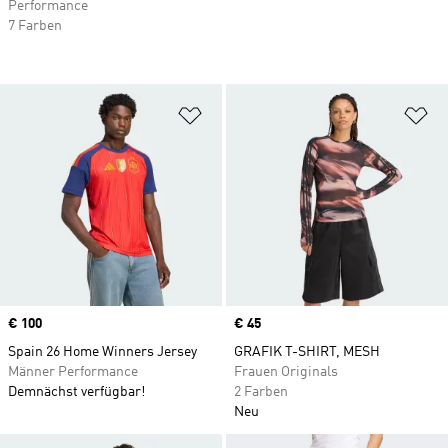
Performance
7 Farben
Zur Wunschliste hinzufügen
Zu
Price
€ 100
Price
€ 45
Spain 26 Home Winners Jersey
GRAFIK T-SHIRT, MESH
Männer Performance
Frauen Originals
Demnächst verfügbar!
2 Farben
Neu