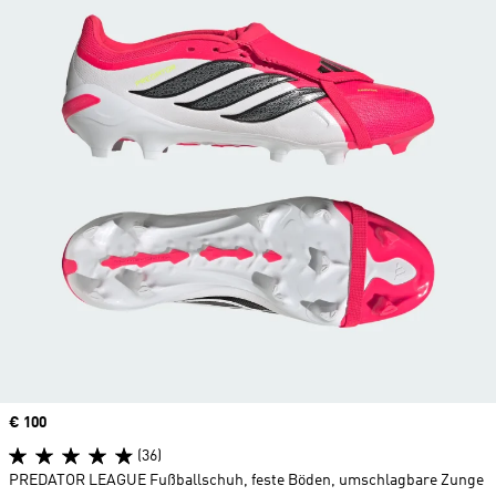
Price
€ 100
(36)
PREDATOR LEAGUE Fußballschuh, feste Böden, umschlagbare Zunge