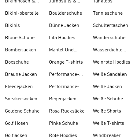
Bikinihosen &
Jumpsuits &
Tanktops
Tankinihosen
Bodys
Bikini-oberteile
Boulderschuhe
Tennisschuhe
Bikinis
Dünne Jacken
Schultertaschen
Blaue Schuhe
Lila Hoodies
Wanderschuhe
Und Stiefel
Bomberjacken
Mäntel Und
Wasserdichte
Parkas
Jacken
Boxschuhe
Orange T-shirts
Weinrote Hoodies
Braune Jacken
Performance-
W eiße Sandalen
kleidung
Fleecejacken
Performance-
Weiße Jacken
taschen
Sneakersocken
Regenjacken
Weiße Schuhe
Und Stiefel
Goldene Schuhe
Rosa Rucksäcke
Weiße Shorts
Golf Hosen
Pinke Schuhe
Weiße T-shirts
Golfjacken
Rote Hoodies
Windbreaker