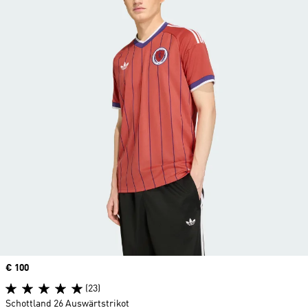
Price
€ 100
(23)
Schottland 26 Auswärtstrikot