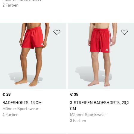
2 Farben
Zur Wunschliste hinzufügen
Zu
Price
€ 28
Price
€ 35
BADESHORTS, 13 CM
3-STREIFEN BADESHORTS, 20,5
Männer Sportswear
CM
4 Farben
Männer Sportswear
3 Farben