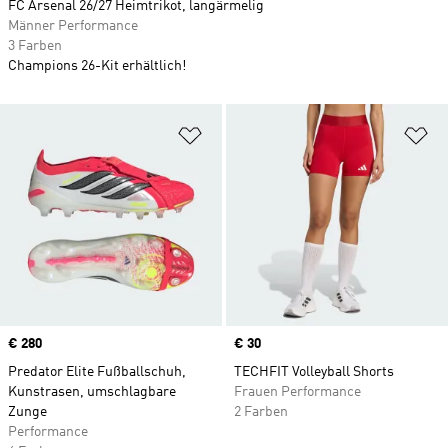
FC Arsenal 26/27 Heimtrikot, langärmelig
Männer Performance
3 Farben
Champions 26-Kit erhältlich!
Zur Wunschliste hinzufügen
Zu
Price
€ 280
Price
€ 30
Predator Elite Fußballschuh,
TECHFIT Volleyball Shorts
Kunstrasen, umschlagbare
Frauen Performance
Zunge
2 Farben
Performance