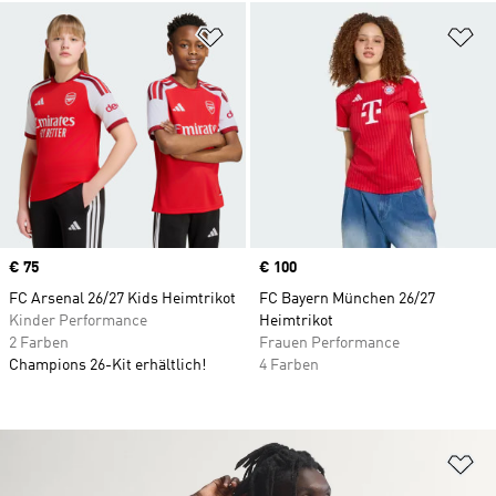
Zur Wunschliste hinzufügen
Zu
Price
€ 75
Price
€ 100
FC Arsenal 26/27 Kids Heimtrikot
FC Bayern München 26/27
Kinder Performance
Heimtrikot
2 Farben
Frauen Performance
Champions 26-Kit erhältlich!
4 Farben
Zu