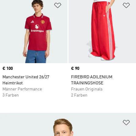
Zur Wunschliste hinzufügen
Zu
Price
€ 100
Price
€ 90
Manchester United 26/27
FIREBIRD ADILENIUM
Heimtrikot
TRAININGSHOSE
Männer Performance
Frauen Originals
3 Farben
2 Farben
Zu