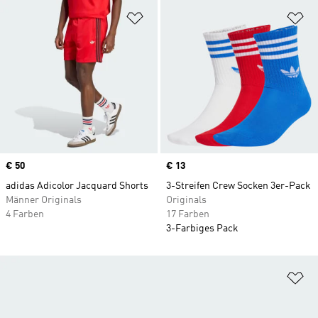
Zur Wunschliste hinzufügen
Zu
Price
€ 50
Price
€ 13
adidas Adicolor Jacquard Shorts
3-Streifen Crew Socken 3er-Pack
Männer Originals
Originals
4 Farben
17 Farben
3-Farbiges Pack
Zu