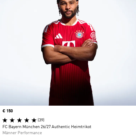
Price
€ 150
(39)
FC Bayern München 26/27 Authentic Heimtrikot
Männer Performance