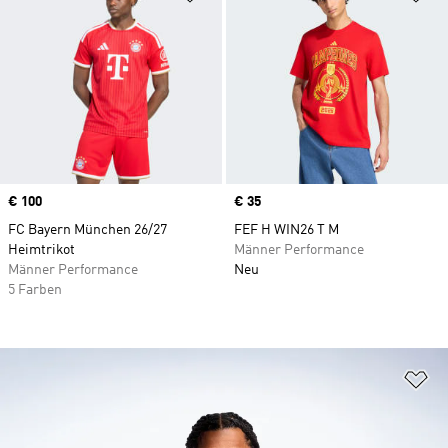
Price
€ 100
Price
€ 35
FC Bayern München 26/27
FEF H WIN26 T M
Heimtrikot
Männer Performance
Männer Performance
Neu
5 Farben
Zu