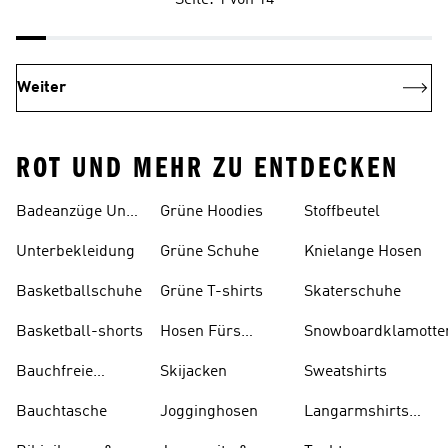
Seite: 1 von 14
Weiter
ROT UND MEHR ZU ENTDECKEN
Badeanzüge Und
Grüne Hoodies
Stoffbeutel
Tankinis
Unterbekleidung
Grüne Schuhe
Knielange Hosen
Basketballschuhe
Grüne T-shirts
Skaterschuhe
Basketball-shorts
Hosen Fürs
Snowboardklamotte
Skifahren
Bauchfreie
Skijacken
Sweatshirts
Oberteile
Bauchtasche
Jogginghosen
Langarmshirts
Und T-shirts