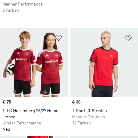
Männer Performance
2 Farben
Zur Wunschliste hinzufügen
Zu
Price
€ 75
Price
€ 30
1. FC Nuremberg 26/27 Home
T-Shirt, 3-Streifen
Jersey
Männer Originals
Kinder Performance
16 Farben
Neu