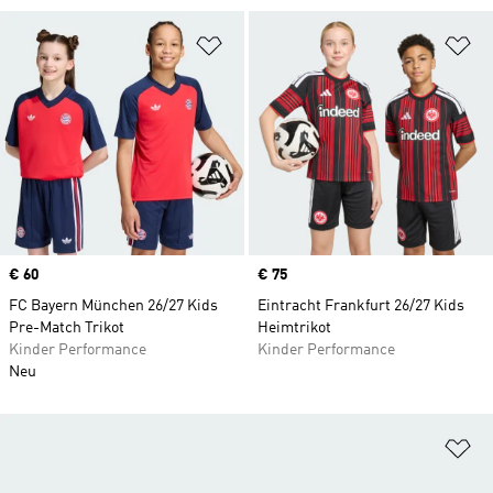
Zur Wunschliste hinzufügen
Zu
Price
€ 60
Price
€ 75
FC Bayern München 26/27 Kids
Eintracht Frankfurt 26/27 Kids
Pre-Match Trikot
Heimtrikot
Kinder Performance
Kinder Performance
Neu
Zu