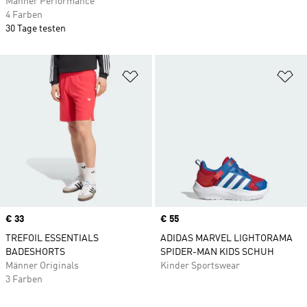
Männer Performance
4 Farben
30 Tage testen
Zur Wunschliste hinzufügen
Zu
Price
€ 33
Price
€ 55
TREFOIL ESSENTIALS
ADIDAS MARVEL LIGHTORAMA
BADESHORTS
SPIDER-MAN KIDS SCHUH
Männer Originals
Kinder Sportswear
3 Farben