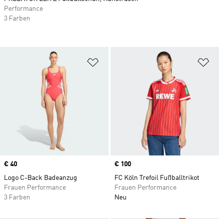
Performance
3 Farben
Zur Wunschliste hinzufügen
Zu
Price
€ 40
Price
€ 100
Logo C-Back Badeanzug
FC Köln Trefoil Fußballtrikot
Frauen Performance
Frauen Performance
3 Farben
Neu