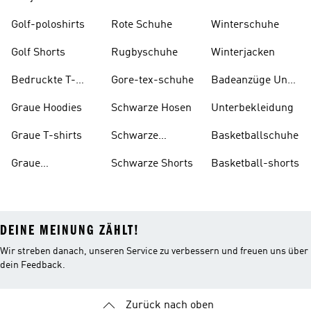
Golf-poloshirts
Rote Schuhe
Winterschuhe
Golf Shorts
Rugbyschuhe
Winterjacken
Bedruckte T-
Gore-tex-schuhe
Badeanzüge Und
shirts
Tankinis
Graue Hoodies
Schwarze Hosen
Unterbekleidung
Graue T-shirts
Schwarze
Basketballschuhe
Rucksäcke
Graue
Schwarze Shorts
Basketball-shorts
Trainingsanzüge
DEINE MEINUNG ZÄHLT!
Wir streben danach, unseren Service zu verbessern und freuen uns über
dein Feedback.
Zurück nach oben