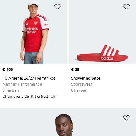
Zur Wunschliste hinzufügen
Zu
Price
€ 100
Price
€ 28
FC Arsenal 26/27 Heimtrikot
Shower adilette
Männer Performance
Sportswear
3 Farben
8 Farben
Champions 26-Kit erhältlich!
Zu