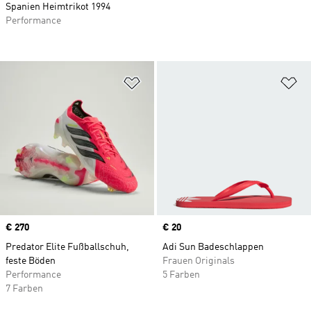
Spanien Heimtrikot 1994
Performance
Zur Wunschliste hinzufügen
Zu
Price
€ 270
Price
€ 20
Predator Elite Fußballschuh,
Adi Sun Badeschlappen
feste Böden
Frauen Originals
Performance
5 Farben
7 Farben