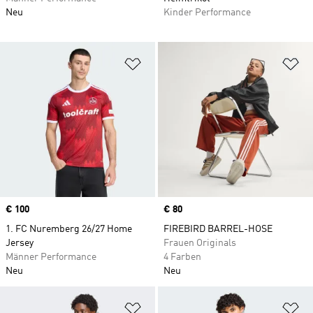
Neu
Kinder Performance
Zur Wunschliste hinzufügen
Zu
Price
€ 100
Price
€ 80
1. FC Nuremberg 26/27 Home
FIREBIRD BARREL-HOSE
Jersey
Frauen Originals
Männer Performance
4 Farben
Neu
Neu
Zur Wunschliste hinzufügen
Zu