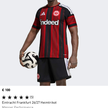
Price
€ 100
(5)
Eintracht Frankfurt 26/27 Heimtrikot
Männer Performance