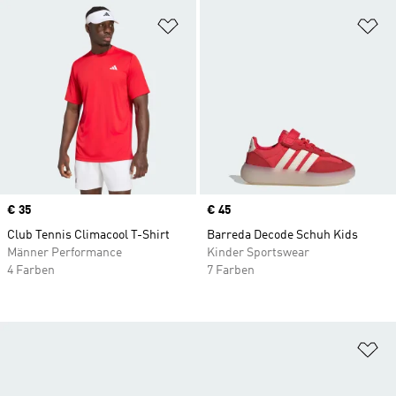
Zur Wunschliste hinzufügen
Zu
Price
€ 35
Price
€ 45
Club Tennis Climacool T-Shirt
Barreda Decode Schuh Kids
Männer Performance
Kinder Sportswear
4 Farben
7 Farben
Zu