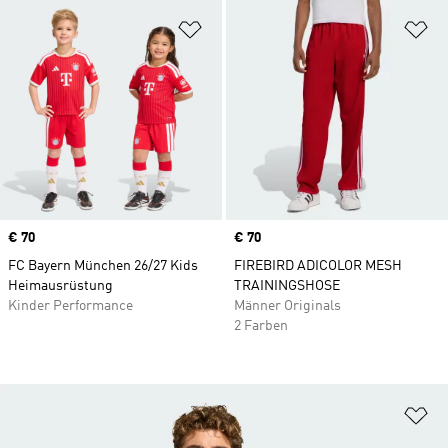
Zur Wunschliste hinzufügen
Zu
Price
€ 70
Price
€ 70
FC Bayern München 26/27 Kids
FIREBIRD ADICOLOR MESH
Heimausrüstung
TRAININGSHOSE
Kinder Performance
Männer Originals
2 Farben
Zu