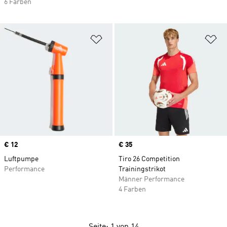
6 Farben
Zur Wunschliste hinzufügen
Zu
Price
€ 12
Price
€ 35
Luftpumpe
Tiro 26 Competition
Performance
Trainingstrikot
Männer Performance
4 Farben