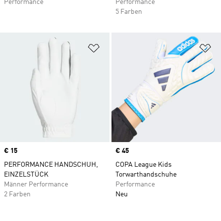
Performance
Performance
5 Farben
Zur Wunschliste hinzufügen
Zu
Price
€ 15
Price
€ 45
PERFORMANCE HANDSCHUH,
COPA League Kids
EINZELSTÜCK
Torwarthandschuhe
Männer Performance
Performance
2 Farben
Neu