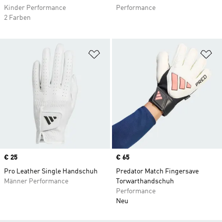
Kinder Performance
Performance
2 Farben
Zur Wunschliste hinzufügen
Zu
Price
€ 25
Price
€ 65
Pro Leather Single Handschuh
Predator Match Fingersave
Männer Performance
Torwarthandschuh
Performance
Neu