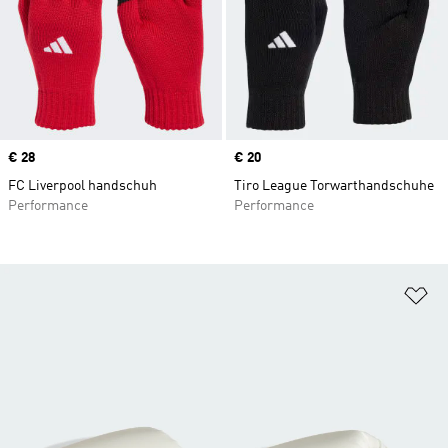
Price
€ 28
Price
€ 20
FC Liverpool handschuh
Tiro League Torwarthandschuhe
Performance
Performance
Zu