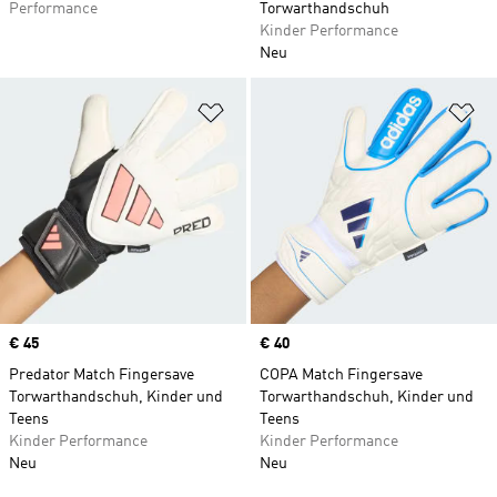
Performance
Torwarthandschuh
Kinder Performance
Neu
Zur Wunschliste hinzufügen
Zu
Price
€ 45
Price
€ 40
Predator Match Fingersave
COPA Match Fingersave
Torwarthandschuh, Kinder und
Torwarthandschuh, Kinder und
Teens
Teens
Kinder Performance
Kinder Performance
Neu
Neu