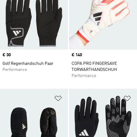
Price
€ 30
Price
€ 140
Golf Regenhandschuh Paar
COPA PRO FINGERSAVE
Performance
TORWARTHANDSCHUH
Performance
Zur Wunschliste hinzufügen
Zu