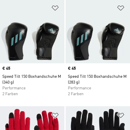
Zur Wunschliste hinzufügen
Zu
Price
€ 45
Price
€ 45
Speed Tilt 150 Boxhandschuhe M
Speed Tilt 150 Boxhandschuhe M
(340 g)
(283 g)
Performance
Performance
2 Farben
2 Farben
Zur Wunschliste hinzufügen
Zu