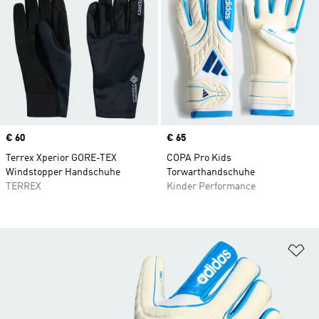
Price
€ 60
Price
€ 65
Terrex Xperior GORE-TEX
COPA Pro Kids
Windstopper Handschuhe
Torwarthandschuhe
TERREX
Kinder Performance
Zu