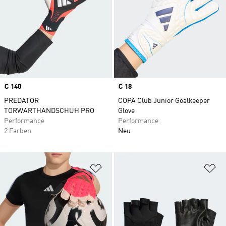
Price
€ 140
Price
€ 18
PREDATOR
COPA Club Junior Goalkeeper
TORWARTHANDSCHUH PRO
Glove
Performance
Performance
2 Farben
Neu
Zur Wunschliste hinzufügen
Zu