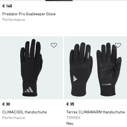
Price
€ 140
Predator Pro Goalkeeper Glove
Performance
Zur Wunschliste hinzufügen
Zu
Price
€ 30
Price
€ 35
CLIMACOOL Handschuhe
Terrex CLIMAWARM Handschuhe
Performance
TERREX
Neu