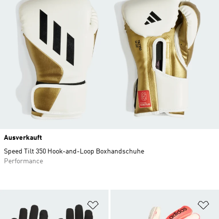
Ausverkauft
Speed Tilt 350 Hook-and-Loop Boxhandschuhe
Performance
Zur Wunschliste hinzufügen
Zu