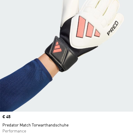
Price
€ 45
Predator Match Torwarthandschuhe
Performance