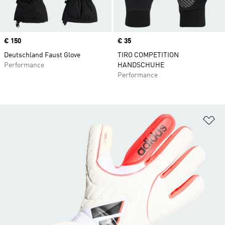
Price
€ 150
Price
€ 35
Deutschland Faust Glove
TIRO COMPETITION
Performance
HANDSCHUHE
Performance
Zu