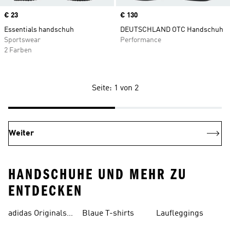
Price
€ 23
Price
€ 130
Essentials handschuh
DEUTSCHLAND OTC Handschuh
Sportswear
Performance
2 Farben
Seite: 1 von 2
Weiter
HANDSCHUHE UND MEHR ZU
ENTDECKEN
adidas Originals
Blaue T-shirts
Laufleggings
Sale