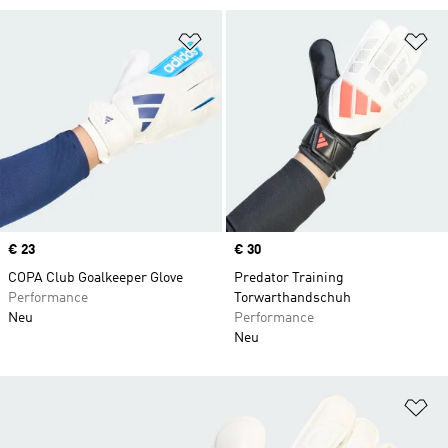
Zur Wunschliste hinzufügen
Zu
Price
€ 23
Price
€ 30
COPA Club Goalkeeper Glove
Predator Training
Performance
Torwarthandschuh
Neu
Performance
Neu
Zu