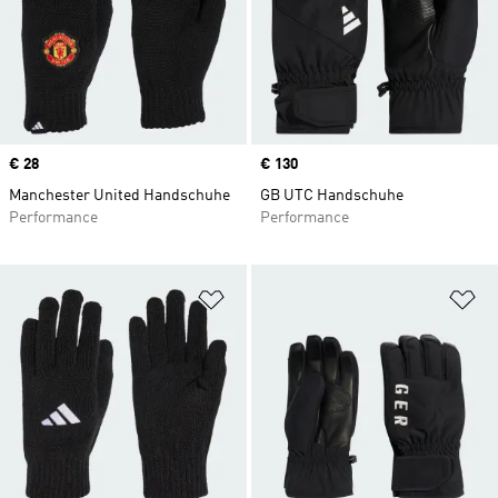
Price
€ 28
Price
€ 130
Manchester United Handschuhe
GB UTC Handschuhe
Performance
Performance
Zur Wunschliste hinzufügen
Zu