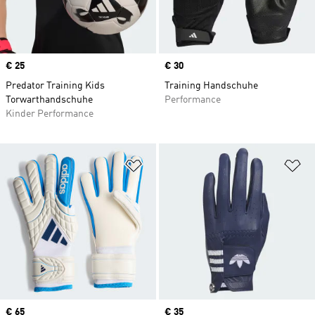
Price
€ 25
Price
€ 30
Predator Training Kids
Training Handschuhe
Torwarthandschuhe
Performance
Kinder Performance
Zur Wunschliste hinzufügen
Zu
Price
€ 65
Price
€ 35