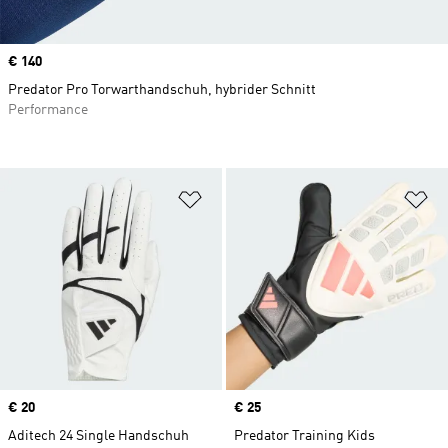
Price
€ 140
Predator Pro Torwarthandschuh, hybrider Schnitt
Performance
Zur Wunschliste hinzufügen
Zu
Price
€ 20
Price
€ 25
Aditech 24 Single Handschuh
Predator Training Kids