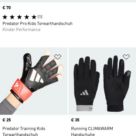
Price
€ 70
(1)
Predator Pro Kids Torwarthandschuh
Kinder Performance
Zur Wunschliste hinzufügen
Zu
Price
€ 25
Price
€ 35
Predator Training Kids
Running CLIMAWARM
Torwarthandschuh
Handschuhe