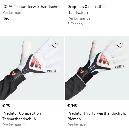
COPA League Torwarthandschuh
Originals Golf Leather
Performance
Handschuh
Neu
Performance
5 Farben
Zur Wunschliste hinzufügen
Zu
Price
€ 90
Price
€ 140
Predator Competition
Predator Pro Torwarthandschuh,
Torwarthandschuh
Riemen
Performance
Performance