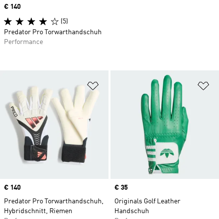
Price
€ 140
(5)
Predator Pro Torwarthandschuh
Performance
Zur Wunschliste hinzufügen
Zu
Price
€ 140
Price
€ 35
Predator Pro Torwarthandschuh,
Originals Golf Leather
Hybridschnitt, Riemen
Handschuh