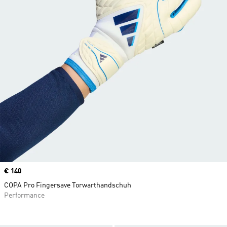
Price
€ 140
COPA Pro Fingersave Torwarthandschuh
Performance