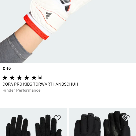
Price
€ 65
(6)
COPA PRO KIDS TORWARTHANDSCHUH
Kinder Performance
Zur Wunschliste hinzufügen
Zu