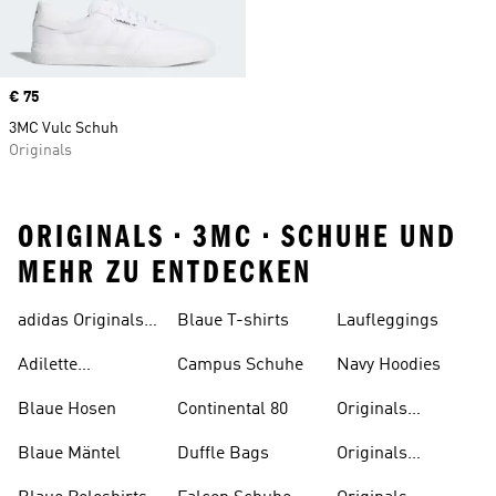
Price
€ 75
3MC Vulc Schuh
Originals
ORIGINALS • 3MC • SCHUHE UND
MEHR ZU ENTDECKEN
adidas Originals
Blaue T-shirts
Laufleggings
Sale
Adilette
Campus Schuhe
Navy Hoodies
Badelatschen
Blaue Hosen
Continental 80
Originals
Badeanzüge
Blaue Mäntel
Duffle Bags
Originals
Badeschlappen